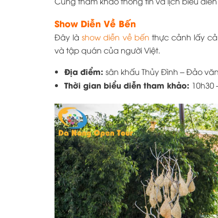
Cùng tham khảo thông tin và lịch biểu diễn
Show Diễn Về Bến
Đây là
show diễn về bến
thực cảnh lấy cả
và tập quán của người Việt.
Địa điểm:
sân khấu Thủy Đình – Đảo vă
Thời gian biểu diễn tham khảo:
10h30 