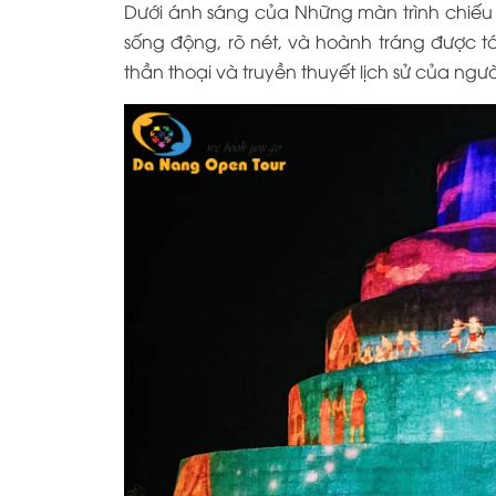
Dưới ánh sáng của Những màn trình chiếu
sống động, rõ nét, và hoành tráng được 
thần thoại và truyền thuyết lịch sử của ngư