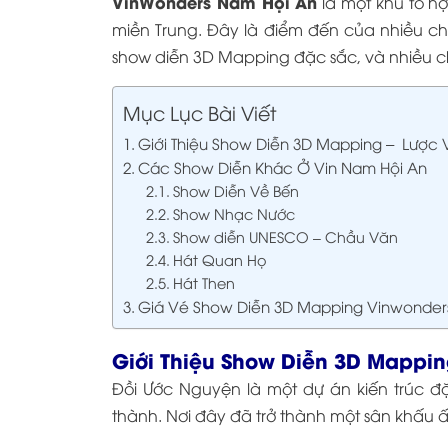
VinWonders Nam Hội An
là một khu tổ hợ
miền Trung. Đây là điểm đến của nhiều ch
show diễn 3D Mapping đặc sắc, và nhiều c
Mục Lục Bài Viết
Giới Thiệu Show Diễn 3D Mapping – Lược V
Các Show Diễn Khác Ở Vin Nam Hội An
Show Diễn Về Bến
Show Nhạc Nước
Show diễn UNESCO – Chầu Văn
Hát Quan Họ
Hát Then
Giá Vé Show Diễn 3D Mapping Vinwonder
Giới Thiệu Show Diễn 3D Mappin
Đồi Ước Nguyện là một dự án kiến trúc đ
thành. Nơi đây đã trở thành một sân khấu ấ