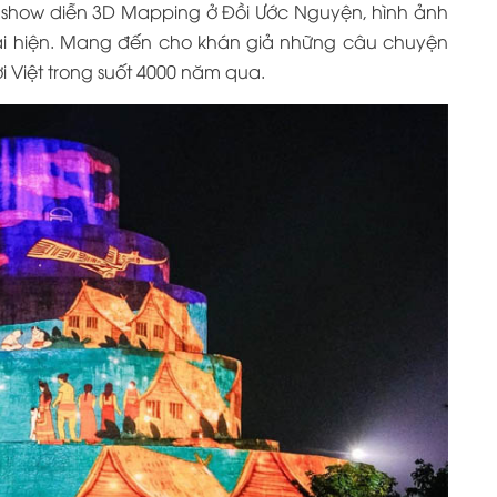
 show diễn 3D Mapping ở Đồi Ước Nguyện, hình ảnh
tái hiện. Mang đến cho khán giả những câu chuyện
ời Việt trong suốt 4000 năm qua.