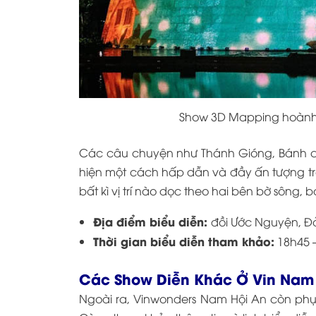
Show 3D Mapping hoành 
Các câu chuyện như Thánh Gióng, Bánh ch
hiện một cách hấp dẫn và đầy ấn tượng t
bất kì vị trí nào dọc theo hai bên bờ sông, 
Địa điểm biểu diễn:
đồi Ước Nguyện, Đ
Thời gian biểu diễn tham khảo:
18h45 
Các Show Diễn Khác Ở Vin Nam
Ngoài ra, Vinwonders Nam Hội An còn phụ