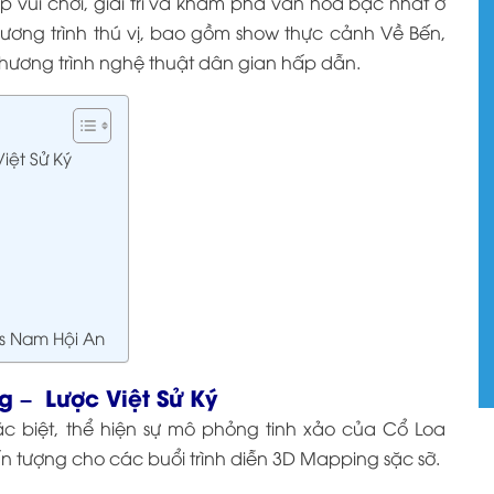
p vui chơi, giải trí và khám phá văn hóa bậc nhất ở
ương trình thú vị, bao gồm show thực cảnh Về Bến,
hương trình nghệ thuật dân gian hấp dẫn.
iệt Sử Ký
s Nam Hội An
g – Lược Việt Sử Ký
ặc biệt, thể hiện sự mô phỏng tinh xảo của Cổ Loa
n tượng cho các buổi trình diễn 3D Mapping sặc sỡ.