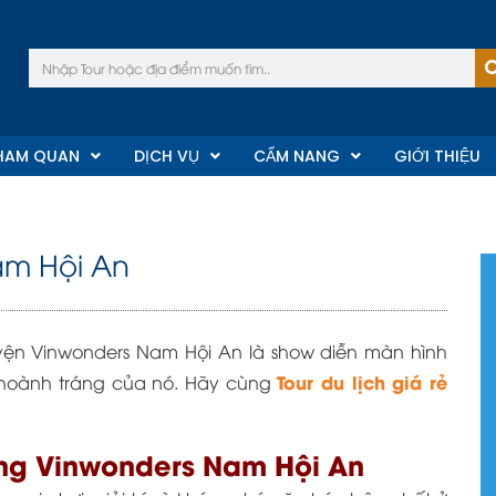
Tìm
kiếm
HAM QUAN
DỊCH VỤ
CẨM NANG
GIỚI THIỆU
am Hội An
yện Vinwonders Nam Hội An là show diễn màn hình
Tour du lịch giá rẻ
ộ hoành tráng của nó. Hãy cùng
ng Vinwonders Nam Hội An