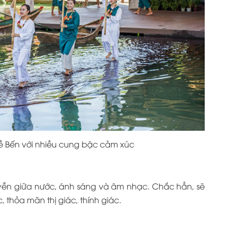
ề Bến với nhiều cung bậc cảm xúc
yễn giữa nước, ánh sáng và âm nhạc. Chắc hẳn, sẽ
thỏa mãn thị giác, thính giác.