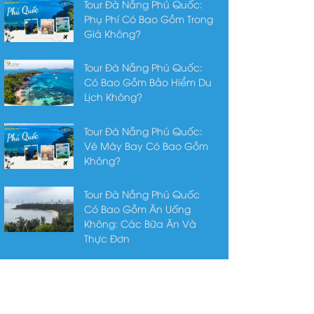
Tour Đà Nẵng Phú Quốc:
Phụ Phí Có Bao Gồm Trong
Giá Không?
Tour Đà Nẵng Phú Quốc:
Có Bao Gồm Bảo Hiểm Du
Lịch Không?
Tour Đà Nẵng Phú Quốc:
Vé Máy Bay Có Bao Gồm
Không?
Tour Đà Nẵng Phú Quốc
Có Bao Gồm Ăn Uống
Không: Các Bữa Ăn Và
Thực Đơn