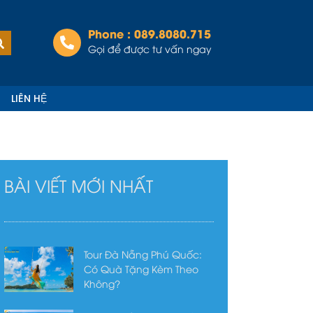
Phone : 089.8080.715
Tìm
kiếm
Gọi để được tư vấn ngay
LIÊN HỆ
BÀI VIẾT MỚI NHẤT
Tour Đà Nẵng Phú Quốc:
Có Quà Tặng Kèm Theo
Không?