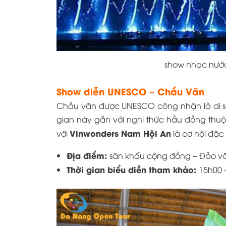
show nhạc nước
Show diễn UNESCO – Chầu Văn
Chầu văn được UNESCO công nhận là di sả
gian này gắn với nghi thức hầu đồng thu
Vinwonders Nam Hội An
với
là cơ hội đặc
Địa điểm:
sân khấu cộng đồng – Đảo v
Thời gian biểu diễn tham khảo:
15h00 