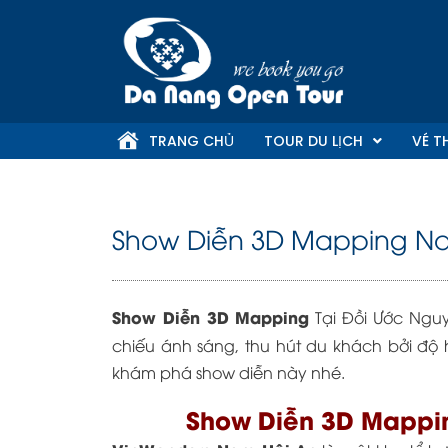
Skip
to
content
TRANG CHỦ
TOUR DU LỊCH
VÉ T
Show Diễn 3D Mapping N
Show Diễn 3D Mapping
Tại Đồi Ước Ngu
chiếu ánh sáng, thu hút du khách bởi đ
khám phá show diễn này nhé.
Show Diễn 3D Mappi