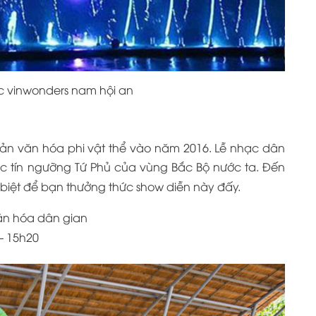
 vinwonders nam hội an
n văn hóa phi vật thể vào năm 2016. Lễ nhạc dân
ộc tín ngưỡng Tứ Phủ của vùng Bắc Bộ nước ta. Đến
 biệt để bạn thưởng thức show diễn này đấy.
ăn hóa dân gian
– 15h20