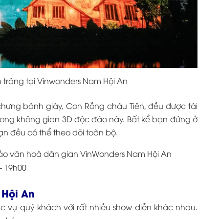
tráng tại Vinwonders Nam Hội An
ưng bánh giày, Con Rồng cháu Tiên, đều được tái
rong không gian 3D độc đáo này.
Bất kể bạn đứng ở
bạn đều có thể theo dõi toàn bộ.
ảo văn hoá dân gian VinWonders Nam Hội An
– 19h00
 Hội An
c vụ quý khách với rất nhiều show diễn khác nhau.