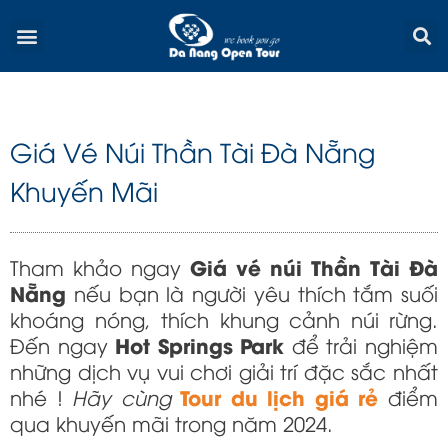
Skip
Menu
to
content
Giá Vé Núi Thần Tài Đà Nẵng
Khuyến Mãi
Giá vé núi Thần Tài Đà
Tham khảo ngay
Nẵng
nếu bạn là người yêu thích tắm suối
khoáng nóng, thích khung cảnh núi rừng.
Hot Springs Park
Đến ngay
để trải nghiệm
những dịch vụ vui chơi giải trí đặc sắc nhất
Tour du lịch giá rẻ
nhé !
Hãy cùng
điểm
qua khuyến mãi trong năm 2024.