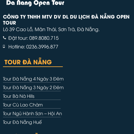
CÔNG TY TNHH MTV DV DL DU LỊCH ĐÀ NẴNG OPEN
TOUR
Lô 39 Cao Lỗ, Mân Thái, Sơn Trà, Đà Nẵng.
Đặt tour: 089.8080.715
Hotline: 0236.3996.877
TOUR ĐÀ NẴNG
Tour Đà Nẵng 4 Ngày 3 Đêm
Tour Đà Nẵng 3 Ngày 2 Đêm
Tour Bà Nà Hills
Tour Cù Lao Chàm
Tour Ngũ Hành Sơn – Hội An
Tour Đà Nẵng Huế