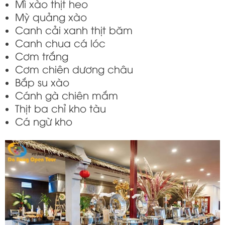
Mì xào thịt heo
Mỳ quảng xào
Canh cải xanh thịt băm
Canh chua cá lóc
Cơm trắng
Cơm chiên dương châu
Bắp su xào
Cánh gà chiên mắm
Thịt ba chỉ kho tàu
Cá ngừ kho