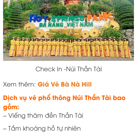
Check In -Núi Thần Tài
Giá Vé Bà Nà Hill
Xem thêm:
Dịch vụ vé phổ thông Núi Thần Tài bao
gồm:
– Viếng thăm đền Thần Tài
– Tắm khoáng hồ tự nhiên