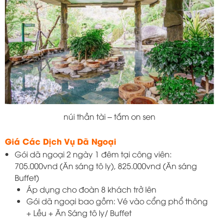
núi thần tài – tắm on sen
Giá Các Dịch Vụ Dã Ngoại
Gói dã ngoại 2 ngày 1 đêm tại công viên:
705.000vnd (Ăn sáng tô ly), 825.000vnd (Ăn sáng
Buffet)
Áp dụng cho đoàn 8 khách trở lên
Gói dã ngoại bao gồm: Vé vào cổng phổ thông
+ Lều + Ăn Sáng tô ly/ Buffet