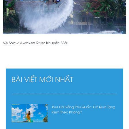
Vé Show Awaken River Khuyến Mãi
BÀI VIẾT MỚI NHẤT
Tour Đà Nẵng Phú Quốc: Có Quà Tặng
Kèm Theo Không?