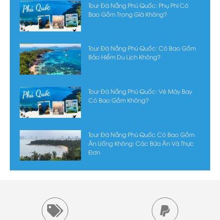
Tour Đà Nẵng Phú Quốc: Phụ Phí Có
Bao Gồm Trong Giá Không?
Tour Đà Nẵng Phú Quốc: Có Bao Gồm
Bảo Hiểm Du Lịch Không?
Tour Đà Nẵng Phú Quốc: Vé Máy Bay
Có Bao Gồm Không?
Tour Đà Nẵng Phú Quốc Có Bao Gồm
Ăn Uống Không: Các Bữa Ăn Và Thực
Đơn