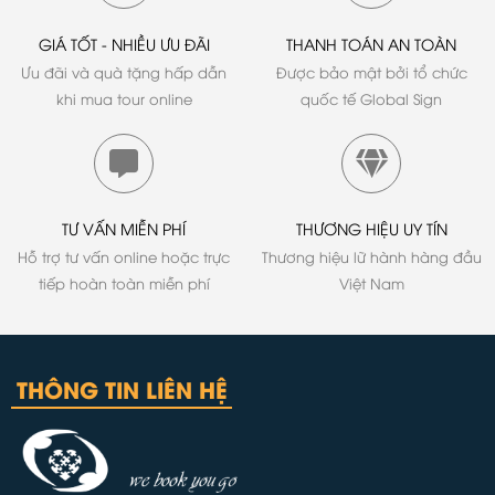
GIÁ TỐT - NHIỀU ƯU ĐÃI
THANH TOÁN AN TOÀN
Ưu đãi và quà tặng hấp dẫn
Được bảo mật bởi tổ chức
khi mua tour online
quốc tế Global Sign
TƯ VẤN MIỄN PHÍ
THƯƠNG HIỆU UY TÍN
Hỗ trợ tư vấn online hoặc trực
Thương hiệu lữ hành hàng đầu
tiếp hoàn toàn miễn phí
Việt Nam
THÔNG TIN LIÊN HỆ