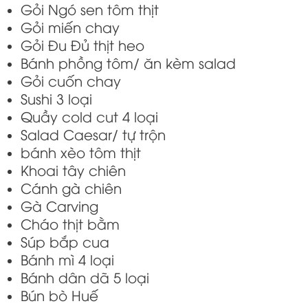
Gỏi Ngó sen tôm thịt
Gỏi miến chay
Gỏi Đu Đủ thịt heo
Bánh phồng tôm/ ăn kèm salad
Gỏi cuốn chay
Sushi 3 loại
Quầy cold cut 4 loại
Salad Caesar/ tự trộn
bánh xèo tôm thịt
Khoai tây chiên
Cánh gà chiên
Gà Carving
Cháo thịt bằm
Súp bắp cua
Bánh mì 4 loại
Bánh dân dã 5 loại
Bún bò Huế