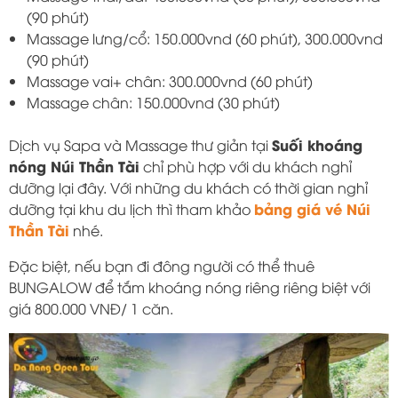
(90 phút)
Massage lưng/cổ: 150.000vnd (60 phút), 300.000vnd
(90 phút)
Massage vai+ chân: 300.000vnd (60 phút)
Massage chân: 150.000vnd (30 phút)
Suối khoáng
Dịch vụ Sapa và Massage thư giản tại
nóng Núi Thần Tài
chỉ phù hợp với du khách nghỉ
dưỡng lại đây. Với những du khách có thời gian nghỉ
bảng giá vé Núi
dưỡng tại khu du lịch thì tham khảo
Thần Tài
nhé.
Đặc biệt, nếu bạn đi đông người có thể thuê
BUNGALOW để tắm khoáng nóng riêng riêng biệt với
giá 800.000 VNĐ/ 1 căn.