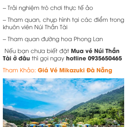
– Trải nghiệm trò chơi thực tế ảo
– Tham quan, chụp hình tại các điểm trong
khuôn viên Núi Thần Tài
– Tham quan đường hoa Phong Lan
Mua vé Núi Thần
Nếu bạn chưa biết đặt
Tài ở đâu
hotline 0935650465
thì gọi ngay
Giá Vé Mikazuki Đà Nẵng
Tham
Khảo: