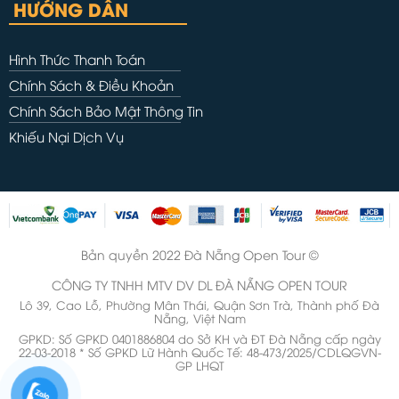
HƯỚNG DẪN
Hình Thức Thanh Toán
Chính Sách & Điều Khoản
Chính Sách Bảo Mật Thông Tin
Khiếu Nại Dịch Vụ
Bản quyền 2022 Đà Nẵng Open Tour ©
CÔNG TY TNHH MTV DV DL ĐÀ NẴNG OPEN TOUR
Lô 39, Cao Lỗ, Phường Mân Thái, Quận Sơn Trà, Thành phố Đà
Nẵng, Việt Nam
GPKD: Số GPKD 0401886804 do Sở KH và ĐT Đà Nẵng cấp ngày
22-03-2018 * Số GPKD Lữ Hành Quốc Tế: 48-473/2025/CDLQGVN-
GP LHQT