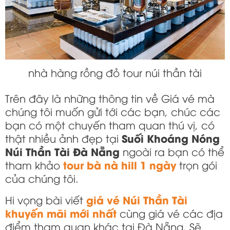
nhà hàng rồng đỏ tour núi thần tài
Trên đây là những thông tin về Giá vé mà
chúng tôi muốn gửi tới các bạn, chúc các
bạn có một chuyến tham quan thú vị, có
Suối Khoáng Nóng
thật nhiều ảnh đẹp tại
Núi Thần Tài Đà Nẵng
ngoài ra bạn có thể
tour bà nà hill 1 ngày
tham khảo
trọn gói
của chúng tôi.
giá vé Núi Thần Tài
Hi vọng bài viết
khuyến mãi mới nhất
cùng giá vé các địa
điểm tham quan khác tại Đà Nẵng. Sẽ