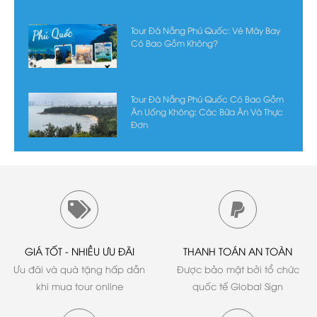
Tour Đà Nẵng Phú Quốc: Vé Máy Bay
Có Bao Gồm Không?
Tour Đà Nẵng Phú Quốc Có Bao Gồm
Ăn Uống Không: Các Bữa Ăn Và Thực
Đơn
GIÁ TỐT - NHIỀU ƯU ĐÃI
THANH TOÁN AN TOÀN
Ưu đãi và quà tặng hấp dẫn
Được bảo mật bởi tổ chức
khi mua tour online
quốc tế Global Sign