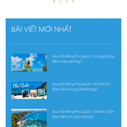
1
2
3
4
BÀI VIẾT MỚI NHẤT
Tour Đà Nẵng Phú Quốc: Có Quà Tặng
Kèm Theo Không?
Tour Đà Nẵng Phú Quốc: Phụ Phí Có
Bao Gồm Trong Giá Không?
Tour Đà Nẵng Phú Quốc: Có Bao Gồm
Bảo Hiểm Du Lịch Không?