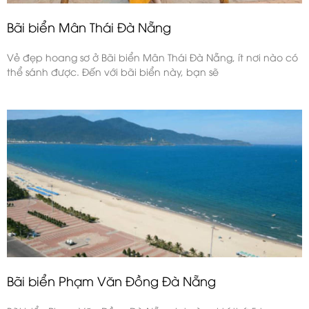
Bãi biển Mân Thái Đà Nẵng
Vẻ đẹp hoang sơ ở Bãi biển Mân Thái Đà Nẵng, ít nơi nào có
thể sánh được. Đến với bãi biển này, bạn sẽ
Bãi biển Phạm Văn Đồng Đà Nẵng