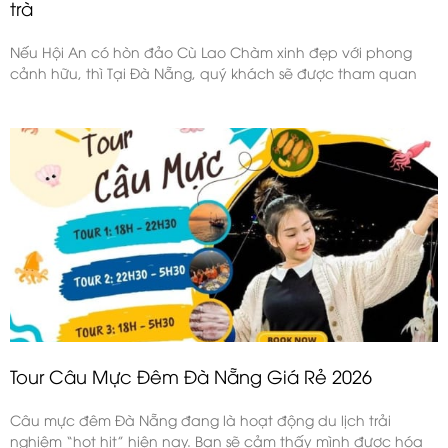
trà
Nếu Hội An có hòn đảo Cù Lao Chàm xinh đẹp với phong
cảnh hữu, thì Tại Đà Nẵng, quý khách sẽ được tham quan
Tour Câu Mực Đêm Đà Nẵng Giá Rẻ 2026
Câu mực đêm Đà Nẵng đang là hoạt động du lịch trải
nghiệm “hot hit” hiện nay. Bạn sẽ cảm thấy mình được hóa