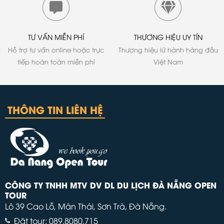
TƯ VẤN MIỄN PHÍ
THƯƠNG HIỆU UY TÍN
Hỗ trợ tư vấn online hoặc trực
Thương hiệu lữ hành hàng đầu
tiếp hoàn toàn miễn phí
Việt Nam
THÔNG TIN LIÊN HỆ
CÔNG TY TNHH MTV DV DL DU LỊCH ĐÀ NẴNG OPEN
TOUR
Lô 39 Cao Lỗ, Mân Thái, Sơn Trà, Đà Nẵng.
Đặt tour: 089.8080.715