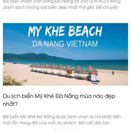
Bãi biển Phạm Văn Đồng Đà Nẵng lọt vào vị trí thứ 5 trong
danh sách những bãi biển đẹp nhất thế giới. Để chuyến
Du lịch biển Mỹ Khê Đà Nẵng mùa nào đẹp
nhất?
Bãi biển Mỹ Khê Đà Nẵng được bình chọn là nơi phải đến
một lần trong đời của mỗi du khách. Bãi cát dài mịn