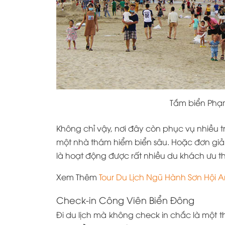
Tắm biển Phạ
Không chỉ vậy, nơi đây còn phục vụ nhiều tr
một nhà thám hiểm biển sâu. Hoặc đơn giản 
là hoạt động được rất nhiều du khách ưu th
Xem Thêm
Tour Du Lịch Ngũ Hành Sơn Hội A
Check-in Công Viên Biển Đông
Đi du lịch mà không check in chắc là một 