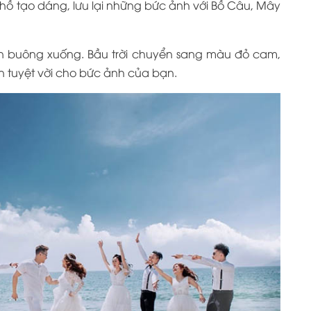
hồ tạo dáng, lưu lại những bức ảnh với Bồ Câu, Mây
n buông xuống. Bầu trời chuyển sang màu đỏ cam,
ền tuyệt vời cho bức ảnh của bạn.