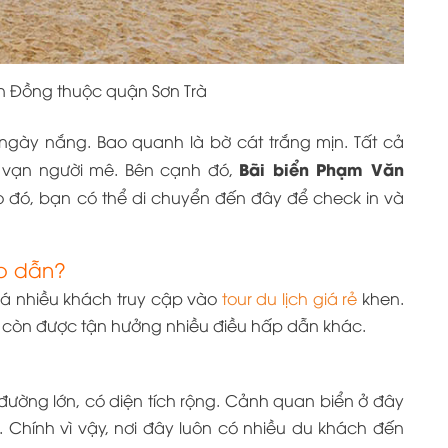
n Đồng thuộc quận Sơn Trà
 ngày nắng. Bao quanh là bờ cát trắng mịn. Tất cả
Bãi biển Phạm Văn
 vạn người mê. Bên cạnh đó,
 đó, bạn có thể di chuyển đến đây để check in và
ấp dẫn?
há nhiều khách truy cập vào
tour du lịch giá rẻ
khen.
 còn được tận hưởng nhiều điều hấp dẫn khác.
đường lớn, có diện tích rộng. Cảnh quan biển ở đây
 Chính vì vậy, nơi đây luôn có nhiều du khách đến