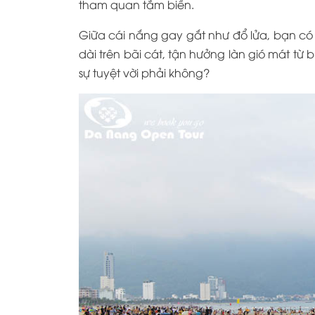
tham quan tắm biển.
Giữa cái nắng gay gắt như đổ lửa, bạn có 
dài trên bãi cát, tận hưởng làn gió mát từ 
sự tuyệt vời phải không?