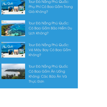
Tour Đà Nẵng Phú Quốc:
Phụ Phí Có Bao Gồm Trong
Giá Không?
Tour Đà Nẵng Phú Quốc:
Có Bao Gồm Bảo Hiểm Du
Lịch Không?
Tour Đà Nẵng Phú Quốc:
Vé Máy Bay Có Bao Gồm
Không?
Tour Đà Nẵng Phú Quốc
Có Bao Gồm Ăn Uống
Không: Các Bữa Ăn Và
Thực Đơn