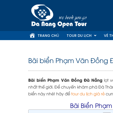
Skip
to
content
TRANG CHỦ
TOUR DU LỊCH
VÉ T
Bãi biển Phạm Văn Đồng
Bãi biển Phạm Văn Đồng Đà Nẵng
lọt v
nhất thế giới. Để chuyến khám phá Đà Th
biển này nhé! hãy để
tour du lịch giá rẻ
cun
Bãi Biển Phạ