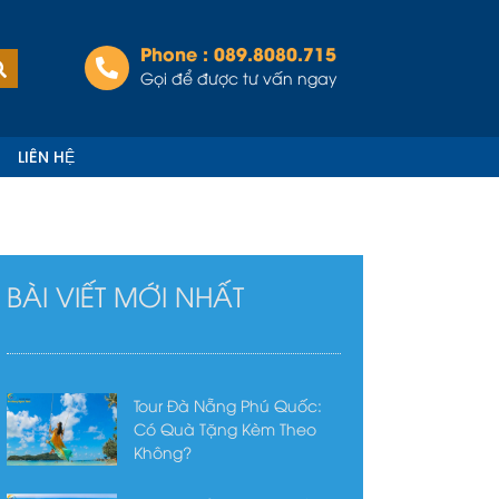
Phone : 089.8080.715
Tìm
kiếm
Gọi để được tư vấn ngay
LIÊN HỆ
BÀI VIẾT MỚI NHẤT
Tour Đà Nẵng Phú Quốc:
Có Quà Tặng Kèm Theo
Không?