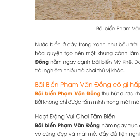
Bãi biển Phạm Vă
Nước biển ở đây trong xanh như bầu trời
hòa quyện tạo nên một khung cảnh làm
Đồng
nằm ngay cạnh bãi biển Mỹ Khê. Do
trải nghiệm nhiều trò chơi thú vị khác.
Bãi Biển Phạm Văn Đồng có gì h
Bãi biển Phạm Văn Đồng
thu hút được k
Bởi không chỉ được tắm mình trong mát mà
Hoạt Động Vui Chơi Tắm Biển
Bãi biển
Phạm Văn Đồng
nằm ngay trục 
vô cùng đẹp và mát mẻ, đầy đủ tiện nghi.