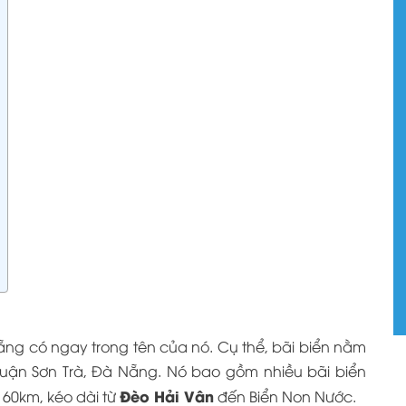
Nẵng
có ngay trong tên của nó. Cụ thể, bãi biển nằm
uận Sơn Trà, Đà Nẵng. Nó bao gồm nhiều bãi biển
Đèo Hải Vân
i 60km, kéo dài từ
đến Biển Non Nước.