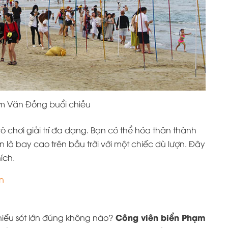
m Văn Đồng buổi chiều
ò chơi giải trí đa dạng. Bạn có thể hóa thân thành
là bay cao trên bầu trời với một chiếc dù lượn. Đây
ích.
n
Công viên biển Phạm
thiếu sót lớn đúng không nào?