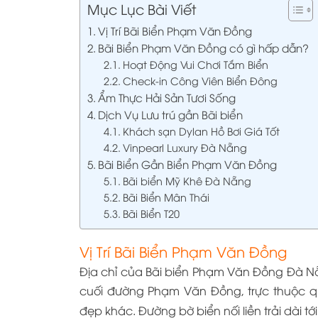
Mục Lục Bài Viết
Vị Trí Bãi Biển Phạm Văn Đồng
Bãi Biển Phạm Văn Đồng có gì hấp dẫn?
Hoạt Động Vui Chơi Tắm Biển
Check-in Công Viên Biển Đông
Ẩm Thực Hải Sản Tươi Sống
Dịch Vụ Lưu trú gần Bãi biển
Khách sạn Dylan Hồ Bơi Giá Tốt
Vinpearl Luxury Đà Nẵng
Bãi Biển Gần Biển Phạm Văn Đồng
Bãi biển Mỹ Khê Đà Nẵng
Bãi Biển Mân Thái
Bãi Biển T20
Vị Trí Bãi Biển Phạm Văn Đồng
Địa chỉ của
Bãi biển Phạm Văn Đồng Đà 
cuối đường Phạm Văn Đồng, trực thuộc q
đẹp khác. Đường bờ biển nối liền trải dài tớ