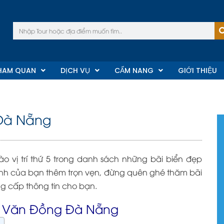
Tìm
kiếm
HAM QUAN
DỊCH VỤ
CẨM NANG
GIỚI THIỆU
 Đà Nẵng
ào vị trí thứ 5 trong danh sách những bãi biển đẹp
ành của bạn thêm trọn vẹn, đừng quên ghé thăm bãi
g cấp thông tin cho bạn.
m Văn Đồng Đà Nẵng