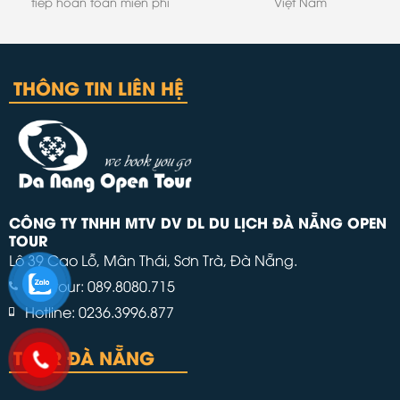
tiếp hoàn toàn miễn phí
Việt Nam
THÔNG TIN LIÊN HỆ
CÔNG TY TNHH MTV DV DL DU LỊCH ĐÀ NẴNG OPEN
TOUR
Lô 39 Cao Lỗ, Mân Thái, Sơn Trà, Đà Nẵng.
Đặt tour: 089.8080.715
Hotline: 0236.3996.877
TOUR ĐÀ NẴNG