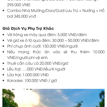
295.000 VNĐ
Combo Nhà Mường/Dao/Gươi Lưu Trú + Nướng + Hồ
bơi 345.000 vnđ
Giá Dịch Vụ Phụ Trợ Khác
Vé trông xe máy qua đêm: 5.000 VNĐ/đêm
Vé giữ xe ô tô qua đêm: 30.000 – 50.000 VNĐ/đêm
Phí chụp ảnh cưới: 150.000 VNĐ/người
Nếu mang thức ăn vào sẽ thu thêm 10.000
VNĐ/người phí vệ sinh
Thuê cần câu cá 20.000 VNĐ/giờ
Lều trại: ….000 VNĐ/lều/4 người
Lửa trại: 1.000.000 VNĐ
Karaoke: 100.000 VNĐ / giờ