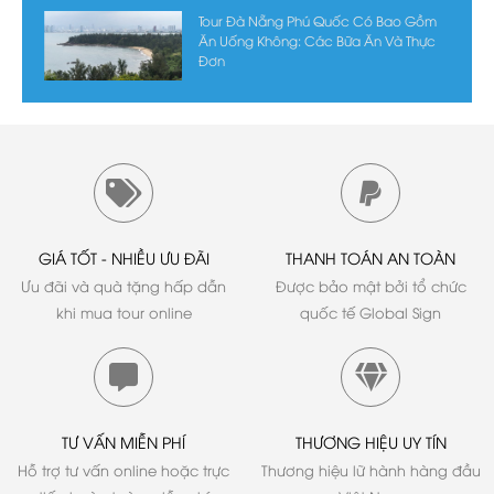
Tour Đà Nẵng Phú Quốc Có Bao Gồm
Ăn Uống Không: Các Bữa Ăn Và Thực
Đơn
GIÁ TỐT - NHIỀU ƯU ĐÃI
THANH TOÁN AN TOÀN
Ưu đãi và quà tặng hấp dẫn
Được bảo mật bởi tổ chức
khi mua tour online
quốc tế Global Sign
TƯ VẤN MIỄN PHÍ
THƯƠNG HIỆU UY TÍN
Hỗ trợ tư vấn online hoặc trực
Thương hiệu lữ hành hàng đầu