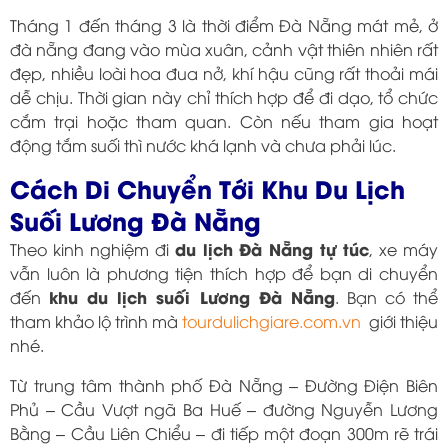
Tháng 1 đến tháng 3 là thời điểm Đà Nẵng mát mẻ, ở
đà nẵng đang vào mùa xuân, cảnh vật thiên nhiên rất
đẹp, nhiều loài hoa đua nở, khí hậu cũng rất thoải mái
dễ chịu. Thời gian này chỉ thích hợp để đi dạo, tổ chức
cắm trại hoặc tham quan. Còn nếu tham gia hoạt
động tắm suối thì nước khá lạnh và chưa phải lúc.
Cách Di Chuyển Tới Khu Du Lịch
Suối Lương Đà Nẵng
du lịch Đà Nẵng tự túc
Theo kinh nghiệm đi
, xe máy
vẫn luôn là phương tiện thích hợp để bạn di chuyển
khu du lịch suối Lương Đà Nẵng
đến
. Bạn có thể
tham khảo lộ trình mà
tourdulichgiare.com.vn
giới thiệu
nhé.
Từ trung tâm thành phố Đà Nẵng – Đường Điện Biên
Phủ – Cầu Vượt ngã Ba Huế – đường Nguyễn Lương
Bằng – Cầu Liên Chiểu – đi tiếp một đoạn 300m rẽ trái