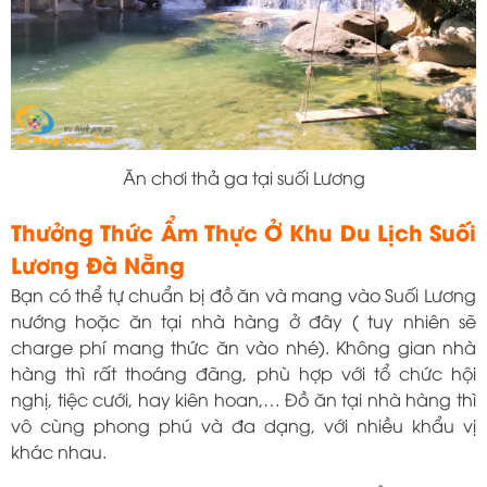
Ăn chơi thả ga tại suối Lương
Thưởng Thức Ẩm Thực Ở Khu Du Lịch Suối
Lương Đà Nẵng
Bạn có thể tự chuẩn bị đồ ăn và mang vào Suối Lương
nướng hoặc ăn tại nhà hàng ở đây ( tuy nhiên sẽ
charge phí mang thức ăn vào nhé). Không gian nhà
hàng thì rất thoáng đãng, phù hợp với tổ chức hội
nghị, tiệc cưới, hay kiên hoan,… Đồ ăn tại nhà hàng thì
vô cùng phong phú và đa dạng, với nhiều khẩu vị
khác nhau.