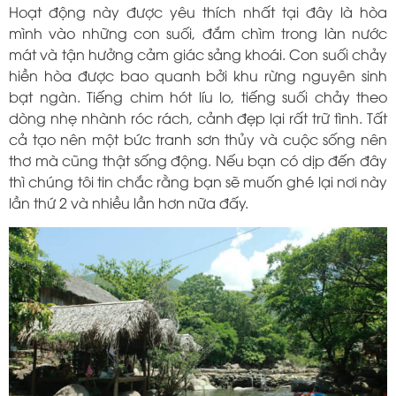
Hoạt động này được yêu thích nhất tại đây là hòa
mình vào những con suối, đắm chìm trong làn nước
mát và tận hưởng cảm giác sảng khoái. Con suối chảy
hiền hòa được bao quanh bởi khu rừng nguyên sinh
bạt ngàn. Tiếng chim hót líu lo, tiếng suối chảy theo
dòng nhẹ nhành róc rách, cảnh đẹp lại rất trữ tình. Tất
cả tạo nên một bức tranh sơn thủy và cuộc sống nên
thơ mà cũng thật sống động. Nếu bạn có dịp đến đây
thì chúng tôi tin chắc rằng bạn sẽ muốn ghé lại nơi này
lần thứ 2 và nhiều lần hơn nữa đấy.