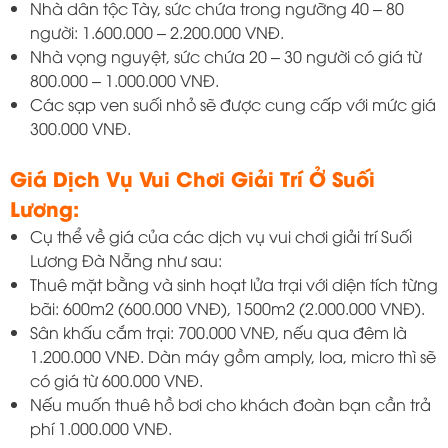
Nhà dân tộc Tày, sức chứa trong ngưỡng 40 – 80
người: 1.600.000 – 2.200.000 VNĐ.
Nhà vọng nguyệt, sức chứa 20 – 30 người có giá từ
800.000 – 1.000.000 VNĐ.
Các sạp ven suối nhỏ sẽ được cung cấp với mức giá
300.000 VNĐ.
Giá Dịch Vụ Vui Chơi Giải Trí Ở Suối
Lương:
Cụ thể về giá của các dịch vụ vui chơi giải trí Suối
Lương Đà Nẵng như sau:
Thuê mặt bằng và sinh hoạt lửa trại với diện tích từng
bãi: 600m2 (600.000 VNĐ), 1500m2 (2.000.000 VNĐ).
Sân khấu cắm trại: 700.000 VNĐ, nếu qua đêm là
1.200.000 VNĐ. Dàn máy gồm amply, loa, micro thì sẽ
có giá từ 600.000 VNĐ.
Nếu muốn thuê hồ bơi cho khách đoàn bạn cần trả
phí 1.000.000 VNĐ.