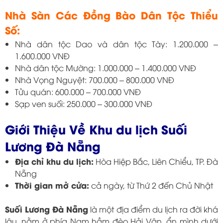
Nhà Sàn Các Đồng Bào Dân Tộc Thiểu
Số:
Nhà dân tộc Dao và dân tộc Tày: 1.200.000 –
1.600.000 VNĐ
Nhà dân tộc Mường: 1.000.000 – 1.400.000 VNĐ
Nhà Vọng Nguyệt: 700.000 – 800.000 VNĐ
Tửu quán: 600.000 – 700.000 VNĐ
Sạp ven suối: 250.000 – 300.000 VNĐ
Giới Thiệu Về Khu du lịch Suối
Lương Đà Nẵng
Địa chỉ khu du lịch:
Hòa Hiệp Bắc, Liên Chiểu, TP. Đà
Nẵng
Thời gian mở cửa:
cả ngày, từ Thứ 2 đến Chủ Nhật
Suối Lương Đà Nẵng
là một địa điểm du lịch ra đời khá
lâu, nằm ở phía Nam hầm đèo Hải Vân, ẩn mình dưới