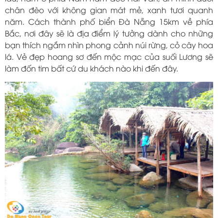
chân đèo với không gian mát mẻ, xanh tươi quanh
năm. Cách thành phố biển Đà Nẵng 15km về phía
Bắc, nơi đây sẽ là địa điểm lý tưởng dành cho những
bạn thích ngắm nhìn phong cảnh núi rừng, cỏ cây hoa
lá. Vẻ đẹp hoang sơ đến mộc mạc của suối Lương sẽ
làm đốn tim bất cứ du khách nào khi đến đây.