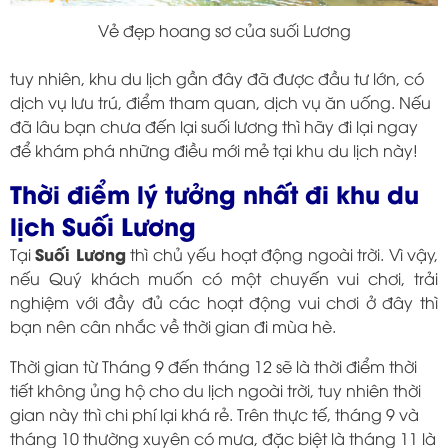
Vẻ đẹp hoang sơ của suối Lương
tuy nhiên, khu du lịch gần đây đã được đầu tư lớn, có
dịch vụ lưu trú, điểm tham quan, dịch vụ ăn uống. Nếu
đã lâu bạn chưa đến lại suối lương thì hãy đi lại ngay
để khám phá những điều mới mẻ tại khu du lịch này!
Thời điểm lý tưởng nhất đi khu du
lịch Suối Lương
Suối Lương
Tại
thì chủ yếu hoạt động ngoài trời. Vì vậy,
nếu Quý khách muốn có một chuyến vui chơi, trải
nghiệm với đầy đủ các hoạt động vui chơi ở đây thì
bạn nên cân nhắc về thời gian đi mùa hè.
Thời gian từ Tháng 9 đến tháng 12 sẽ là thời điểm thời
tiết không ủng hộ cho du lịch ngoài trời, tuy nhiên thời
gian này thì chi phí lại khá rẻ. Trên thực tế, tháng 9 và
tháng 10 thường xuyên có mưa, đặc biệt là tháng 11 là