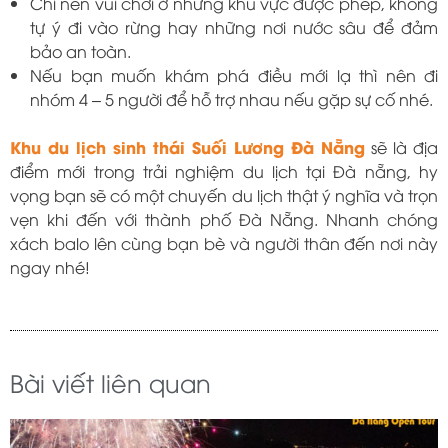
Chỉ nên vui chơi ở những khu vực được phép, không
tự ý đi vào rừng hay những nơi nước sâu để đảm
bảo an toàn.
Nếu bạn muốn khám phá điều mới lạ thì nên đi
nhóm 4 – 5 người để hỗ trợ nhau nếu gặp sự cố nhé.
Khu du lịch sinh thái Suối Lương Đà Nẵng
sẽ là địa
điểm mới trong trải nghiệm du lịch tại Đà nẵng, hy
vọng bạn sẽ có một chuyến du lịch thật ý nghĩa và trọn
vẹn khi đến với thành phố Đà Nẵng. Nhanh chóng
xách balo lên cùng bạn bè và người thân đến nơi này
ngay nhé!
Bài viết liên quan