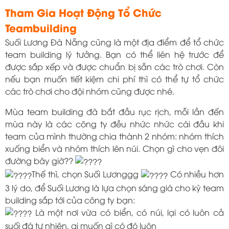
Tham Gia Hoạt Động Tổ Chức
Teambuilding
Suối Lương Đà Nẵng cũng là một địa điểm để tổ chức
team building lý tưởng. Bạn có thể liên hệ trước để
được sắp xếp và được chuẩn bị sẵn các trò chơi. Còn
nếu bạn muốn tiết kiệm chi phí thì có thể tự tổ chức
các trò chơi cho đội nhóm cũng được nhé.
Mùa team building đã bắt đầu rục rịch, mỗi lần đến
mùa này là các công ty đều nhức nhức cái đầu khi
team của mình thường chia thành 2 nhóm: nhóm thích
xuống biển và nhóm thích lên núi. Chọn gì cho vẹn đôi
đường bây giờ??
Thế thì, chọn Suối Lươnggg
Có nhiều hơn
3 lý do, để Suối Lương là lựa chọn sáng giá cho kỳ team
building sắp tới của công ty bạn:
Là một nơi vừa có biển, có núi, lại có luôn cả
suối đá tự nhiên, ai muốn gì có đó luôn