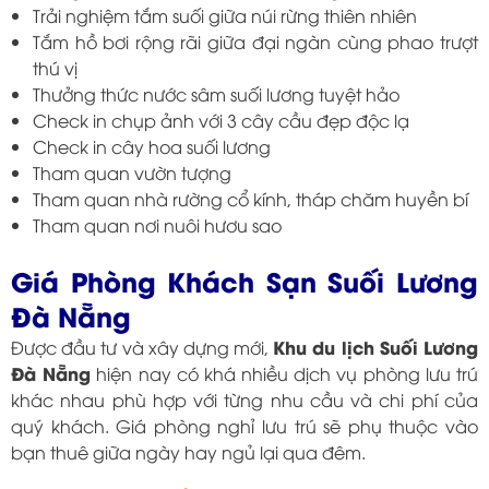
Trải nghiệm tắm suối giữa núi rừng thiên nhiên
Tắm hồ bơi rộng rãi giữa đại ngàn cùng phao trượt
thú vị
Thưởng thức nước sâm suối lương tuyệt hảo
Check in chụp ảnh với 3 cây cầu đẹp độc lạ
Check in cây hoa suối lương
Tham quan vườn tượng
Tham quan nhà rường cổ kính, tháp chăm huyền bí
Tham quan nơi nuôi hươu sao
Giá Phòng Khách Sạn Suối Lương
Đà Nẵng
Khu du lịch Suối Lương
Được đầu tư và xây dựng mới,
Đà Nẵng
hiện nay có khá nhiều dịch vụ phòng lưu trú
khác nhau phù hợp với từng nhu cầu và chi phí của
quý khách. Giá phòng nghỉ lưu trú sẽ phụ thuộc vào
bạn thuê giữa ngày hay ngủ lại qua đêm.