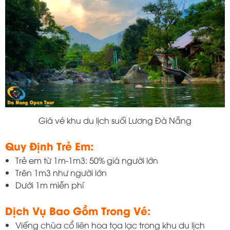
Giá vé khu du lịch suối Lương Đà Nẵng
Quy Định Trẻ Em:
Trẻ em từ 1m-1m3: 50% giá người lớn
Trên 1m3 như người lớn
Dưới 1m miễn phí
Dịch Vụ Bao Gồm Trong Vé:
Viếng chùa cổ liên hoa tọa lạc trong khu du lịch