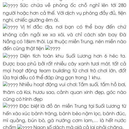
Sức chứa về phòng ốc chỗ nghỉ lên tới 280
người hoặc hơn cả thế. Với dịch vụ phòng đầy đủ, tiện
nghi, chiếc giường êm ái.
Vị trí đắc địa, nơi bạn có thể bay đến chứ
không cần ngồi xe xa xôi, và chỉ cách sân bay Đà
Nẵng có 18km thôi. Lại thuộc miền Trung, nên miền nào
đến cũng thật tiện
Diện tích toàn khu Suối Lương hơn 6 héc ta.
Được bao phủ bởi rất nhiều cây xanh tươi mát, tất cả
mọi hoạt động team building từ chơi trò chơi lớn, đốt
lửa trại đều có thể đáp ứng gọn trong 1 khu.
Nhiều hoạt động vui chơi: Tắm suối, tắm hồ bơi,
thăm cá Koi, hươu sao, cảnh quan xinh đẹp, góc nào
cũng có hình đẹp
Đặc biệt là đồ ăn miền Trung tại Suối Lương từ
hến xào xúc bánh tráng, bánh bèo nậm lọc, bánh đúc,
mì quảng, bún bò, gà nướng cơm lam,… là hết nước
chấm
Ngon số dách mà giá cả lại phải chăng.