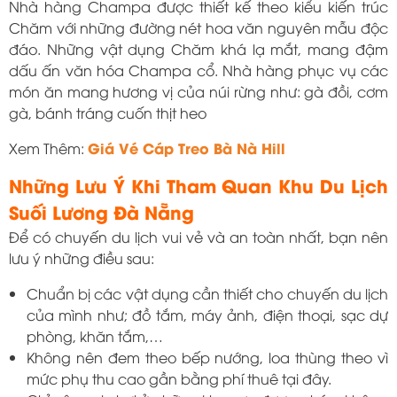
Nhà hàng Champa được thiết kế theo kiểu kiến trúc
Chăm với những đường nét hoa văn nguyên mẫu độc
đáo. Những vật dụng Chăm khá lạ mắt, mang đậm
dấu ấn văn hóa Champa cổ. Nhà hàng phục vụ các
món ăn mang hương vị của núi rừng như: gà đồi, cơm
gà, bánh tráng cuốn thịt heo
Giá Vé Cáp Treo Bà Nà Hill
Xem Thêm:
Những Lưu Ý Khi Tham Quan Khu Du Lịch
Suối Lương Đà Nẵng
Để có chuyến du lịch vui vẻ và an toàn nhất, bạn nên
lưu ý những điều sau:
Chuẩn bị các vật dụng cần thiết cho chuyến du lịch
của mình như; đồ tắm, máy ảnh, điện thoại, sạc dự
phòng, khăn tắm,…
Không nên đem theo bếp nướng, loa thùng theo vì
mức phụ thu cao gần bằng phí thuê tại đây.