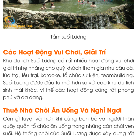
Tắm suối Lương
Các Hoạt Động Vui Chơi, Giải Trí
Khu du lịch Suối Lương có rất nhiều hoạt động vui chơi
giải trí nhẹ nhàng cho quý khách tham gia như câu cá,
lửa trại, lều trại, karaoke, tổ chức sự kiện, teambuilding.
Suối Lương được đầu tư mới hơn so với các khu du lịch
sinh thái khác, vì thế các hoạt động cũng rất phong
phú và đa dạng.
Thuê Nhà Chòi Ăn Uống Và Nghỉ Ngơi
Còn gì tuyệt vời hơn khi cùng bạn bè và người thân
quây quần tổ chức ăn uống trong những căn chòi ven
suối. Hệ thống chòi của Suối Lương được xây dựng rất