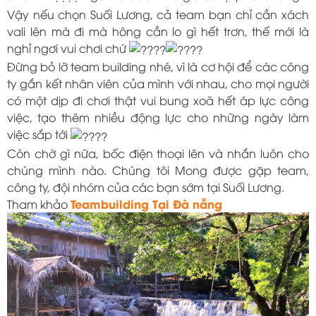
Vậy nếu chọn Suối Lương, cả team bạn chỉ cần xách
vali lên mà đi mà hông cần lo gì hết trơn, thế mới là
nghỉ ngơi vui chơi chứ
Đừng bỏ lỡ team building nhé, vì là cơ hội để các công
ty gắn kết nhân viên của mình với nhau, cho mọi người
có một dịp đi chơi thật vui bung xoã hết áp lực công
việc, tạo thêm nhiều động lực cho những ngày làm
việc sắp tới
Còn chờ gì nữa, bốc điện thoại lên và nhắn luôn cho
chúng mình nào. Chúng tôi Mong được gặp team,
công ty, đội nhóm của các bạn sớm tại Suối Lương.
Teambuilding Tại Đà nẵng
Tham khảo