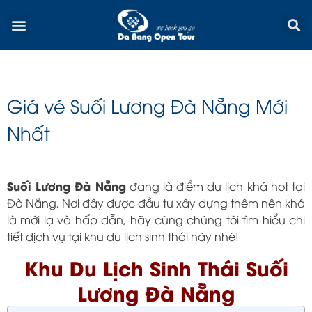
Skip
Menu
to
content
Giá vé Suối Lương Đà Nẵng Mới
Nhất
Suối Lương Đà Nẵng
đang là điểm du lịch khá hot tại
Đà Nẵng, Nơi đây được đầu tư xây dựng thêm nên khá
là mới lạ và hấp dẫn, hãy cùng chúng tôi tìm hiểu chi
tiết dịch vụ tại khu du lịch sinh thái này nhé!
Khu Du Lịch Sinh Thái Suối
Lương Đà Nẵng