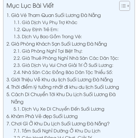
Mục Lục Bài Viết
Giá Vé Tham Quan Suối Lương Đà Nẵng
Giá Dịch Vụ Phụ Trợ Khác
Quy Định Trẻ Em:
Dịch Vụ Bao Gồm Trong Vé:
Giá Phòng Khách Sạn Suối Lương Đà Nẵng
Giá Phòng Nghỉ Tại Biệt Thự:
Giá Thuê Phòng Nghỉ Nhà Sàn Các Dân Tộc:
Giá Dịch Vụ Vui Chơi Giải Trí Ở Suối Lương:
Nhà Sàn Các Đồng Bào Dân Tộc Thiểu Số:
Giới Thiệu Về Khu du lịch Suối Lương Đà Nẵng
Thời điểm lý tưởng nhất đi khu du lịch Suối Lương
Cách Di Chuyển Tới Khu Du Lịch Suối Lương Đà
Nẵng
Dịch Vụ Xe Di Chuyển Đến Suối Lương
Khám Phá Vẻ đẹp Suối Lương
Chơi Gì Ở Khu Du Lịch Suối Lương Đà Nẵng?
Tắm Suối Nghỉ Dưỡng Ở Khu Du Lịch
Các Hoạt Động Vui Chơi, Giải Trí