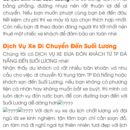
bằng phẳng, đường nhựa nên rất thuận lợi để di
chuyển. Nếu bạn muốn phượt cùng bạn bè đến đây,
tiết kiệm chi phí thì xe máy là lựa chọn thích hợp nhất.
Còn nếu bạn đi theo đoàn đông người thì tốt nhất nên
thuê một chiếc xe khách để đảm bảo an toàn nhé
Dịch Vụ Xe Di Chuyển Đến Suối Lương
Chúng tôi có DỊCH VỤ XE ĐƯA ĐÓN KHÁCH TỪ TP ĐÀ
NẴNG ĐẾN SUỐI LƯƠNG nhé!
Nhận thấy du khách có rất nhiều băn khoăn và nhu
cầu cho việc di chuyển từ trung tâm TP Đà Nẵng hoặc
khách sạn đến Suối Lương, nếu bạn không có phương
tiện cá nhân hay không muốn bắt xe buýt, thì mình có
luôn dịch vụ đón rước bạn, để con đường bạn đến với
Suối Lương dễ dàng hơn
Với dịch vụ xe du lịch chất lượng và đội
ngũ lái xe kinh nghiệm, tận tâm bạn chỉ cần soạn đồ,
an tâm mà đi nghỉ ngơi tại thiên nhiên tươi đẹp với lịch