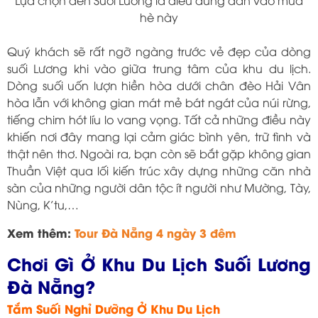
Lựa chọn đến Suối Lương là điều đúng đắn vào mùa
hè này
Quý khách sẽ rất ngỡ ngàng trước vẻ đẹp của dòng
suối Lương khi vào giữa trung tâm của khu du lịch.
Dòng suối uốn lượn hiền hòa dưới chân đèo Hải Vân
hòa lẫn với không gian mát mẻ bát ngát của núi rừng,
tiếng chim hót líu lo vang vọng. Tất cả những điều này
khiến nơi đây mang lại cảm giác bình yên, trữ tình và
thật nên thơ. Ngoài ra, bạn còn sẽ bắt gặp không gian
Thuần Việt qua lối kiến trúc xây dựng những căn nhà
sàn của những người dân tộc ít người như Mường, Tày,
Nùng, K’tu,…
Xem thêm:
Tour Đà Nẵng 4 ngày 3 đêm
Chơi Gì Ở Khu Du Lịch Suối Lương
Đà Nẵng?
Tắm Suối Nghỉ Dưỡng Ở Khu Du Lịch