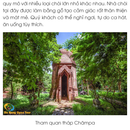
quy mô với nhiều loại chòi lớn nhỏ khác nhau. Nhà chòi
tại đây được làm bằng gỗ tạo cảm giác rất thân thiện
và mát mẻ. Quý khách có thể nghỉ ngơi, tự do ca hát,
ăn uống tùy thích.
Tham quan tháp Chămpa