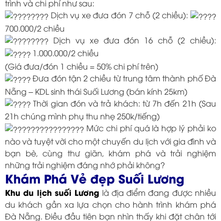
trình và chi phí như sau:
Dịch vụ xe đưa đón 7 chỗ (2 chiều):
700.000/2 chiều
Dịch vụ xe đưa đón 16 chỗ (2 chiều):
1.000.000/2 chiều
(Giá đưa/đón 1 chiều = 50% chi phí trên)
Đưa đón tận 2 chiều từ trung tâm thành phố Đà
Nẵng – KDL sinh thái Suối Lương (bán kính 25km)
Thời gian đón và trả khách: từ 7h đến 21h (Sau
21h chúng mình phụ thu nhẹ 250k/tiếng)
Mức chi phí quá là hợp lý phải ko
nào và tuyệt vời cho một chuyến du lịch với gia đình và
bạn bè, cùng thư giãn, khám phá và trải nghiệm
những trải nghiệm đáng nhớ phải không?
Khám Phá Vẻ đẹp Suối Lương
Khu du lịch suối Lương
là địa điểm đang được nhiều
du khách gần xa lựa chọn cho hành trình khám phá
Đà Nẵng. Điều đầu tiên bạn nhìn thấy khi đặt chân tới