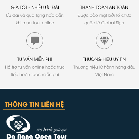
GIÁ TỐT - NHIỀU ƯU ĐÃI
THANH TOÁN AN TOÀN
Ưu đãi và quà tặng hấp dẫn
Được bảo mật bởi tổ chức
khi mua tour online
quốc tế Global Sign
TƯ VẤN MIỄN PHÍ
THƯƠNG HIỆU UY TÍN
Hỗ trợ tư vấn online hoặc trực
Thương hiệu lữ hành hàng đầu
tiếp hoàn toàn miễn phí
Việt Nam
THÔNG TIN LIÊN HỆ