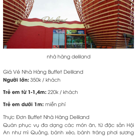
nhà hàng deliland
Giá Vé Nhà Hàng Buffet Deliland
Người lớn:
350k / khách
Trẻ em từ 1-1,4m:
220k / khách
Trẻ em dưới 1m:
miễn phí
Thực Đơn Buffet Nhà Hàng Deliland
Quán phục vụ đa dạng các món ăn, từ đặc sản Hội
An như mì Quảng, bánh xèo, bánh tráng phơi sương