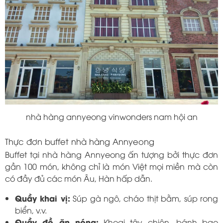
nhà hàng annyeong vinwonders nam hội an
Thực đơn buffet nhà hàng Annyeong
Buffet tại nhà hàng Annyeong ấn tượng bởi thực đơn
gần 100 món, không chỉ là món Việt mọi miền mà còn
có đầy đủ các món Âu, Hàn hấp dẫn.
Quầy khai vị:
Súp gà ngô, cháo thịt bằm, súp rong
biển, v.v.
Quầy đồ ăn nóng:
Khoai tây chiên, bánh bao