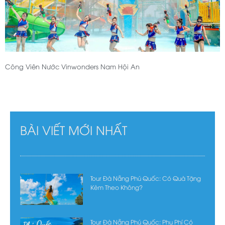
Công Viên Nước Vinwonders Nam Hội An
BÀI VIẾT MỚI NHẤT
Tour Đà Nẵng Phú Quốc: Có Quà Tặng
Kèm Theo Không?
Tour Đà Nẵng Phú Quốc: Phụ Phí Có