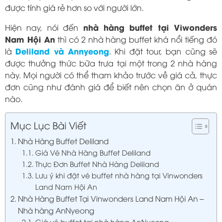
được tính giá rẻ hơn so với người lớn.
nhà hàng buffet tại Viwonders
Hiện nay, nói đến
Nam Hội An
thì có 2 nhà hàng buffet khá nổi tiếng đó
Deliland và Annyeong
là
. Khi đặt tour, bạn cũng sẽ
được thưởng thức bữa trưa tại một trong 2 nhà hàng
này. Mọi người có thể tham khảo trước về giá cả, thực
đơn cũng như đánh giá để biết nên chọn ăn ở quán
nào.
Mục Lục Bài Viết
Nhà Hàng Buffet Deliland
Giá Vé Nhà Hàng Buffet Deliland
Thực Đơn Buffet Nhà Hàng Deliland
Lưu ý khi đặt vé buffet nhà hàng tại Vinwonders
Land Nam Hội An
Nhà Hàng Buffet Tại Vinwonders Land Nam Hội An –
Nhà hàng AnNyeong
Giá vé buffet tại nhà hàng AnNyeong