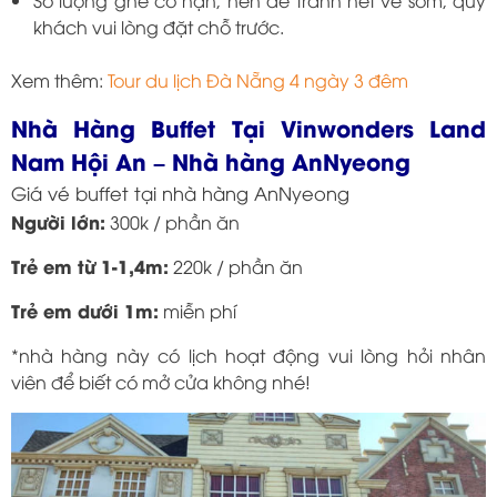
Số lượng ghế có hạn, nến để tránh hết vé sớm, quý
khách vui lòng đặt chỗ trước.
Xem thêm:
Tour du lịch Đà Nẵng 4 ngày 3 đêm
Nhà Hàng Buffet Tại Vinwonders Land
Nam Hội An – Nhà hàng AnNyeong
Giá vé buffet tại nhà hàng AnNyeong
Người lớn:
300k / phần ăn
Trẻ em từ 1-1,4m:
220k / phần ăn
Trẻ em dưới 1m:
miễn phí
*nhà hàng này có lịch hoạt động vui lòng hỏi nhân
viên để biết có mở cửa không nhé!