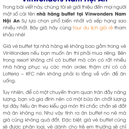
Trong bài viết này, chúng tôi sẽ giới thiệu đến mọi người
nhà hàng buffet tại Vinwonders Nam
một số cái tên
Hội An
Sự lựa chọn phổ biến nhất và xếp hạng sao
nhiều nhất. Bây giờ, hãy cùng
tour du lịch giá rẻ
tham
khảo nhé!
Giá vé buffet tại nhà hàng sẽ không bao gồm trong vé
VinWonders nếu bạn muốn ăn thì phải mua riêng. Bên
trong resort không chỉ có buffet mà còn có rất nhiều
nhà hàng phục vụ các món order, thậm chí có cả
Lotteria – KFC nên không phải lo lắng về vấn đề ăn
uống.
Tuy nhiên, để có một chuyến tham quan tràn đầy năng
lượng, bạn và gia đình nên có một bữa ăn chất lượng
tại đây. Nếu ăn theo kiểu gọi món thì chắc chắn sẽ đắt
mà ăn không no. Như vậy tính ra ăn buffet no nê mà
giá cũng không quá đắt. Đặc biệt, giá vé buffet cũng
sẽ được phân loại, vé dành cho trẻ em thường sẽ chỉ