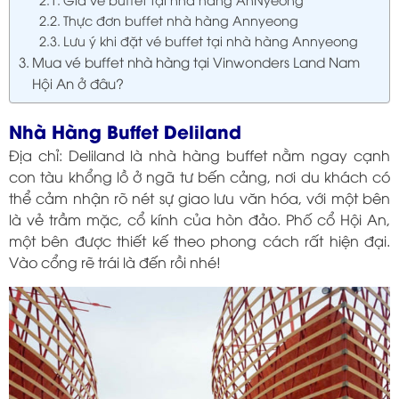
Thực đơn buffet nhà hàng Annyeong
Lưu ý khi đặt vé buffet tại nhà hàng Annyeong
Mua vé buffet nhà hàng tại Vinwonders Land Nam
Hội An ở đâu?
Nhà Hàng Buffet Deliland
Địa chỉ: Deliland là nhà hàng buffet nằm ngay cạnh
con tàu khổng lồ ở ngã tư bến cảng, nơi du khách có
thể cảm nhận rõ nét sự giao lưu văn hóa, với một bên
là vẻ trầm mặc, cổ kính của hòn đảo. Phố cổ Hội An,
một bên được thiết kế theo phong cách rất hiện đại.
Vào cổng rẽ trái là đến rồi nhé!