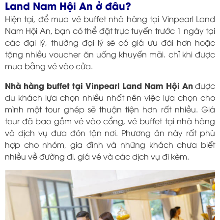
Land Nam Hội An ở đâu?
Hiện tại, để mua vé buffet nhà hàng tại Vinpearl Land
Nam Hội An, bạn có thể đặt trực tuyến trước 1 ngày tại
các đại lý, thường đại lý sẽ có giá ưu đãi hơn hoặc
tặng nhiều voucher ăn uống khuyến mãi. chỉ khi được
mua bằng vé vào cửa.
Nhà hàng buffet tại Vinpearl Land Nam Hội An
được
du khách lựa chọn nhiều nhất nên việc lựa chọn cho
mình một tour ghép sẽ thuận tiện hơn rất nhiều. Giá
tour đã bao gồm vé vào cổng, vé buffet tại nhà hàng
và dịch vụ đưa đón tận nơi. Phương án này rất phù
hợp cho nhóm, gia đình và những khách chưa biết
nhiều về đường đi, giá vé và các dịch vụ đi kèm.