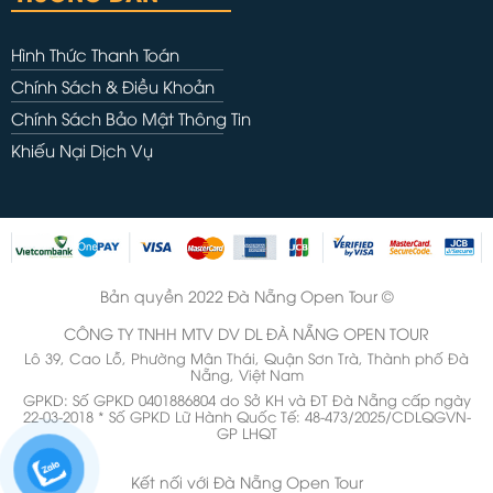
Hình Thức Thanh Toán
Chính Sách & Điều Khoản
Chính Sách Bảo Mật Thông Tin
Khiếu Nại Dịch Vụ
Bản quyền 2022 Đà Nẵng Open Tour ©
CÔNG TY TNHH MTV DV DL ĐÀ NẴNG OPEN TOUR
Lô 39, Cao Lỗ, Phường Mân Thái, Quận Sơn Trà, Thành phố Đà
Nẵng, Việt Nam
GPKD: Số GPKD 0401886804 do Sở KH và ĐT Đà Nẵng cấp ngày
22-03-2018 * Số GPKD Lữ Hành Quốc Tế: 48-473/2025/CDLQGVN-
GP LHQT
Kết nối với Đà Nẵng Open Tour