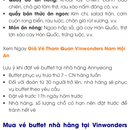
chiên, chả giò tôm thịt, rau xào nấm đông cô, v.v.
quầy bán thức ăn ngon:
Kim chi, salad trộn, cơm
cuộn rong biển, rau luộc, chân giò rút xương, v.v.
Món ăn nóng:
Ngao hấp sả, gà cay Hàn Quốc, thịt
lợn xào cay Hàn Quốc, trứng luộc, v.v.
Giá Vé Tham Quan Vinwonders Nam Hội
Xem Ngay
An
Lưu ý khi đặt vé buffet tại nhà hàng Annyeong
Buffet phục vụ trưa thứ 7 – CN hàng tuần
Đối với đoàn từ 30 người trở lên, nhà hàng sẽ phục
vụ buffet theo yêu cầu
Đặt vé trước 17h ngày hôm trước
Nhà hàng, số lượng chỗ có hạn nên đặt trước để
tránh hết vé
Mua vé buffet nhà hàng tại Vinwonders