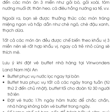
đến các món ăn 3 miền như gỏi bò, gỏi xoài, tôm
nướng muối ớt, thăn heo. cá điêu hồng nướng sa tế, v.v.
Ngoài ra, bạn sẽ được thưởng thức các món tráng
miệng ngon và hấp dẫn như chè ngô, chè đậu xanh,
thạch dừa.
Tất cả các món ăn đều được chế biến theo khẩu vị 3
miền nên sẽ rất hợp khẩu vị, ngay cả trẻ nhỏ cũng sẽ
thích mê.
Lưu ý khi đặt vé buffet nhà hàng tại Vinwonders
Land Nam Hội An
Buffet phục vụ nước lọc ngay tại bàn
Buffet trưa phục vụ tất cả các ngày trong tuần (từ
thứ 2 đến chủ nhật), buffet tối cho đoàn từ 30 người
trở lên
Đặt vé trước 17h ngày hôm trước để chắc chắn,
nhà hàng không bán vé buffet trong ngày.