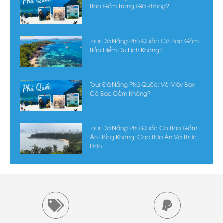
Bao Gồm Trong Giá Không?
Tour Đà Nẵng Phú Quốc: Có Bao Gồm
Bảo Hiểm Du Lịch Không?
Tour Đà Nẵng Phú Quốc: Vé Máy Bay
Có Bao Gồm Không?
Tour Đà Nẵng Phú Quốc Có Bao Gồm
Ăn Uống Không: Các Bữa Ăn Và Thực
Đơn