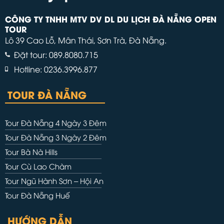
CÔNG TY TNHH MTV DV DL DU LỊCH ĐÀ NẴNG OPEN
TOUR
Lô 39 Cao Lỗ, Mân Thái, Sơn Trà, Đà Nẵng.
Đặt tour: 089.8080.715
Hotline: 0236.3996.877
TOUR ĐÀ NẴNG
Tour Đà Nẵng 4 Ngày 3 Đêm
Tour Đà Nẵng 3 Ngày 2 Đêm
Tour Bà Nà Hills
Tour Cù Lao Chàm
Tour Ngũ Hành Sơn – Hội An
Tour Đà Nẵng Huế
HƯỚNG DẪN