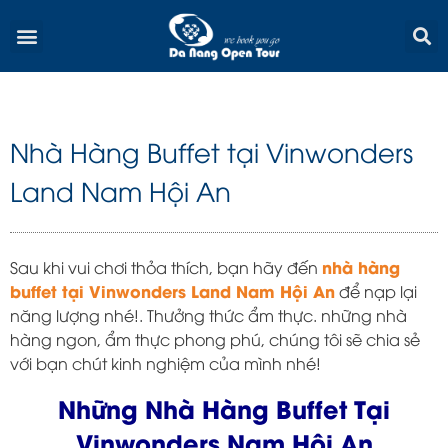
Skip
Menu
to
content
Nhà Hàng Buffet tại Vinwonders
Land Nam Hội An
nhà hàng
Sau khi vui chơi thỏa thích, bạn hãy đến
buffet tại Vinwonders Land Nam Hội An
để nạp lại
năng lượng nhé!. Thưởng thức ẩm thực. những nhà
hàng ngon, ẩm thực phong phú, chúng tôi sẽ chia sẻ
với bạn chút kinh nghiệm của mình nhé!
Những Nhà Hàng Buffet Tại
Vinwonders Nam Hội An