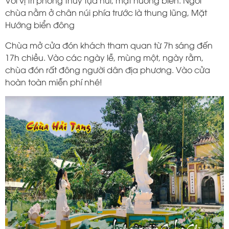
Với vị trí phong thủy tựa núi, mặt hướng biển. Ngôi
chùa nằm ở chân núi phía trước là thung lũng, Mặt
Hướng biển đông
Chùa mở cửa đón khách tham quan từ 7h sáng đến
17h chiều. Vào các ngày lễ, mùng một, ngày rằm,
chùa đón rất đông người dân địa phương. Vào cửa
hoàn toàn miễn phí nhé!