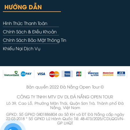
HƯỚNG DẪN
Hình Thức Thanh Toán
Chính Sách & Điều Khoản
Chính Sách Bảo Mật Thông Tin
Khiếu Nại Dịch Vụ
Bản quyền 2022 Đà Nẵng Open Tour ©
CÔNG TY TNHH MTV DV DL ĐÀ NẴNG OPEN TOUR
Lô 39, Cao Lỗ, Phường Mân Thái, Quận Sơn Trà, Thành phố Đà
Nẵng, Việt Nam
GPKD: Số GPKD 0401886804 do Sở KH và ĐT Đà Nẵng cấp ngày
22-03-2018 * Số GPKD Lữ Hành Quốc Tế: 48-473/2025/CDLQGVN-
GP LHQT