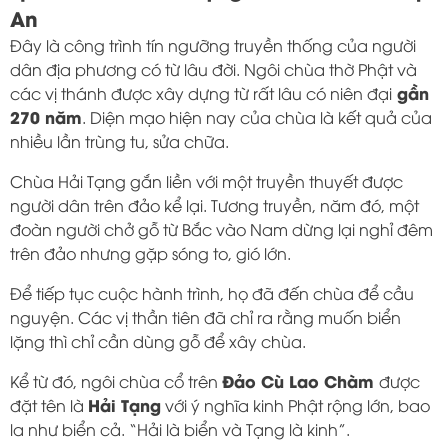
An
Đây là công trình tín ngưỡng truyền thống của người
dân địa phương có từ lâu đời. Ngôi chùa thờ Phật và
gần
các vị thánh được xây dựng từ rất lâu có niên đại
270 năm
. Diện mạo hiện nay của chùa là kết quả của
nhiều lần trùng tu, sửa chữa.
Chùa Hải Tạng gắn liền với một truyền thuyết được
người dân trên đảo kể lại. Tương truyền, năm đó, một
đoàn người chở gỗ từ Bắc vào Nam dừng lại nghỉ đêm
trên đảo nhưng gặp sóng to, gió lớn.
Để tiếp tục cuộc hành trình, họ đã đến chùa để cầu
nguyện. Các vị thần tiên đã chỉ ra rằng muốn biển
lặng thì chỉ cần dùng gỗ để xây chùa.
Đảo Cù Lao Chàm
Kể từ đó, ngôi chùa cổ trên
được
Hải Tạng
đặt tên là
với ý nghĩa kinh Phật rộng lớn, bao
la như biển cả. “Hải là biển và Tạng là kinh”.