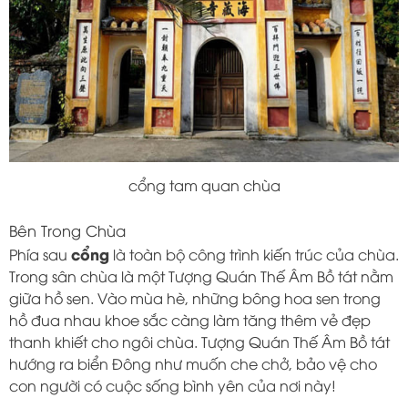
cổng tam quan chùa
Bên Trong Chùa
cổng
Phía sau
là toàn bộ công trình kiến ​​trúc của chùa.
Trong sân chùa là một Tượng Quán Thế Âm Bồ tát nằm
giữa hồ sen. Vào mùa hè, những bông hoa sen trong
hồ đua nhau khoe sắc càng làm tăng thêm vẻ đẹp
thanh khiết cho ngôi chùa. Tượng Quán Thế Âm Bồ tát
hướng ra biển Đông như muốn che chở, bảo vệ cho
con người có cuộc sống bình yên của nơi này!