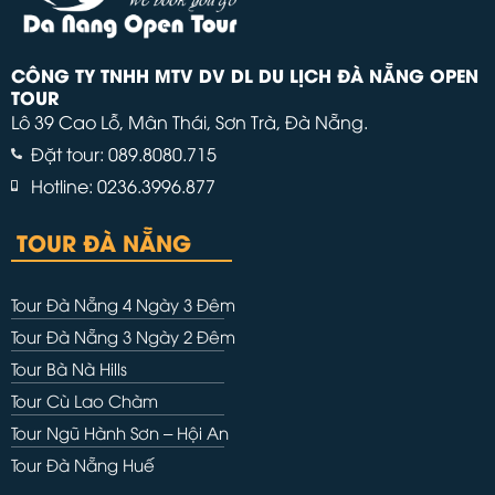
CÔNG TY TNHH MTV DV DL DU LỊCH ĐÀ NẴNG OPEN
TOUR
Lô 39 Cao Lỗ, Mân Thái, Sơn Trà, Đà Nẵng.
Đặt tour: 089.8080.715
Hotline: 0236.3996.877
TOUR ĐÀ NẴNG
Tour Đà Nẵng 4 Ngày 3 Đêm
Tour Đà Nẵng 3 Ngày 2 Đêm
Tour Bà Nà Hills
Tour Cù Lao Chàm
Tour Ngũ Hành Sơn – Hội An
Tour Đà Nẵng Huế