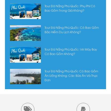
Tour Đà Nẵng Phú Quốc: Phụ Phí Có
Bao Gồm Trong Giá Không?
Tour Đà Nẵng Phú Quốc: Có Bao Gồm
Bảo Hiểm Du Lịch Không?
Tour Đà Nẵng Phú Quốc: Vé Máy Bay
Có Bao Gồm Không?
Tour Đà Nẵng Phú Quốc Có Bao Gồm
Ăn Uống Không: Các Bữa Ăn Và Thực
Đơn