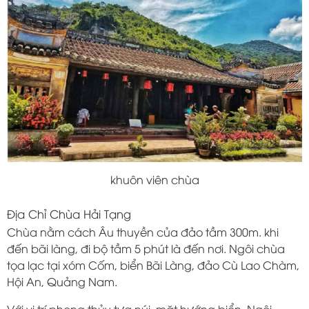
khuôn viên chùa
Địa Chỉ Chùa Hải Tạng
Chùa nằm cách Âu thuyền của đảo tầm 300m. khi
đến bãi làng, đi bộ tầm 5 phút là đến nơi. Ngôi chùa
tọa lạc tại xóm Cốm, biển Bãi Làng, đảo Cù Lao Chàm,
Hội An, Quảng Nam.