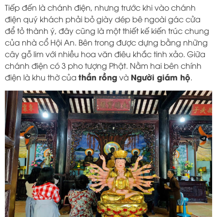
Tiếp đến là chánh điện, nhưng trước khi vào chánh
điện quý khách phải bỏ giày dép bê ngoài gác cửa
để tỏ thành ý, đây cũng là một thiết kế kiến trúc chung
của nhà cổ Hội An. Bên trong được dựng bằng những
cây gỗ lim với nhiều hoa văn điêu khắc tinh xảo. Giữa
chánh điện có 3 pho tượng Phật. Nằm hai bên chính
thần rồng
Người giám hộ
điện là khu thờ của
và
.