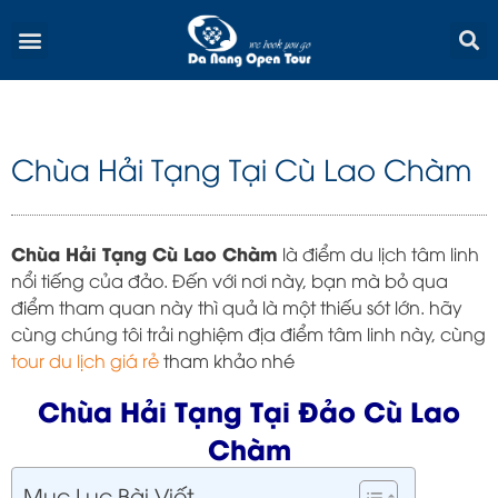
Skip
Menu
to
content
Chùa Hải Tạng Tại Cù Lao Chàm
Chùa Hải Tạng Cù Lao Chàm
là điểm du lịch tâm linh
nổi tiếng của đảo. Đến với nơi này, bạn mà bỏ qua
điểm tham quan này thì quả là một thiếu sót lớn. hãy
cùng chúng tôi trải nghiệm địa điểm tâm linh này,
cùng
tour du lịch giá rẻ
tham khảo nhé
Chùa Hải Tạng Tại Đảo Cù Lao
Chàm
Mục Lục Bài Viết