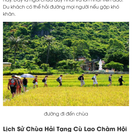
Du khách có thể hỏi đường mọi người nếu gặp khó
khăn.
đường đi đến chùa
Lịch Sử Chùa Hải Tạng Cù Lao Chàm Hội