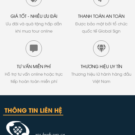
GIÁ TỐT - NHIỀU ƯU ĐÃI
THANH TOÁN AN TOÀN
Ưu đãi và quà tặng hấp dẫn
Được bảo mật bởi tổ chức
khi mua tour online
quốc tế Global Sign
TƯ VẤN MIỄN PHÍ
THƯƠNG HIỆU UY TÍN
Hỗ trợ tư vấn online hoặc trực
Thương hiệu lữ hành hàng đầu
tiếp hoàn toàn miễn phí
Việt Nam
THÔNG TIN LIÊN HỆ