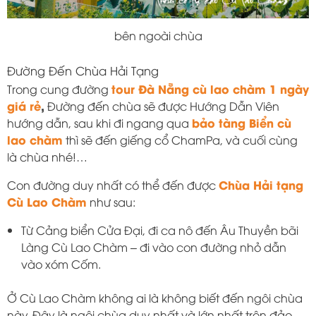
bên ngoài chùa
Đường Đến Chùa Hải Tạng
tour Đà Nẵng cù lao chàm 1 ngày
Trong cung đường
giá rẻ
,
Đường đến chùa sẽ được Hướng Dẫn Viên
bảo tàng Biển cù
hướng dẫn, sau khi đi ngang qua
lao chàm
thì sẽ đến giếng cổ ChamPa, và cuối cùng
là chùa nhé!…
Chùa Hải tạng
Con đường duy nhất có thể đến được
Cù Lao Chàm
như sau:
Từ Cảng biển Cửa Đại, đi ca nô đến Âu Thuyền bãi
Làng Cù Lao Chàm – đi vào con đường nhỏ dẫn
vào xóm Cốm.
Ở Cù Lao Chàm không ai là không biết đến ngôi chùa
này. Đây là ngôi chùa duy nhất và lớn nhất trên đảo.