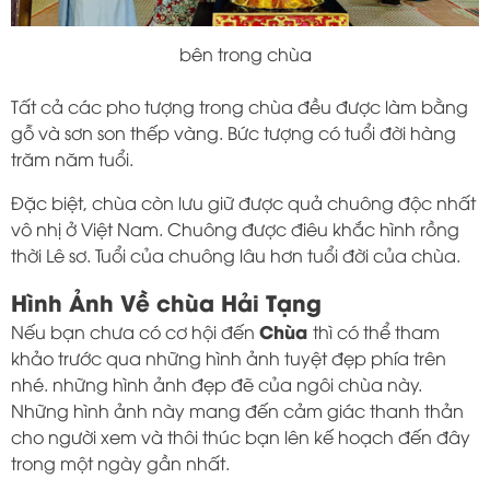
bên trong chùa
Tất cả các pho tượng trong chùa đều được làm bằng
gỗ và sơn son thếp vàng. Bức tượng có tuổi đời hàng
trăm năm tuổi.
Đặc biệt, chùa còn lưu giữ được quả chuông độc nhất
vô nhị ở Việt Nam. Chuông được điêu khắc hình rồng
thời Lê sơ. Tuổi của chuông lâu hơn tuổi đời của chùa.
Hình Ảnh Về chùa Hải Tạng
Chùa
Nếu bạn chưa có cơ hội đến
thì có thể tham
khảo trước qua những hình ảnh tuyệt đẹp phía trên
nhé. những hình ảnh đẹp đẽ của ngôi chùa này.
Những hình ảnh này mang đến cảm giác thanh thản
cho người xem và thôi thúc bạn lên kế hoạch đến đây
trong một ngày gần nhất.