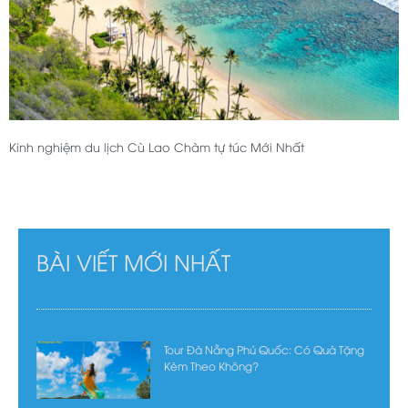
Kinh nghiệm du lịch Cù Lao Chàm tự túc Mới Nhất
BÀI VIẾT MỚI NHẤT
Tour Đà Nẵng Phú Quốc: Có Quà Tặng
Kèm Theo Không?