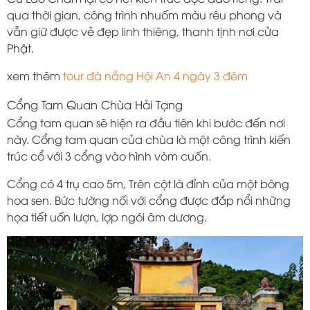
qua thời gian, công trình nhuốm màu rêu phong và
vẫn giữ được vẻ đẹp linh thiêng, thanh tịnh nơi cửa
Phật.
xem thêm
tour đà nẵng Hội An 4 ngày 3 đêm
Cổng Tam Quan Chùa Hải Tạng
Cổng tam quan sẽ hiện ra đầu tiên khi bước đến nơi
này. Cổng tam quan của chùa là một công trình kiến ​​
trúc cổ với 3 cổng vào hình vòm cuốn.
Cổng có 4 trụ cao 5m, Trên cột là đỉnh của một bông
hoa sen. Bức tường nối với cổng được đắp nổi những
họa tiết uốn lượn, lợp ngói âm dương.