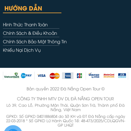
HƯỚNG DẪN
Hình Thức Thanh Toán
Chính Sách & Điều Khoản
Chính Sách Bảo Mật Thông Tin
Khiếu Nại Dịch Vụ
Bản quyền 2022 Đà Nẵng Open Tour ©
CÔNG TY TNHH MTV DV DL ĐÀ NẴNG OPEN TOUR
Lô 39, Cao Lỗ, Phường Mân Thái, Quận Sơn Trà, Thành phố Đà
Nẵng, Việt Nam
GPKD: Số GPKD 0401886804 do Sở KH và ĐT Đà Nẵng cấp ngày
22-03-2018 * Số GPKD Lữ Hành Quốc Tế: 48-473/2025/CDLQGVN-
GP LHQT