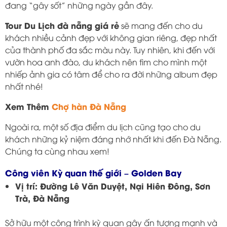
đang “gây sốt” những ngày gần đây.
Tour Du Lịch đà nẵng giá rẻ
sẽ mang đến cho du
khách nhiều cảnh đẹp với không gian riêng, đẹp nhất
của thành phố đa sắc màu này. Tuy nhiên, khi đến với
vườn hoa anh đào, du khách nên tìm cho mình một
nhiếp ảnh gia có tâm để cho ra đời những album đẹp
nhất nhé!
Xem Thêm
Chợ hàn Đà Nẵng
Ngoài ra, một số địa điểm du lịch cũng tạo cho du
khách những kỷ niệm đáng nhớ nhất khi đến Đà Nẵng.
Chúng ta cùng nhau xem!
Công viên Kỳ quan thế giới – Golden Bay
Vị trí: Đường Lê Văn Duyệt, Nại Hiên Đông, Sơn
Trà, Đà Nẵng
Sở hữu một công trình kỳ quan gây ấn tượng mạnh và