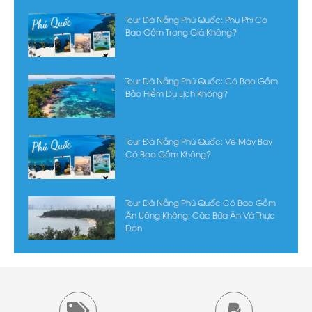
Tour Đà Nẵng Phú Quốc: Phụ Phí Có
Bao Gồm Trong Giá Không?
Tour Đà Nẵng Phú Quốc: Có Bao Gồm
Bảo Hiểm Du Lịch Không?
Tour Đà Nẵng Phú Quốc: Vé Máy Bay
Có Bao Gồm Không?
Tour Đà Nẵng Phú Quốc Có Bao Gồm
Ăn Uống Không: Các Bữa Ăn Và Thực
Đơn