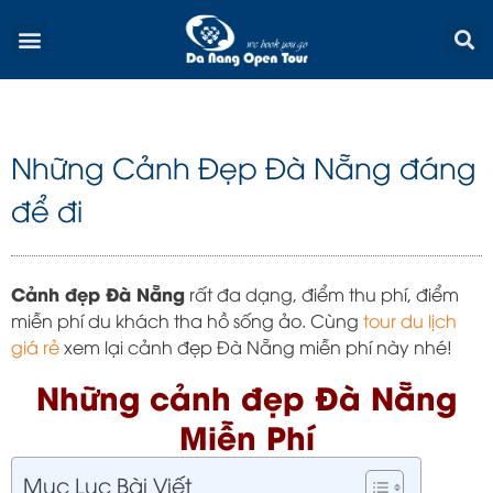
Skip
Menu
to
content
Những Cảnh Đẹp Đà Nẵng đáng
để đi
Cảnh đẹp Đà Nẵng
rất đa dạng, điểm thu phí, điểm
miễn phí du khách tha hồ sống ảo. Cùng
tour du lịch
giá rẻ
xem lại cảnh đẹp Đà Nẵng miễn phí này nhé!
Những cảnh đẹp Đà Nẵng
Miễn Phí
Mục Lục Bài Viết