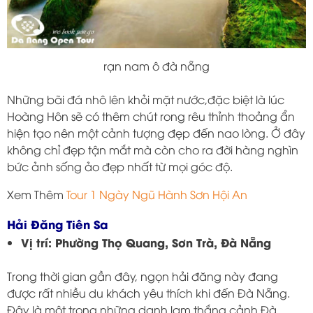
rạn nam ô đà nẵng
Những bãi đá nhô lên khỏi mặt nước,đặc biệt là lúc
Hoàng Hôn sẽ có thêm chút rong rêu thỉnh thoảng ẩn
hiện tạo nên một cảnh tượng đẹp đến nao lòng. Ở đây
không chỉ đẹp tận mắt mà còn cho ra đời hàng nghìn
bức ảnh sống ảo đẹp nhất từ ​​mọi góc độ.
Xem Thêm
Tour 1 Ngày Ngũ Hành Sơn Hội An
Hải Đăng Tiên Sa
Vị trí: Phường Thọ Quang, Sơn Trà, Đà Nẵng
Trong thời gian gần đây, ngọn hải đăng này đang
được rất nhiều du khách yêu thích khi đến Đà Nẵng.
Đây là một trong những danh lam thắng cảnh Đà