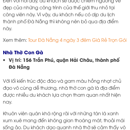
Đến với nơi đây, du khách sẽ được chiêm ngưỡng vẻ
đẹp của những công trình của thế giới thu nhỏ tại
công viên này. Vì vậy, du khách nếu có dịp du lịch
thành phố Đà Nẵng thì không nên bỏ qua địa điểm
này.
Xem thêm:
Tour Đà Nẵng 4 ngày 3 đêm Giá Rẻ Trọn Gói
Nhà Thờ Con Gà
Vị trí: 156 Trần Phú, quận Hải Châu, thành phố
Đà Nẵng
Với lối kiến ​​trúc độc đáo và gam màu hồng nhạt chủ
đạo vô cùng dễ thương, nhà thờ con gà là địa điểm
được nhiều du khách lựa chọn tham quan nhất hiện
nay.
Khuôn viên quán khá rộng rãi với những tán lá xanh
xum xuê mang đến không gian thoáng mát, thoải mái
sống ảo. Du khách dạo quanh nhà thờ sẽ cảm thấy vô