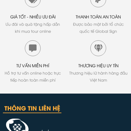
GIÁ TỐT - NHIỀU ƯU ĐÃI
THANH TOÁN AN TOÀN
Ưu đãi và quà tặng hấp dẫn
Được bảo mật bởi tổ chức
khi mua tour online
quốc tế Global Sign
TƯ VẤN MIỄN PHÍ
THƯƠNG HIỆU UY TÍN
Hỗ trợ tư vấn online hoặc trực
Thương hiệu lữ hành hàng đầu
tiếp hoàn toàn miễn phí
Việt Nam
THÔNG TIN LIÊN HỆ