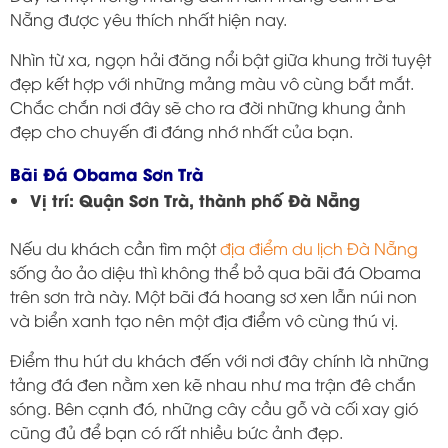
Nẵng được yêu thích nhất hiện nay.
Nhìn từ xa, ngọn hải đăng nổi bật giữa khung trời tuyệt
đẹp kết hợp với những mảng màu vô cùng bắt mắt.
Chắc chắn nơi đây sẽ cho ra đời những khung ảnh
đẹp cho chuyến đi đáng nhớ nhất của bạn.
Bãi Đá Obama Sơn Trà
Vị trí: Quận Sơn Trà, thành phố Đà Nẵng
Nếu du khách cần tìm một
địa điểm du lịch Đà Nẵng
sống ảo ảo diệu thì không thể bỏ qua bãi đá Obama
trên sơn trà này. Một bãi đá hoang sơ xen lẫn núi non
và biển xanh tạo nên một địa điểm vô cùng thú vị.
Điểm thu hút du khách đến với nơi đây chính là những
tảng đá đen nằm xen kẽ nhau như ma trận đê chắn
sóng. Bên cạnh đó, những cây cầu gỗ và cối xay gió
cũng đủ để bạn có rất nhiều bức ảnh đẹp.