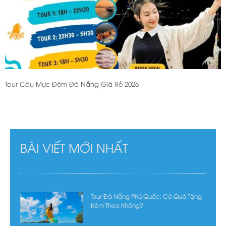
Tour Câu Mực Đêm Đà Nẵng Giá Rẻ 2026
BÀI VIẾT MỚI NHẤT
Tour Đà Nẵng Phú Quốc: Có Quà Tặng
Kèm Theo Không?