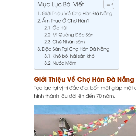
Mục Lục Bài Viết
Giới Thiệu Về Chợ Hàn Đà Nẵng
Ẩm Thực Ở Chợ Hàn?
Ốc Hút
Mì Quảng Đặc Sản
Chè Nhân sâm
Đặc Sản Tại Chợ Hàn Đà Nẵng
Khô bò, hải sản khô
Nước Mắm
Giới Thiệu Về Chợ Hàn Đà Nẵng
Tọa lạc tại vị trí đắc địa, bốn mặt giáp mặ
hình thành lâu đời lên đến 70 năm.