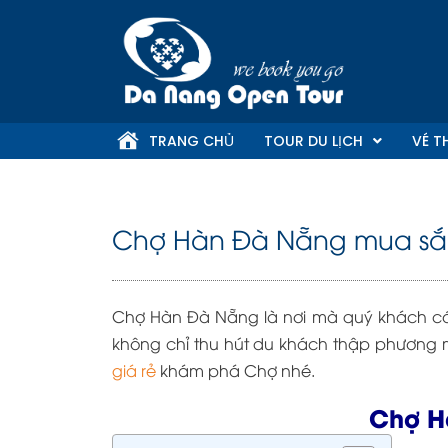
Skip
to
content
TRANG CHỦ
TOUR DU LỊCH
VÉ T
Chợ Hàn Đà Nẵng mua sắm
Chợ Hàn Đà Nẵng là nơi mà quý khách có
không chỉ thu hút du khách thập phương 
giá rẻ
khám phá Chợ nhé.
Chợ H