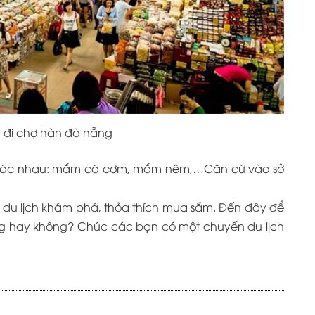
m đi chợ hàn đà nẵng
 khác nhau: mắm cá cơm, mắm nêm,…Căn cứ vào sở
 du lịch khám phá, thỏa thích mua sắm. Đến đây để
úng hay không? Chúc các bạn có một chuyến du lịch