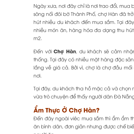
Ngày xưa, nơi đây chỉ là nơi trao đổi, mua
sông nối đôi bờ Thành Phố, chợ Hàn đã t
hút nhiều du khách đến mua sắm. Tại đây
nhiều món ăn, hàng hóa đa dạng thu hút 
m2.
Chợ Hàn
Đến với
, du khách sẽ cảm nhận
thống. Tại đây có nhiều mặt hàng đặc sả
lắng về giá cả. Bởi vì, chợ là chợ đầu mố
nơi.
Tại đây, du khách tha hồ mặc cả và chọn
vừa trò chuyện để thấy người dân Đà Nẵng
Ẩm Thực Ở Chợ Hàn?
Đến đây ngoài viêc mua sắm thì ẩm ẩm t
ăn bình dân, đơn giản nhưng được chế biế