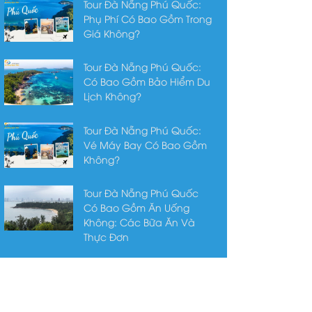
Tour Đà Nẵng Phú Quốc:
Phụ Phí Có Bao Gồm Trong
Giá Không?
Tour Đà Nẵng Phú Quốc:
Có Bao Gồm Bảo Hiểm Du
Lịch Không?
Tour Đà Nẵng Phú Quốc:
Vé Máy Bay Có Bao Gồm
Không?
Tour Đà Nẵng Phú Quốc
Có Bao Gồm Ăn Uống
Không: Các Bữa Ăn Và
Thực Đơn