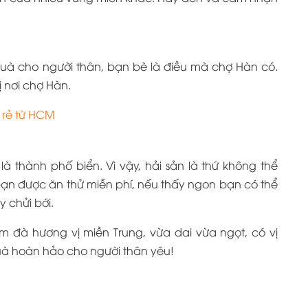
à cho người thân, bạn bè là điều mà chợ Hàn có.
 nơi chợ Hàn.
 rẻ từ HCM
 thành phố biển. Vì vậy, hải sản là thứ không thể
à bạn được ăn thử miễn phí, nếu thấy ngon bạn có thể
 chửi bới.
đà hương vị miền Trung, vừa dai vừa ngọt, có vị
à hoàn hảo cho người thân yêu!