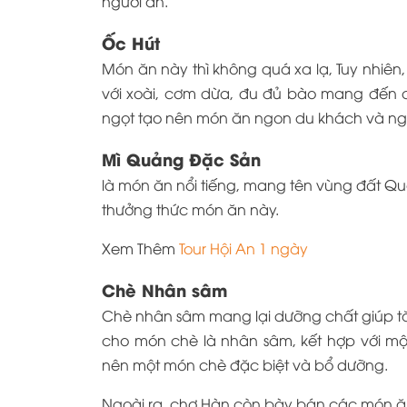
người ăn.
Ốc Hút
Món ăn này thì không quá xa lạ, Tuy nhiê
với xoài, cơm dừa, đu đủ bào mang đến 
ngọt tạo nên món ăn ngon du khách và ng
Mì Quảng Đặc Sản
là món ăn nổi tiếng, mang tên vùng đất Q
thưởng thức món ăn này.
Xem Thêm
Tour Hội An 1 ngày
Chè Nhân sâm
Chè nhân sâm mang lại dưỡng chất giúp tăn
cho món chè là nhân sâm, kết hợp với một 
nên một món chè đặc biệt và bổ dưỡng.
Ngoài ra, chợ Hàn còn bày bán các món ă