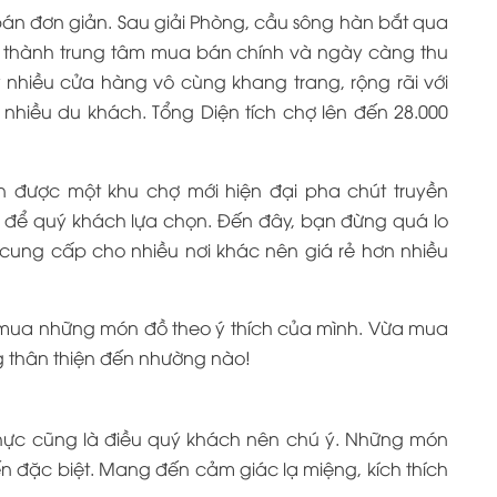
 bán đơn giản. Sau giải Phòng, cầu sông hàn bắt qua
rở thành trung tâm mua bán chính và ngày càng thu
 nhiều cửa hàng vô cùng khang trang, rộng rãi với
nhiều du khách. Tổng Diện tích chợ lên đến 28.000
 được một khu chợ mới hiện đại pha chút truyền
n để quý khách lựa chọn. Đến đây, bạn đừng quá lo
i cung cấp cho nhiều nơi khác nên giá rẻ hơn nhiều
 mua những món đồ theo ý thích của mình. Vừa mua
 thân thiện đến nhường nào!
hực cũng là điều quý khách nên chú ý. Những món
n đặc biệt. Mang đến cảm giác lạ miệng, kích thích