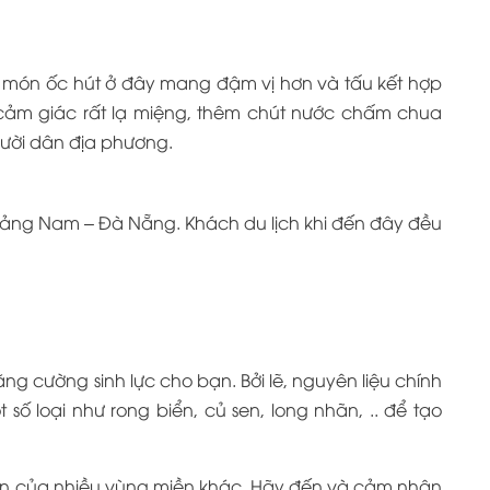
n, món ốc hút ở đây mang đậm vị hơn và tấu kết hợp
cảm giác rất lạ miệng, thêm chút nước chấm chua
ười dân địa phương.
uảng Nam – Đà Nẵng. Khách du lịch khi đến đây đều
g cường sinh lực cho bạn. Bởi lẽ, nguyên liệu chính
số loại như rong biển, củ sen, long nhãn, .. để tạo
n của nhiều vùng miền khác. Hãy đến và cảm nhận