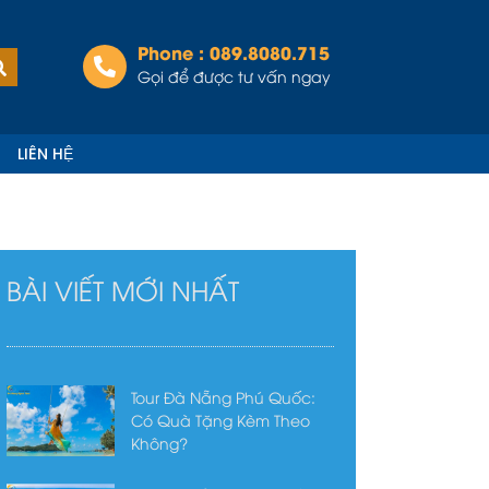
Phone : 089.8080.715
Tìm
kiếm
Gọi để được tư vấn ngay
LIÊN HỆ
BÀI VIẾT MỚI NHẤT
Tour Đà Nẵng Phú Quốc:
Có Quà Tặng Kèm Theo
Không?