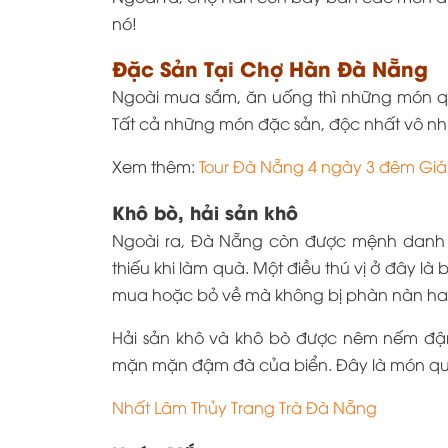
nó!
Đặc Sản Tại Chợ Hàn Đà Nẵng
Ngoài mua sắm, ăn uống thì những món qu
Tất cả những món đặc sản, độc nhất vô nhị
Xem thêm:
Tour Đà Nẵng 4 ngày 3 đêm Giá
Khô bò, hải sản khô
Ngoài ra, Đà Nẵng còn được mệnh danh là
thiếu khi làm quà. Một điều thú vị ở đây l
mua hoặc bỏ về mà không bị phàn nàn hay
Hải sản khô và khô bò được nêm nếm đậm 
mặn mặn đậm đà của biển. Đây là món qu
Nhất Lâm Thủy Trang Trà Đà Nẵng