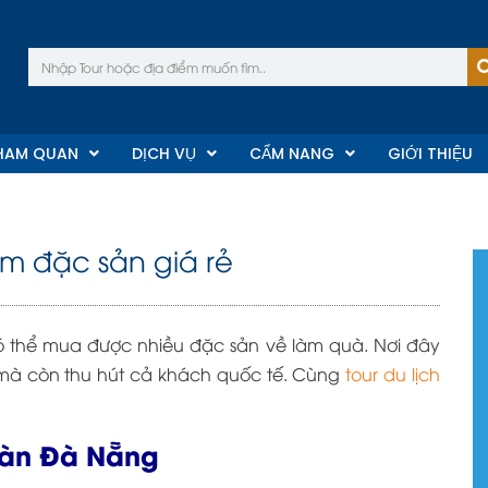
Tìm
kiếm
HAM QUAN
DỊCH VỤ
CẨM NANG
GIỚI THIỆU
 đặc sản giá rẻ
 thể mua được nhiều đặc sản về làm quà. Nơi đây
mà còn thu hút cả khách quốc tế. Cùng
tour du lịch
àn Đà Nẵng