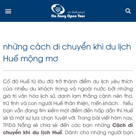
Skip
Menu
to
content
những cách di chuyển khi du lịch
Huế mộng mơ
Cố đô Huế từ lâu đã trở thành điểm du lịch yêu thích
của nhiều du khách trong và ngoài nước bởi những
giá trị văn hóa lịch sử, danh lam thắng cảnh nên thơ,
trữ tình và con người Huế thân thiện, mến khách. . Nếu
bạn vẫn đang tìm kiếm một điểm đến hấp dẫn thì Huế
sẽ là một sự lựa chọn tuyệt vời. Trong bài viết hôm nay,
Cách di
TP.Đà Nẵng sẽ chia sẻ đến các bạn những
chuyển khi du lịch Huế
. Dành cho những người bạn