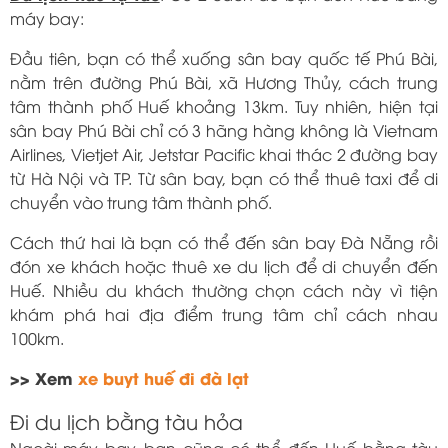
máy bay:
Đầu tiên, bạn có thể xuống sân bay quốc tế Phú Bài,
nằm trên đường Phú Bài, xã Hương Thủy, cách trung
tâm thành phố Huế khoảng 13km. Tuy nhiên, hiện tại
sân bay Phú Bài chỉ có 3 hãng hàng không là Vietnam
Airlines, Vietjet Air, Jetstar Pacific khai thác 2 đường bay
từ Hà Nội và TP. Từ sân bay, bạn có thể thuê taxi để di
chuyển vào trung tâm thành phố.
Cách thứ hai là bạn có thể đến sân bay Đà Nẵng rồi
đón xe khách hoặc thuê xe du lịch để di chuyển đến
Huế. Nhiều du khách thường chọn cách này vì tiện
khám phá hai địa điểm trung tâm chỉ cách nhau
100km.
>> Xem
xe buyt huế đi đà lạt
Đi du lịch bằng tàu hỏa