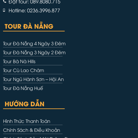
Đặt tour: 089.8080.715
Hotline: 0236.3996.877
TOUR ĐÀ NẴNG
Tour Đà Nẵng 4 Ngày 3 Đêm
Tour Đà Nẵng 3 Ngày 2 Đêm
Tour Bà Nà Hills
Tour Cù Lao Chàm
Tour Ngũ Hành Sơn – Hội An
Tour Đà Nẵng Huế
HƯỚNG DẪN
Hình Thức Thanh Toán
Chính Sách & Điều Khoản