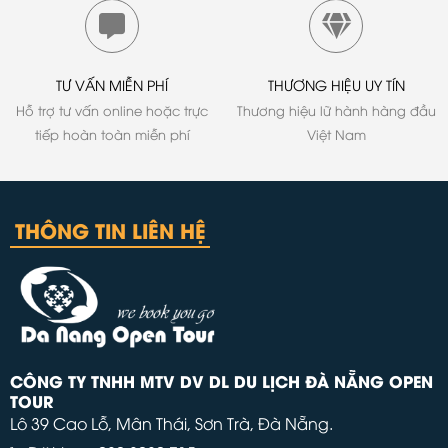
TƯ VẤN MIỄN PHÍ
THƯƠNG HIỆU UY TÍN
Hỗ trợ tư vấn online hoặc trực
Thương hiệu lữ hành hàng đầu
tiếp hoàn toàn miễn phí
Việt Nam
THÔNG TIN LIÊN HỆ
CÔNG TY TNHH MTV DV DL DU LỊCH ĐÀ NẴNG OPEN
TOUR
Lô 39 Cao Lỗ, Mân Thái, Sơn Trà, Đà Nẵng.