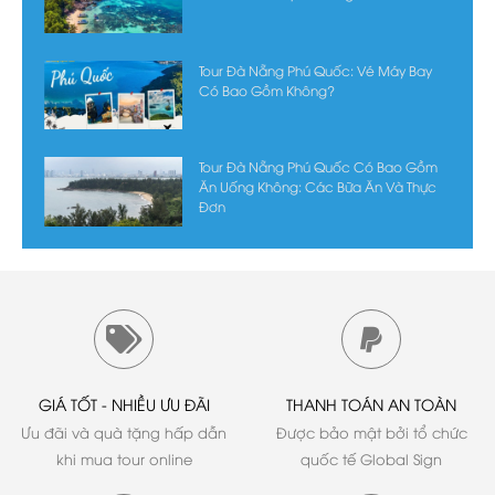
Tour Đà Nẵng Phú Quốc: Vé Máy Bay
Có Bao Gồm Không?
Tour Đà Nẵng Phú Quốc Có Bao Gồm
Ăn Uống Không: Các Bữa Ăn Và Thực
Đơn
GIÁ TỐT - NHIỀU ƯU ĐÃI
THANH TOÁN AN TOÀN
Ưu đãi và quà tặng hấp dẫn
Được bảo mật bởi tổ chức
khi mua tour online
quốc tế Global Sign