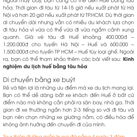
Ngoài máy bay, bạn cũng có thể đến Huế bằng tàu
hỏa. Thời gian đi tàu từ 14-15 giờ nếu xuất phát từ Hà
Nội và hơn 20 giờ nếu xuất phát từ TP.HCM. Dù thời gian
di chuyển dài nhưng vẫn có nhiều du khách lựa chọn
đi tàu hỏa vì vừa có thể vừa đi vừa ngắm cảnh xung
quanh. Giá vé tàu đi Huế khoảng 400.000đ –
1.200.000đ cho tuyến Hà Nội – Huế và 600.000 –
1.500.000đ cho tuyến TP HCM – Huế tùy loại ghế. Ngoài
Kinh
ra, bạn có thể tham khảo thêm các bài viết sau:
nghiệm du lịch huế bằng tàu hỏa
Di chuyển bằng xe buýt
Rẻ và tiện lợi là những ưu điểm mà xe du lịch mang lại.
Bạn có thể dễ dàng bắt xe khách đến Huế ở bất cứ
điểm nào mà không cần phải ra sân bay, nhà ga. Thời
gian đi xe thường ngắn hơn 2-3 tiếng so với đi tàu và
bạn nên chọn những xe giường nằm, có điều hòa để
không ảnh hưởng đến chuyến đi của mình.
Tour thiên đường miền trung đà nẵng 4 ngày 3 đêm