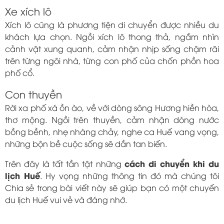
Xe xích lô
Xích lô cũng là phương tiện di chuyển được nhiều du
khách lựa chọn. Ngồi xích lô thong thả, ngắm nhìn
cảnh vật xung quanh, cảm nhận nhịp sống chậm rãi
trên từng ngôi nhà, từng con phố của chốn phồn hoa
phố cổ.
Con thuyền
Rời xa phố xá ồn ào, về với dòng sông Hương hiền hòa,
thơ mộng. Ngồi trên thuyền, cảm nhận dòng nước
bồng bềnh, nhẹ nhàng chảy, nghe ca Huế vang vọng,
những bộn bề cuộc sống sẽ dần tan biến.
cách di chuyển khi du
Trên đây là tất tần tật những
lịch Huế
. Hy vọng những thông tin đó mà chúng tôi
Chia sẻ trong bài viết này sẽ giúp bạn có một chuyến
du lịch Huế vui vẻ và đáng nhớ.