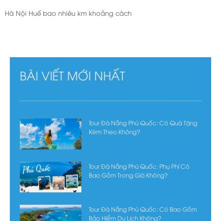
Hà Nội Huế bao nhiêu km khoảng cách
BÀI VIẾT MỚI NHẤT
Tour Đà Nẵng Phú Quốc: Có Quà Tặng
Kèm Theo Không?
Tour Đà Nẵng Phú Quốc: Phụ Phí Có
Bao Gồm Trong Giá Không?
Tour Đà Nẵng Phú Quốc: Có Bao Gồm
Bảo Hiểm Du Lịch Không?