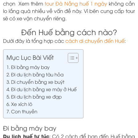
chọn Xem thêm
tour Đà Nẵng huế 1 ngày
không cần
lo lắng quá nhiều về vấn đề này. Vì bên cung cấp tour
sẽ có xe vận chuyển riêng.
Đến Huế bằng cách nào?
Dưới đây là tổng hợp các
cách di chuyển đến Huế
:
Mục Lục Bài Viết
Đi bằng máy bay
Đi du lịch bằng tàu hỏa
Di chuyển bằng xe buýt
Đi du lịch bằng xe máy ở Huế
Đi du lịch bằng xe đạp
Xe xích lô
Con thuyền
Đi bằng máy bay
Du lịch huế tự túc
: Có 2 cách để bạn đến Huế bằng