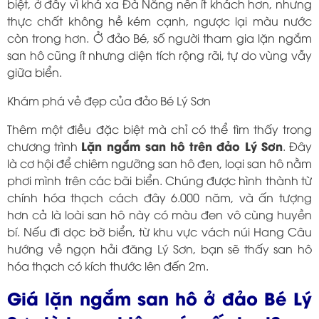
biệt, ở đây vì khá xa Đà Nẵng nên ít khách hơn, nhưng
thực chất không hề kém cạnh, ngược lại màu nước
còn trong hơn. Ở đảo Bé, số người tham gia lặn ngắm
san hô cũng ít nhưng diện tích rộng rãi, tự do vùng vẫy
giữa biển.
Khám phá vẻ đẹp của đảo Bé Lý Sơn
Thêm một điều đặc biệt mà chỉ có thể tìm thấy trong
Lặn ngắm san hô trên đảo Lý Sơn
chương trình
. Đây
là cơ hội để chiêm ngưỡng san hô đen, loại san hô nằm
phơi mình trên các bãi biển. Chúng được hình thành từ
chính hóa thạch cách đây 6.000 năm, và ấn tượng
hơn cả là loài san hô này có màu đen vô cùng huyền
bí. Nếu đi dọc bờ biển, từ khu vực vách núi Hang Câu
hướng về ngọn hải đăng Lý Sơn, bạn sẽ thấy san hô
hóa thạch có kích thước lên đến 2m.
Giá lặn ngắm san hô ở đảo Bé Lý