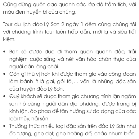
Cũng đừng quên dạo quanh các lớp đá trầm tích, với
màu đen huyền bí của chúng.
Tour du lịch đảo Lý Sơn 2 ngày 1 đêm cùng chúng tôi
với chương trình tour luôn hấp dẫn, mới lạ và siêu tiết
kiệm.
Bạn sẽ được đưa đi tham quan quanh đảo, trải
nghiệm cuộc sống và nét văn hóa chân thực của
người dân làng chài.
Còn gì thú vị hơn khi được tham gia vào công đoạn
làm bánh ít lá gai, gỏi tỏi,… vốn là những đặc sản
của huyện đảo Lý Sơn.
Quý khách sẽ được tham gia chương trình lặn ngắm
san hô cùng người dân địa phương, được trang bị
kính lặn, áo phao để tận hưởng sự đa dạng của các
loài thủy, hải sản.
Thưởng thức nhiều loại đặc sản trên đảo Lý Sơn như
ốc tượng, ghẹ dẹt, ghẹ hoàng đế, cháo nhum biển,