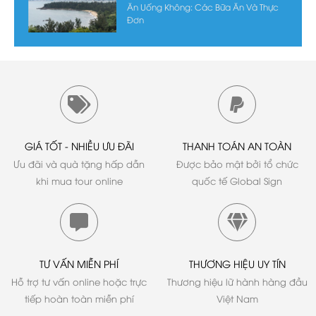
Ăn Uống Không: Các Bữa Ăn Và Thực
Đơn
GIÁ TỐT - NHIỀU ƯU ĐÃI
THANH TOÁN AN TOÀN
Ưu đãi và quà tặng hấp dẫn
Được bảo mật bởi tổ chức
khi mua tour online
quốc tế Global Sign
TƯ VẤN MIỄN PHÍ
THƯƠNG HIỆU UY TÍN
Hỗ trợ tư vấn online hoặc trực
Thương hiệu lữ hành hàng đầu
tiếp hoàn toàn miễn phí
Việt Nam