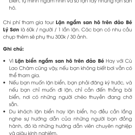
biển, tự mình ngắm nhìn và sờ tận tay những rạn san
hô.
Lặn ngắm san hô trên đảo Bé
Chi phí tham gia tour
Lý Sơn
là 60k / người / 1 lần lặn. Các bạn có nhu cầu
chụp thêm sẽ phụ thu 300k / 30 ảnh.
Ghi chú:
Lặn biển ngắm san hô trên đảo Bé
Vì
Hay với Cù
Lao Chàm cũng vậy, nếu bạn không biết bơi vẫn có
thể tham gia.
Nếu bạn muốn lặn biển, bạn phải đăng ký trước, và
nếu bạn chỉ muốn đi lặn, chỉ cần đến thẳng bãi
biển, nơi có những người chèo thuyền đang chờ
sẵn.
Du khách lặn biển hay lặn biển, họ đều cần lắng
nghe sự hướng dẫn của những người bạn đồng
hành, đó là những hướng dẫn viên chuyên nghiệp
và giàu kinh nghiệm.