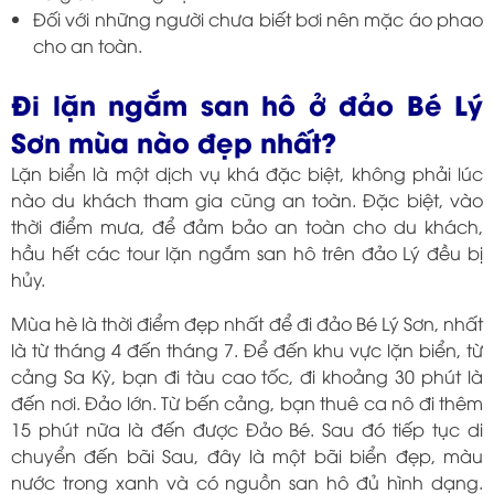
Đối với những người chưa biết bơi nên mặc áo phao
cho an toàn.
Đi lặn ngắm san hô ở đảo Bé Lý
Sơn mùa nào đẹp nhất?
Lặn biển là một dịch vụ khá đặc biệt, không phải lúc
nào du khách tham gia cũng an toàn. Đặc biệt, vào
thời điểm mưa, để đảm bảo an toàn cho du khách,
hầu hết các tour lặn ngắm san hô trên đảo Lý đều bị
hủy.
Mùa hè là thời điểm đẹp nhất để đi đảo Bé Lý Sơn, nhất
là từ tháng 4 đến tháng 7. Để đến khu vực lặn biển, từ
cảng Sa Kỳ, bạn đi tàu cao tốc, đi khoảng 30 phút là
đến nơi. Đảo lớn. Từ bến cảng, bạn thuê ca nô đi thêm
15 phút nữa là đến được Đảo Bé. Sau đó tiếp tục di
chuyển đến bãi Sau, đây là một bãi biển đẹp, màu
nước trong xanh và có nguồn san hô đủ hình dạng.