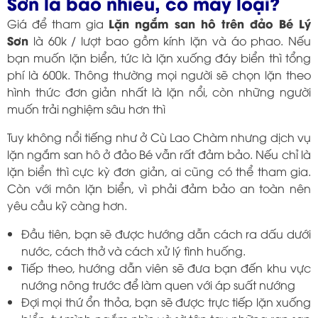
Sơn là bao nhiêu, có mấy loại?
Lặn ngắm san hô trên đảo Bé Lý
Giá để tham gia
Sơn
là 60k / lượt bao gồm kính lặn và áo phao. Nếu
bạn muốn lặn biển, tức là lặn xuống đáy biển thì tổng
phí là 600k. Thông thường mọi người sẽ chọn lặn theo
hình thức đơn giản nhất là lặn nổi, còn những người
muốn trải nghiệm sâu hơn thì
Tuy không nổi tiếng như ở Cù Lao Chàm nhưng dịch vụ
lặn ngắm san hô ở đảo Bé vẫn rất đảm bảo. Nếu chỉ là
lặn biển thì cực kỳ đơn giản, ai cũng có thể tham gia.
Còn với môn lặn biển, vì phải đảm bảo an toàn nên
yêu cầu kỹ càng hơn.
Đầu tiên, bạn sẽ được hướng dẫn cách ra dấu dưới
nước, cách thở và cách xử lý tình huống.
Tiếp theo, hướng dẫn viên sẽ đưa bạn đến khu vực
nướng nông trước để làm quen với áp suất nướng
Đợi mọi thứ ổn thỏa, bạn sẽ được trực tiếp lặn xuống