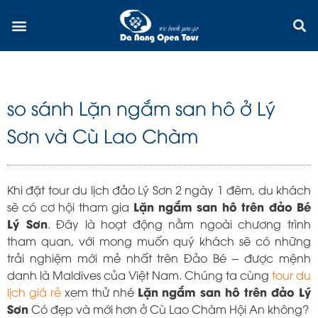
Skip
Menu
to
content
so sánh Lặn ngắm san hô ở Lý
Sơn và Cù Lao Chàm
Khi đặt tour du lịch đảo Lý Sơn 2 ngày 1 đêm, du khách
Lặn ngắm san hô trên đảo Bé
sẽ có cơ hội tham gia
Lý Sơn
. Đây là hoạt động nằm ngoài chương trình
tham quan, với mong muốn quý khách sẽ có những
trải nghiệm mới mẻ nhất trên Đảo Bé – được mệnh
danh là Maldives của Việt Nam. Chúng ta cùng
tour du
Lặn ngắm san hô trên đảo Lý
lịch giá rẻ
xem thử nhé
Sơn
Có đẹp và mới hơn ở Cù Lao Chàm Hội An không?