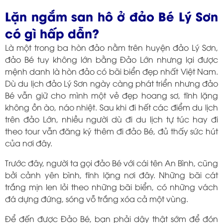
Lặn ngắm san hô ở đảo Bé Lý Sơn
có gì hấp dẫn?
Là một trong ba hòn đảo nằm trên huyện đảo Lý Sơn,
đảo Bé tuy không lớn bằng Đảo Lớn nhưng lại được
mệnh danh là hòn đảo có bãi biển đẹp nhất Việt Nam.
Dù du lịch đảo Lý Sơn ngày càng phát triển nhưng đảo
Bé vẫn giữ cho mình một vẻ đẹp hoang sơ, tĩnh lặng
không ồn ào, náo nhiệt. Sau khi đi hết các điểm du lịch
trên đảo Lớn, nhiều người dù đi du lịch tự túc hay đi
theo tour vẫn đăng ký thêm đi đảo Bé, đủ thấy sức hút
của nơi đây.
Trước đây, người ta gọi đảo Bé với cái tên An Bình, cũng
bởi cảnh yên bình, tĩnh lặng nơi đây. Những bãi cát
trắng mịn len lỏi theo những bãi biển, có những vách
đá dựng đứng, sóng vỗ trắng xóa cả một vùng.
Để đến được Đảo Bé, bạn phải dậy thật sớm để đón