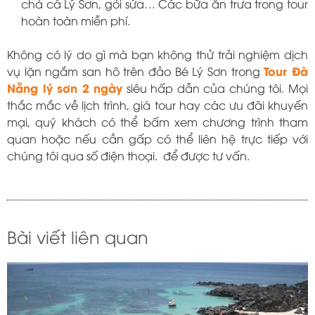
chả cá Lý Sơn, gỏi sứa… Các bữa ăn trưa trong tour
hoàn toàn miễn phí.
Không có lý do gì mà bạn không thử trải nghiệm dịch
Tour Đà
vụ lặn ngắm san hô trên đảo Bé Lý Sơn trong
Nẵng lý sơn 2 ngày
siêu hấp dẫn của chúng tôi. Mọi
thắc mắc về lịch trình, giá tour hay các ưu đãi khuyến
mại, quý khách có thể bấm xem chương trình tham
quan hoặc nếu cần gấp có thể liên hệ trực tiếp với
chúng tôi qua số điện thoại. để được tư vấn.
Bài viết liên quan