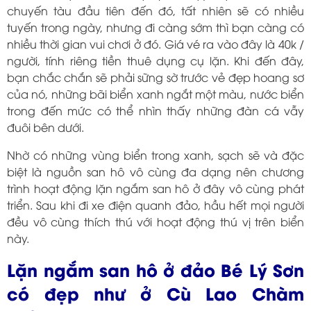
chuyến tàu đầu tiên đến đó, tất nhiên sẽ có nhiều
tuyến trong ngày, nhưng đi càng sớm thì bạn càng có
nhiều thời gian vui chơi ở đó. Giá vé ra vào đây là 40k /
người, tính riêng tiền thuê dụng cụ lặn. Khi đến đây,
bạn chắc chắn sẽ phải sững sờ trước vẻ đẹp hoang sơ
của nó, những bãi biển xanh ngắt một màu, nước biển
trong đến mức có thể nhìn thấy những đàn cá vẫy
đuôi bên dưới.
Nhờ có những vùng biển trong xanh, sạch sẽ và đặc
biệt là nguồn san hô vô cùng đa dạng nên chương
trình hoạt động lặn ngắm san hô ở đây vô cùng phát
triển. Sau khi đi xe điện quanh đảo, hầu hết mọi người
đều vô cùng thích thú với hoạt động thú vị trên biển
này.
Lặn ngắm san hô ở đảo Bé Lý Sơn
có đẹp như ở Cù Lao Chàm