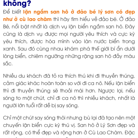
không?
lặn ngắm san hô ở đảo bé lý sơn có đẹp
Để biết
như ở cù lao chàm
thì hãy tìm hiểu về đảo bé. Ở đảo
Bé, nổi bật nhất là dịch vụ lặn biển ngắm san hô. Đây
cũng là dịch vụ được mọi người yêu thích và cực kỳ
yêu thích, được hòa mình vào làn nước biển trong
xanh. Sau đó cùng nhau khám phá thế giới bí ẩn dưới
lòng biển, chiêm ngưỡng những rặng san hô đầy màu
sắc.
Nhiều du khách đã tỏ ra thích thú khi đi thuyền thúng,
cảm giác khác hoàn toàn so với đi ca nô. Nếu lặn biển
thì đi thuyền thúng sẽ thoải mái hơn. Ngược lại, nếu
sóng to một chút, chỉ đi ca nô thì nhiều khách, nhất là
người lớn tuổi rất dễ bị say sóng.
Chỉ một chút say sóng thôi nhưng bù lại đã tạo nên một
chuyến lặn biển cực kỳ thú vị. San hô ở Lý Sơn đẹp và
rất rộng, có thể đẹp và rộng hơn ở Cù Lao Chàm. Đặc