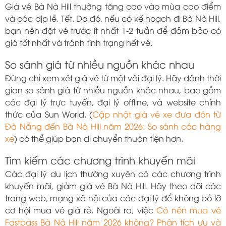
Giá vé Bà Nà Hill thường tăng cao vào mùa cao điểm
và các dịp lễ, Tết. Do đó, nếu có kế hoạch đi Bà Nà Hill,
bạn nên đặt vé trước ít nhất 1-2 tuần để đảm bảo có
giá tốt nhất và tránh tình trạng hết vé.
So sánh giá từ nhiều nguồn khác nhau
Đừng chỉ xem xét giá vé từ một vài đại lý. Hãy dành thời
gian so sánh giá từ nhiều nguồn khác nhau, bao gồm
các đại lý trực tuyến, đại lý offline, và website chính
thức của Sun World. (
Cập nhật giá vé xe đưa đón từ
Đà Nẵng đến Bà Nà Hill năm 2026: So sánh các hãng
xe
) có thể giúp bạn di chuyển thuận tiện hơn.
Tìm kiếm các chương trình khuyến mãi
Các đại lý du lịch thường xuyên có các chương trình
khuyến mãi, giảm giá vé Bà Nà Hill. Hãy theo dõi các
trang web, mạng xã hội của các đại lý để không bỏ lỡ
cơ hội mua vé giá rẻ. Ngoài ra, việc
Có nên mua vé
Fastpass Bà Nà Hill năm 2026 không? Phân tích ưu và