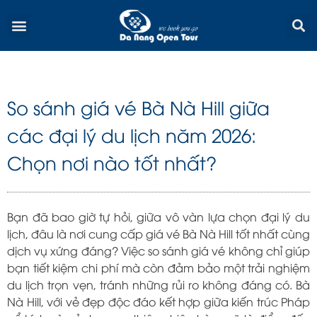
Skip
Menu
to
content
So sánh giá vé Bà Nà Hill giữa
các đại lý du lịch năm 2026:
Chọn nơi nào tốt nhất?
Bạn đã bao giờ tự hỏi, giữa vô vàn lựa chọn đại lý du
lịch, đâu là nơi cung cấp giá vé Bà Nà Hill tốt nhất cùng
dịch vụ xứng đáng? Việc so sánh giá vé không chỉ giúp
bạn tiết kiệm chi phí mà còn đảm bảo một trải nghiệm
du lịch trọn vẹn, tránh những rủi ro không đáng có. Bà
Nà Hill, với vẻ đẹp độc đáo kết hợp giữa kiến trúc Pháp