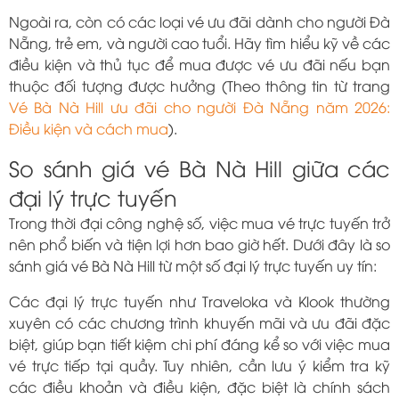
Ngoài ra, còn có các loại vé ưu đãi dành cho người Đà
Nẵng, trẻ em, và người cao tuổi. Hãy tìm hiểu kỹ về các
điều kiện và thủ tục để mua được vé ưu đãi nếu bạn
thuộc đối tượng được hưởng (Theo thông tin từ trang
Vé Bà Nà Hill ưu đãi cho người Đà Nẵng năm 2026:
Điều kiện và cách mua
).
So sánh giá vé Bà Nà Hill giữa các
đại lý trực tuyến
Trong thời đại công nghệ số, việc mua vé trực tuyến trở
nên phổ biến và tiện lợi hơn bao giờ hết. Dưới đây là so
sánh giá vé Bà Nà Hill từ một số đại lý trực tuyến uy tín:
Các đại lý trực tuyến như Traveloka và Klook thường
xuyên có các chương trình khuyến mãi và ưu đãi đặc
biệt, giúp bạn tiết kiệm chi phí đáng kể so với việc mua
vé trực tiếp tại quầy. Tuy nhiên, cần lưu ý kiểm tra kỹ
các điều khoản và điều kiện, đặc biệt là chính sách