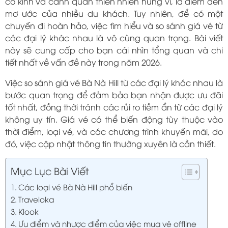
cổ kính và cảnh quan thiên nhiên hùng vĩ, là điểm đến
mơ ước của nhiều du khách. Tuy nhiên, để có một
chuyến đi hoàn hảo, việc tìm hiểu và so sánh giá vé từ
các đại lý khác nhau là vô cùng quan trọng. Bài viết
này sẽ cung cấp cho bạn cái nhìn tổng quan và chi
tiết nhất về vấn đề này trong năm 2026.
Việc so sánh giá vé Bà Nà Hill từ các đại lý khác nhau là
bước quan trọng để đảm bảo bạn nhận được ưu đãi
tốt nhất, đồng thời tránh các rủi ro tiềm ẩn từ các đại lý
không uy tín. Giá vé có thể biến động tùy thuộc vào
thời điểm, loại vé, và các chương trình khuyến mãi, do
đó, việc cập nhật thông tin thường xuyên là cần thiết.
Mục Lục Bài Viết
Các loại vé Bà Nà Hill phổ biến
Traveloka
Klook
Ưu điểm và nhược điểm của việc mua vé offline