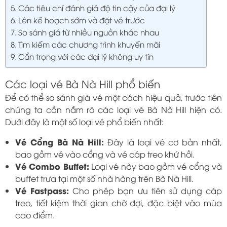
Các tiêu chí đánh giá độ tin cậy của đại lý
Lên kế hoạch sớm và đặt vé trước
So sánh giá từ nhiều nguồn khác nhau
Tìm kiếm các chương trình khuyến mãi
Cẩn trọng với các đại lý không uy tín
Các loại vé Bà Nà Hill phổ biến
Để có thể so sánh giá vé một cách hiệu quả, trước tiên
chúng ta cần nắm rõ các loại vé Bà Nà Hill hiện có.
Dưới đây là một số loại vé phổ biến nhất:
Vé Cổng Bà Nà Hill:
Đây là loại vé cơ bản nhất,
bao gồm vé vào cổng và vé cáp treo khứ hồi.
Vé Combo Buffet:
Loại vé này bao gồm vé cổng và
buffet trưa tại một số nhà hàng trên Bà Nà Hill.
Vé Fastpass:
Cho phép bạn ưu tiên sử dụng cáp
treo, tiết kiệm thời gian chờ đợi, đặc biệt vào mùa
cao điểm.