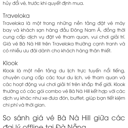
hủy đổi vé, trước khi quyết định mua.
Traveloka
Traveloka là một trong những nền tảng đặt vé máy
bay và khách sạn hàng đầu Đông Nam Á, đồng thời
cung cấp dịch vụ đặt vé tham quan, vui chơi giải trí.
Giá vé Bà Nà Hill trên Traveloka thường cạnh tranh và
có nhiều ưu đãi dành cho khách hàng thân thiết.
Klook
Klook là một nền tảng du lịch trực tuyến nổi tiếng,
chuyên cung cấp các tour du lịch, vé tham quan và
các hoạt động vui chơi giải trí trên khắp thế giới. Klook
thường có các gói combo vé Bà Nà Hill kết hợp với các
dịch vụ khác như xe đưa đón, buffet, giúp bạn tiết kiệm
chi phí và thời gian.
So sánh giá vé Bà Nà Hill giữa các
đại lý offline tại Đà Nẵng