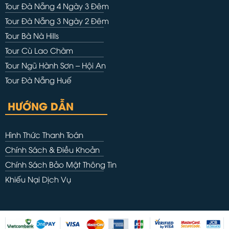
Tour Đà Nẵng 4 Ngày 3 Đêm
Tour Đà Nẵng 3 Ngày 2 Đêm
Tour Bà Nà Hills
Tour Cù Lao Chàm
Tour Ngũ Hành Sơn – Hội An
Tour Đà Nẵng Huế
HƯỚNG DẪN
Hình Thức Thanh Toán
Chính Sách & Điều Khoản
Chính Sách Bảo Mật Thông Tin
Khiếu Nại Dịch Vụ