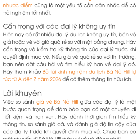
nhược điểm
cũng là một yếu tố cần cân nhắc để có
trải nghiệm tốt nhất.
Cẩn trọng với các đại lý không uy tín
Hiện nay có rất nhiều đại lý du lịch không uy tín, bán vé
giả hoặc vé với giá quá rẻ so với mặt bằng chung. Hãy
cẩn trọng và kiểm tra kỹ thông tin của đại lý trước khi
quyết định mua vé. Nếu giá vé quá rẻ so với thị trường,
bạn nên đặt câu hỏi và tìm hiểu kỹ hơn về đại lý đó.
Hãy tham khảo
Bỏ túi kinh nghiệm du lịch Bà Nà Hill tự
túc từ A đến Z năm 2026
để có thêm thông tin hữu ích.
Lời khuyên
Việc so sánh
giá vé Bà Nà Hill
giữa các đại lý là một
bước quan trọng để đảm bảo bạn có một chuyến đi
tiết kiệm và trọn vẹn. Hãy dành thời gian tìm hiểu kỹ
thông tin, so sánh giá cả, và đánh giá độ tin cậy của
các đại lý trước khi quyết định mua vé. Chúc bạn có
một chuyến đi Bà Nà Hill thật vui vẻ và đáng nhớ!