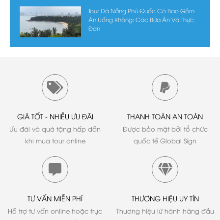
Tour Đà Nẵng Phú Quốc Có Bao Gồm
Ăn Uống Không: Các Bữa Ăn Và Thực
Đơn
GIÁ TỐT - NHIỀU ƯU ĐÃI
THANH TOÁN AN TOÀN
Ưu đãi và quà tặng hấp dẫn
Được bảo mật bởi tổ chức
khi mua tour online
quốc tế Global Sign
TƯ VẤN MIỄN PHÍ
THƯƠNG HIỆU UY TÍN
Hỗ trợ tư vấn online hoặc trực
Thương hiệu lữ hành hàng đầu