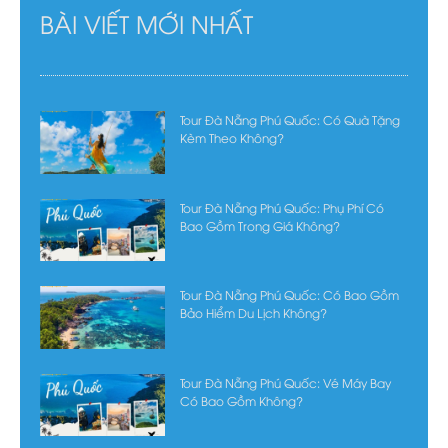
BÀI VIẾT MỚI NHẤT
Tour Đà Nẵng Phú Quốc: Có Quà Tặng
Kèm Theo Không?
Tour Đà Nẵng Phú Quốc: Phụ Phí Có
Bao Gồm Trong Giá Không?
Tour Đà Nẵng Phú Quốc: Có Bao Gồm
Bảo Hiểm Du Lịch Không?
Tour Đà Nẵng Phú Quốc: Vé Máy Bay
Có Bao Gồm Không?