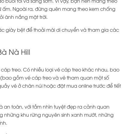
 vào buổi tối và sáng sớm. Vì vậy, bạn nên mang theo
ữ ấm. Ngoài ra, đừng quên mang theo kem chống
i ánh nắng mặt trời.
c giày bệt để thoải mái di chuyển và tham gia các
à Nà Hill
 cáp treo. Có nhiều loại vé cáp treo khác nhau, bao
 (bao gồm vé cáp treo và vé tham quan một số
quầy vé ở chân núi hoặc đặt mua online trước để tiết
 và an toàn, với tầm nhìn tuyệt đẹp ra cảnh quan
ng những khu rừng nguyên sinh xanh mướt, những
nh.