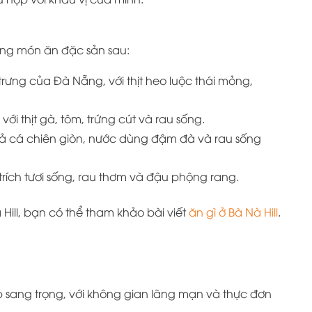
hững món ăn đặc sản sau:
ưng của Đà Nẵng, với thịt heo luộc thái mỏng,
ới thịt gà, tôm, trứng cút và rau sống.
ả cá chiên giòn, nước dùng đậm đà và rau sống
trích tươi sống, rau thơm và đậu phộng rang.
ill, bạn có thể tham khảo bài viết
ăn gì ở Bà Nà Hill
.
sang trọng, với không gian lãng mạn và thực đơn