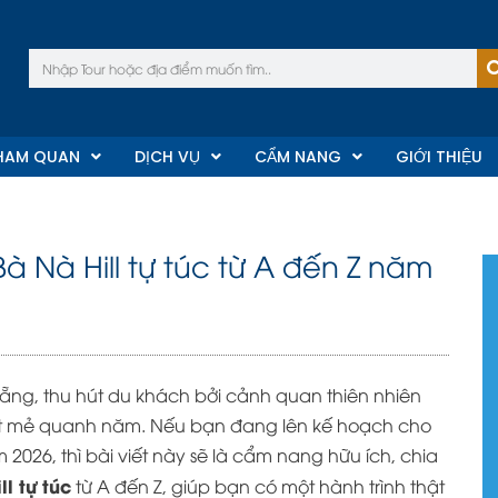
Tìm
kiếm
HAM QUAN
DỊCH VỤ
CẨM NANG
GIỚI THIỆU
Bà Nà Hill tự túc từ A đến Z năm
Nẵng, thu hút du khách bởi cảnh quan thiên nhiên
mát mẻ quanh năm. Nếu bạn đang lên kế hoạch cho
 2026, thì bài viết này sẽ là cẩm nang hữu ích, chia
l tự túc
từ A đến Z, giúp bạn có một hành trình thật