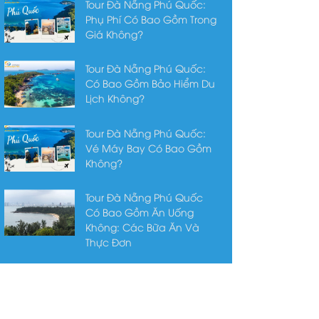
Tour Đà Nẵng Phú Quốc:
Phụ Phí Có Bao Gồm Trong
Giá Không?
Tour Đà Nẵng Phú Quốc:
Có Bao Gồm Bảo Hiểm Du
Lịch Không?
Tour Đà Nẵng Phú Quốc:
Vé Máy Bay Có Bao Gồm
Không?
Tour Đà Nẵng Phú Quốc
Có Bao Gồm Ăn Uống
Không: Các Bữa Ăn Và
Thực Đơn