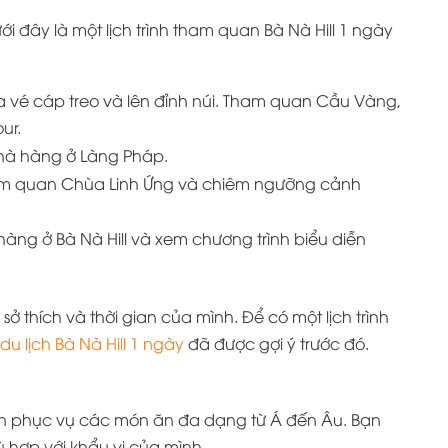
i đây là một lịch trình tham quan Bà Nà Hill 1 ngày
a vé cáp treo và lên đỉnh núi. Tham quan Cầu Vàng,
ur.
nhà hàng ở Làng Pháp.
tham quan Chùa Linh Ứng và chiêm ngưỡng cảnh
hàng ở Bà Nà Hill và xem chương trình biểu diễn
 sở thích và thời gian của mình. Để có một lịch trình
h du lịch Bà Nà Hill 1 ngày
đã được gợi ý trước đó.
 ăn phục vụ các món ăn đa dạng từ Á đến Âu. Bạn
 hợp với khẩu vị của mình.