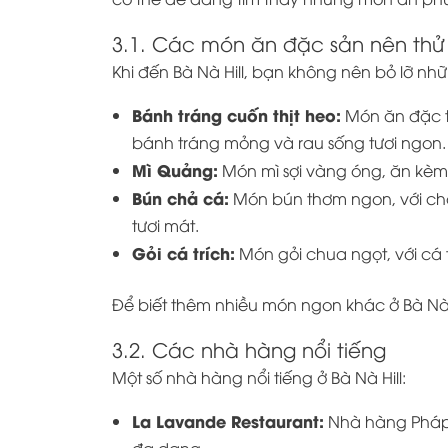
3.1. Các món ăn đặc sản nên thử
Khi đến Bà Nà Hill, bạn không nên bỏ lỡ n
Bánh tráng cuốn thịt heo:
Món ăn đặc tr
bánh tráng mỏng và rau sống tươi ngon.
Mì Quảng:
Món mì sợi vàng óng, ăn kèm v
Bún chả cá:
Món bún thơm ngon, với ch
tươi mát.
Gỏi cá trích:
Món gỏi chua ngọt, với cá 
Để biết thêm nhiều món ngon khác ở Bà Nà H
3.2. Các nhà hàng nổi tiếng
Một số nhà hàng nổi tiếng ở Bà Nà Hill:
La Lavande Restaurant:
Nhà hàng Pháp 
đa dạng.