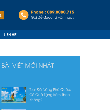
Phone : 089.8080.715
Tìm
kiếm
Gọi để được tư vấn ngay
LIÊN HỆ
BÀI VIẾT MỚI NHẤT
Tour Đà Nẵng Phú Quốc:
Có Quà Tặng Kèm Theo
Không?