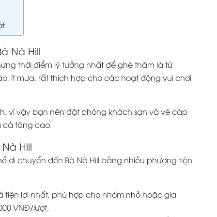
ật
à Nà Hill
ng thời điểm lý tưởng nhất để ghé thăm là từ
ráo, ít mưa, rất thích hợp cho các hoạt động vui chơi
ch, vì vậy bạn nên đặt phòng khách sạn và vé cáp
iá cả tăng cao.
Nà Hill
ể di chuyển đến Bà Nà Hill bằng nhiều phương tiện
 tiện lợi nhất, phù hợp cho nhóm nhỏ hoặc gia
.000 VNĐ/lượt.