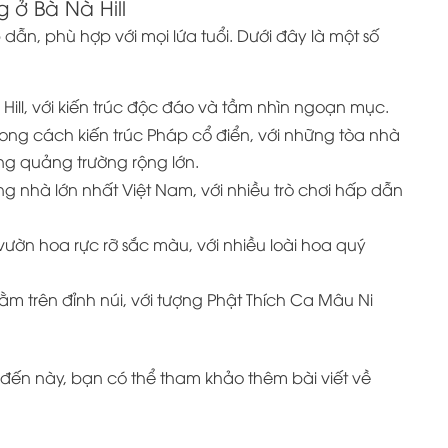
 ở Bà Nà Hill
dẫn, phù hợp với mọi lứa tuổi. Dưới đây là một số
Hill, với kiến trúc độc đáo và tầm nhìn ngoạn mục.
g cách kiến trúc Pháp cổ điển, với những tòa nhà
g quảng trường rộng lớn.
rong nhà lớn nhất Việt Nam, với nhiều trò chơi hấp dẫn
ườn hoa rực rỡ sắc màu, với nhiều loài hoa quý
m trên đỉnh núi, với tượng Phật Thích Ca Mâu Ni
đến này, bạn có thể tham khảo thêm bài viết về