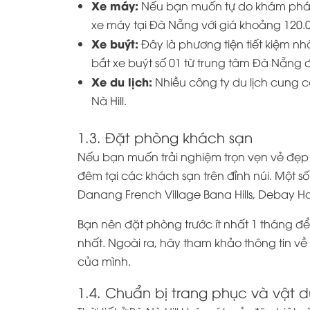
Xe máy:
Nếu bạn muốn tự do khám phá, x
xe máy tại Đà Nẵng với giá khoảng 120.
Xe buýt:
Đây là phương tiện tiết kiệm nhấ
bắt xe buýt số 01 từ trung tâm Đà Nẵng đ
Xe du lịch:
Nhiều công ty du lịch cung c
Nà Hill.
1.3. Đặt phòng khách sạn
Nếu bạn muốn trải nghiệm trọn vẹn vẻ đẹp c
đêm tại các khách sạn trên đỉnh núi. Một s
Danang French Village Bana Hills, Debay Hot
Bạn nên đặt phòng trước ít nhất 1 tháng đ
nhất. Ngoài ra, hãy tham khảo thông tin về *
của mình.
1.4. Chuẩn bị trang phục và vật 