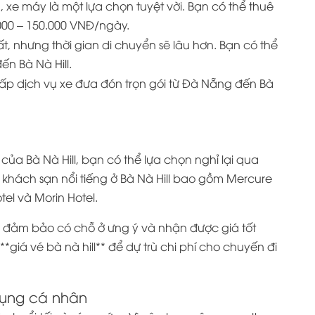
e máy là một lựa chọn tuyệt vời. Bạn có thể thuê
000 – 150.000 VNĐ/ngày.
t, nhưng thời gian di chuyển sẽ lâu hơn. Bạn có thể
ến Bà Nà Hill.
ấp dịch vụ xe đưa đón trọn gói từ Đà Nẵng đến Bà
ủa Bà Nà Hill, bạn có thể lựa chọn nghỉ lại qua
ố khách sạn nổi tiếng ở Bà Nà Hill bao gồm Mercure
el và Morin Hotel.
ể đảm bảo có chỗ ở ưng ý và nhận được giá tốt
*giá vé bà nà hill** để dự trù chi phí cho chuyến đi
dụng cá nhân