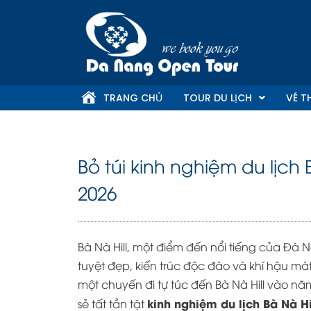
Skip
to
content
TRANG CHỦ
TOUR DU LỊCH
VÉ T
Bỏ túi kinh nghiệm du lịch 
2026
Bà Nà Hill, một điểm đến nổi tiếng của Đà 
tuyệt đẹp, kiến trúc độc đáo và khí hậu 
một chuyến đi tự túc đến Bà Nà Hill vào năm
kinh nghiệm du lịch Bà Nà Hil
sẻ tất tần tật