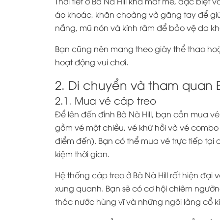
Thời tiết ở Bà Nà Hill khá mát mẻ, đặc biệt
áo khoác, khăn choàng và găng tay để gi
nắng, mũ nón và kính râm để bảo vệ da khỏ
Bạn cũng nên mang theo giày thể thao hoặ
hoạt động vui chơi.
2. Di chuyển và tham quan B
2.1. Mua vé cáp treo
Để lên đến đỉnh Bà Nà Hill, bạn cần mua vé
gồm vé một chiều, vé khứ hồi và vé combo
điểm đến). Bạn có thể mua vé trực tiếp tại 
kiệm thời gian.
Hệ thống cáp treo ở Bà Nà Hill rất hiện đại
xung quanh. Bạn sẽ có cơ hội chiêm ngưỡ
thác nước hùng vĩ và những ngôi làng cổ kí