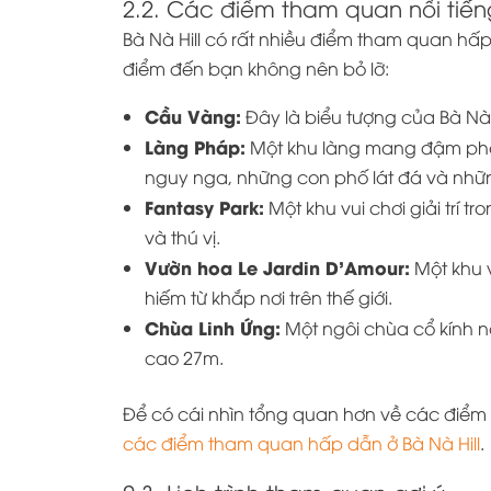
2.2. Các điểm tham quan nổi tiếng
Bà Nà Hill có rất nhiều điểm tham quan hấp 
điểm đến bạn không nên bỏ lỡ:
Cầu Vàng:
Đây là biểu tượng của Bà Nà 
Làng Pháp:
Một khu làng mang đậm phon
nguy nga, những con phố lát đá và nhữn
Fantasy Park:
Một khu vui chơi giải trí t
và thú vị.
Vườn hoa Le Jardin D’Amour:
Một khu v
hiếm từ khắp nơi trên thế giới.
Chùa Linh Ứng:
Một ngôi chùa cổ kính nằ
cao 27m.
Để có cái nhìn tổng quan hơn về các điểm 
các điểm tham quan hấp dẫn ở Bà Nà Hill
.