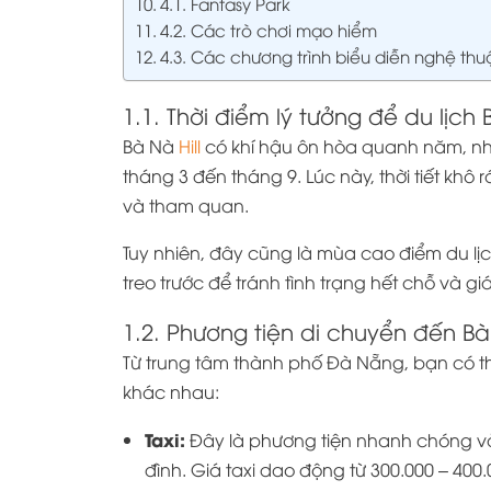
4.1. Fantasy Park
4.2. Các trò chơi mạo hiểm
4.3. Các chương trình biểu diễn nghệ thu
1.1. Thời điểm lý tưởng để du lịch B
Bà Nà
Hill
có khí hậu ôn hòa quanh năm, như
tháng 3 đến tháng 9. Lúc này, thời tiết khô 
và tham quan.
Tuy nhiên, đây cũng là mùa cao điểm du lị
treo trước để tránh tình trạng hết chỗ và g
1.2. Phương tiện di chuyển đến Bà 
Từ trung tâm thành phố Đà Nẵng, bạn có th
khác nhau:
Taxi:
Đây là phương tiện nhanh chóng và
đình. Giá taxi dao động từ 300.000 – 400