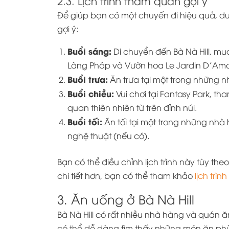
2.3. Lịch trình tham quan gợi ý
Để giúp bạn có một chuyến đi hiệu quả, dướ
gợi ý:
Buổi sáng:
Di chuyển đến Bà Nà Hill, mu
Làng Pháp và Vườn hoa Le Jardin D’Amo
Buổi trưa:
Ăn trưa tại một trong những 
Buổi chiều:
Vui chơi tại Fantasy Park, 
quan thiên nhiên từ trên đỉnh núi.
Buổi tối:
Ăn tối tại một trong những nhà 
nghệ thuật (nếu có).
Bạn có thể điều chỉnh lịch trình này tùy theo
chi tiết hơn, bạn có thể tham khảo
lịch trìn
3. Ăn uống ở Bà Nà Hill
Bà Nà Hill có rất nhiều nhà hàng và quán
có thể dễ dàng tìm thấy những món ăn phù