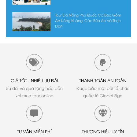
Tour Đà Nẵng Phú Quốc Có Bao Gồm
Ăn Uống Không: Các Bữa Ăn Và Thực
Đơn
GIÁ TỐT - NHIỀU ƯU ĐÃI
THANH TOÁN AN TOÀN
Ưu đãi và quà tặng hấp dẫn
Được bảo mật bởi tổ chức
khi mua tour online
quốc tế Global Sign
TƯ VẤN MIỄN PHÍ
THƯƠNG HIỆU UY TÍN