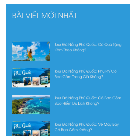
BÀI VIẾT MỚI NHẤT
Tour Đà Nẵng Phú Quốc: Có Quà Tặng
Kèm Theo Không?
Tour Đà Nẵng Phú Quốc: Phụ Phí Có
Bao Gồm Trong Giá Không?
Tour Đà Nẵng Phú Quốc: Có Bao Gồm
Bảo Hiểm Du Lịch Không?
Tour Đà Nẵng Phú Quốc: Vé Máy Bay
Có Bao Gồm Không?