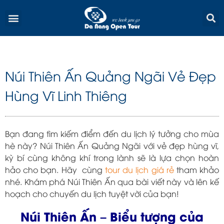
Skip
Menu
to
content
Núi Thiên Ấn Quảng Ngãi Vẻ Đẹp
Hùng Vĩ Linh Thiêng
Bạn đang tìm kiếm điểm đến du lịch lý tưởng cho mùa
hè này? Núi Thiên Ấn Quảng Ngãi với vẻ đẹp hùng vĩ,
kỳ bí cùng không khí trong lành sẽ là lựa chọn hoàn
hảo cho bạn. Hãy cùng
tour du lịch giá rẻ
tham khảo
nhé. Khám phá Núi Thiên Ấn qua bài viết này và lên kế
hoạch cho chuyến du lịch tuyệt vời của bạn!
Núi Thiên Ấn – Biểu tượng của