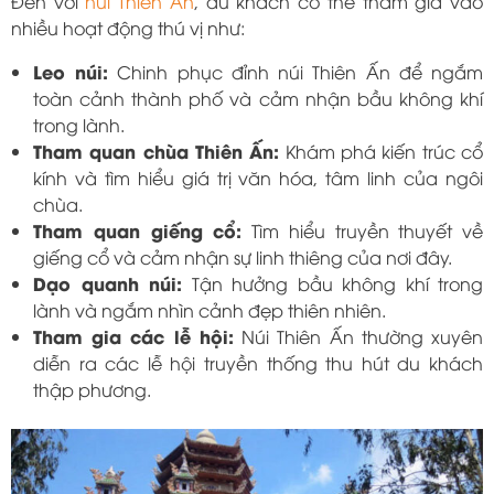
Đến với
núi Thiên Ấn
, du khách có thể tham gia vào
nhiều hoạt động thú vị như:
Leo núi:
Chinh phục đỉnh núi Thiên Ấn để ngắm
toàn cảnh thành phố và cảm nhận bầu không khí
trong lành.
Tham quan chùa Thiên Ấn:
Khám phá kiến trúc cổ
kính và tìm hiểu giá trị văn hóa, tâm linh của ngôi
chùa.
Tham quan giếng cổ:
Tìm hiểu truyền thuyết về
giếng cổ và cảm nhận sự linh thiêng của nơi đây.
Dạo quanh núi:
Tận hưởng bầu không khí trong
lành và ngắm nhìn cảnh đẹp thiên nhiên.
Tham gia các lễ hội:
Núi Thiên Ấn thường xuyên
diễn ra các lễ hội truyền thống thu hút du khách
thập phương.