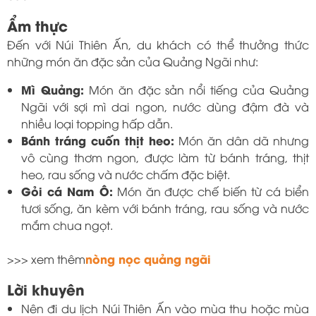
Ẩm thực
Đến với Núi Thiên Ấn, du khách có thể thưởng thức
những món ăn đặc sản của Quảng Ngãi như:
Mì Quảng:
Món ăn đặc sản nổi tiếng của Quảng
Ngãi với sợi mì dai ngon, nước dùng đậm đà và
nhiều loại topping hấp dẫn.
Bánh tráng cuốn thịt heo:
Món ăn dân dã nhưng
vô cùng thơm ngon, được làm từ bánh tráng, thịt
heo, rau sống và nước chấm đặc biệt.
Gỏi cá Nam Ô:
Món ăn được chế biến từ cá biển
tươi sống, ăn kèm với bánh tráng, rau sống và nước
mắm chua ngọt.
nòng nọc quảng ngãi
>>> xem thêm
Lời khuyên
Nên đi du lịch Núi Thiên Ấn vào mùa thu hoặc mùa