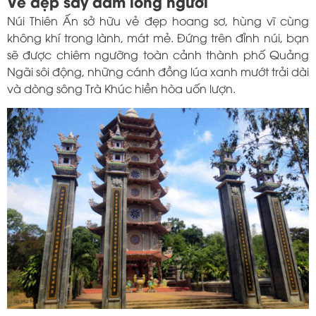
Vẻ đẹp say đắm lòng người
Núi Thiên Ấn sở hữu vẻ đẹp hoang sơ, hùng vĩ cùng
không khí trong lành, mát mẻ. Đứng trên đỉnh núi, bạn
sẽ được chiêm ngưỡng toàn cảnh thành phố Quảng
Ngãi sôi động, những cánh đồng lúa xanh mướt trải dài
và dòng sông Trà Khúc hiền hòa uốn lượn.