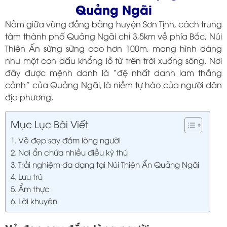
Quảng Ngãi
Nằm giữa vùng đồng bằng huyện Sơn Tịnh, cách trung
tâm thành phố Quảng Ngãi chỉ 3,5km về phía Bắc, Núi
Thiên Ấn sừng sững cao hơn 100m, mang hình dáng
như một con dấu khổng lồ từ trên trời xuống sông. Nơi
đây được mệnh danh là “đệ nhất danh lam thắng
cảnh” của Quảng Ngãi, là niềm tự hào của người dân
địa phương.
Mục Lục Bài Viết
Vẻ đẹp say đắm lòng người
Nơi ẩn chứa nhiều điều kỳ thú
Trải nghiệm đa dạng tại Núi Thiên Ấn Quảng Ngãi
Lưu trú
Ẩm thực
Lời khuyên