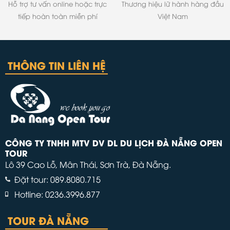
Hỗ trợ tư vấn online hoặc trực
Thương hiệu lữ hành hàng đầu
tiếp hoàn toàn miễn phí
Việt Nam
THÔNG TIN LIÊN HỆ
CÔNG TY TNHH MTV DV DL DU LỊCH ĐÀ NẴNG OPEN
TOUR
Lô 39 Cao Lỗ, Mân Thái, Sơn Trà, Đà Nẵng.
Đặt tour: 089.8080.715
Hotline: 0236.3996.877
TOUR ĐÀ NẴNG