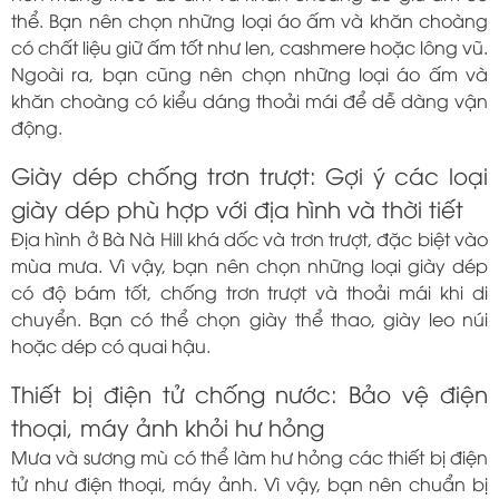
thể. Bạn nên chọn những loại áo ấm và khăn choàng
có chất liệu giữ ấm tốt như len, cashmere hoặc lông vũ.
Ngoài ra, bạn cũng nên chọn những loại áo ấm và
khăn choàng có kiểu dáng thoải mái để dễ dàng vận
động.
Giày dép chống trơn trượt: Gợi ý các loại
giày dép phù hợp với địa hình và thời tiết
Địa hình ở Bà Nà Hill khá dốc và trơn trượt, đặc biệt vào
mùa mưa. Vì vậy, bạn nên chọn những loại giày dép
có độ bám tốt, chống trơn trượt và thoải mái khi di
chuyển. Bạn có thể chọn giày thể thao, giày leo núi
hoặc dép có quai hậu.
Thiết bị điện tử chống nước: Bảo vệ điện
thoại, máy ảnh khỏi hư hỏng
Mưa và sương mù có thể làm hư hỏng các thiết bị điện
tử như điện thoại, máy ảnh. Vì vậy, bạn nên chuẩn bị