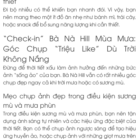
thiết
Đi bộ nhiều có thể khiến bạn nhanh đói. Vì vậy, bạn
nên mang theo một ít đồ ăn nhẹ như bánh mì, trái cây,
hoặc snack để bổ sung năng lượng khi cần thiết.
“Check-in” Bà Nà Hill Mùa Mưa:
Góc Chụp “Triệu Like” Dù Trời
Không Nắng
Đừng để thời tiết xấu làm ảnh hưởng đến những bức
ảnh “sống ảo” của bạn. Bà Nà Hill vẫn có rất nhiều góc
chụp đẹp ngay cả khi trời mưa hoặc có sương mù.
Mẹo chụp ảnh đẹp trong điều kiện sương
mù và mưa phùn
Trong điều kiện sương mù và mưa phùn, bạn nên tận
dụng ánh sáng tự nhiên và các hiệu ứng đặc biệt của
thời tiết. Bạn có thể chụp ảnh ngược sáng để tạo hiệu
ứng huyền ảo, hoặc chụp ảnh với những giọt mưa trên