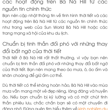
các hoạt động trên Bà Nà Hill từ các
nguồn tin chính thức
Bạn nên cập nhật thông tin về tình hình thời tiết và các
hoạt động trên Bà Nà Hill từ các nguồn tin chính thức
như trang web của Sun World Bà Nà Hill hoặc các
trang mạng xã hội của khu du lịch.
Chuẩn bị tinh thần đối phó với những thay
đổi bất ngờ của thời tiết
Thời tiết ở Bà Nà Hill rất thất thường, vì vậy bạn nên
chuẩn bị tinh thần đối phó với những thay đổi bất ngờ
của thời tiết. Bạn nên mang theo áo mưa, ô, áo ấm và
khăn choàng để giữ ấm cơ thể.
Dù thời tiết có thể không hoàn hảo, Bà Nà Hill vào mùa
mưa vẫn mang một vẻ đẹp riêng, lãng đãng và huyền
ảo. Nếu bạn chuẩn bị kỹ lưỡng và có một chút tinh
thần phiêu lưu, chắc chắn bạn sẽ có một chuyến đi
đáng nhớ. Đừng quên tìm hiểu thêm về
kinh nghiệm du