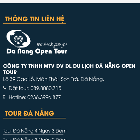
THÔNG TIN LIÊN HỆ
CÔNG TY TNHH MTV DV DL DU LỊCH ĐÀ NẴNG OPEN
TOUR
Lô 39 Cao Lỗ, Mân Thái, Sơn Trà, Đà Nẵng.
Đặt tour: 089.8080.715
Hotline: 0236.3996.877
TOUR ĐÀ NẴNG
Tour Đà Nẵng 4 Ngày 3 Đêm
Tour Đà Nẵng 3 Ngày 2 Đêm