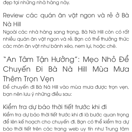
đẹp tại những nhà hàng này.
Review các quán ăn vặt ngon và rẻ ở Bà
Nà Hill
Ngoài các nhà hàng sang trọng, Bà Nà Hill còn có rất
nhiều quán ăn vặt ngon và rẻ. Bạn có thể thưởng thức
các món ăn vặt như bánh xèo, nem lụi, hoặc chè.
“An Tâm Tận Hưởng”: Mẹo Nhỏ Để
Chuyến Đi Bà Nà Hill Mùa Mưa
Thêm Trọn Vẹn
Để chuyến đi Bà Nà Hill vào mùa mưa được trọn vẹn,
bạn nên lưu ý những điều sau:
Kiểm tra dự báo thời tiết trước khi đi
Kiểm tra dự báo thời tiết trước khi đi là bước quan trọng
để lên kế hoạch cho chuyến đi. Bạn có thể kiểm tra dự
báo thời tiết trên các trang web uy tín như Trung tâm