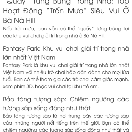
“Quẩy” Tưng Bừng Trong Nhà: Top
Hoạt Động “Trốn Mưa” Siêu Vui Ở
Bà Nà Hill
Nếu trời mưa, bạn vẫn có thể “quẩy” tưng bừng tại
các khu vui chơi giải trí trong nhà ở Bà Nà Hill.
Fantasy Park: Khu vui chơi giải trí trong nhà
lớn nhất Việt Nam
Fantasy Park là khu vui chơi giải trí trong nhà lớn nhất
Việt Nam với nhiều trò chơi hấp dẫn dành cho mọi lứa
tuổi. Bạn có thể tham gia các trò chơi cảm giác mạnh,
xem phim 3D, hoặc vui chơi tại khu trẻ em.
Bảo tàng tượng sáp: Chiêm ngưỡng các
tượng sáp sống động như thật
Bảo tàng tượng sáp là nơi trưng bày các tượng sáp
của những người nổi tiếng trên thế giới. Bạn có thể
chiêm ngưỡng các tượng sáp sống động như thật và