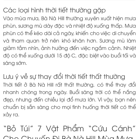
Các loại hình thời tiết thường gặp
Vào mùa mưa, Bà Nà Hill thường xuyên xuất hiện mưa
phùn, sương mù dày đặc và nhiệt độ xuống thấp. Mưa
phùn có thể kéo dài cả ngày, khiến cho việc di chuyển
và tham quan trở nên khó khăn hơn. Sương mù làm
giảm tầm nhìn, ảnh hưởng đến việc ngắm cảnh. Nhiệt
độ có thể xuống dưới 15 độ C, đặc biệt vào buổi tối và
sáng sớm.
Lưu ý về sự thay đổi thời tiết thất thường
Thời tiết ở Bà Nà Hill rất thất thường, có thể thay đổi
nhanh chóng trong ngày. Buổi sáng trời có thể nắng
đẹp, nhưng đến chiều lại đổ mưa lớn. Vì vậy, bạn nên
chuẩn bị sẵn sàng cho mọi tình huống thời tiết có thể
xảy ra.
“Bỏ Túi” 7 Vật Phẩm “Cứu Cánh”
Cho Chuyến Đi Bà Nà Hill Mùa Mưa