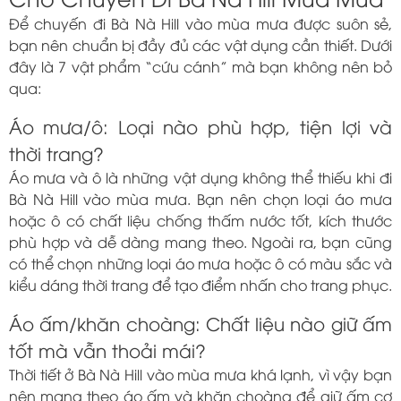
Để chuyến đi Bà Nà Hill vào mùa mưa được suôn sẻ,
bạn nên chuẩn bị đầy đủ các vật dụng cần thiết. Dưới
đây là 7 vật phẩm “cứu cánh” mà bạn không nên bỏ
qua:
Áo mưa/ô: Loại nào phù hợp, tiện lợi và
thời trang?
Áo mưa và ô là những vật dụng không thể thiếu khi đi
Bà Nà Hill vào mùa mưa. Bạn nên chọn loại áo mưa
hoặc ô có chất liệu chống thấm nước tốt, kích thước
phù hợp và dễ dàng mang theo. Ngoài ra, bạn cũng
có thể chọn những loại áo mưa hoặc ô có màu sắc và
kiểu dáng thời trang để tạo điểm nhấn cho trang phục.
Áo ấm/khăn choàng: Chất liệu nào giữ ấm
tốt mà vẫn thoải mái?
Thời tiết ở Bà Nà Hill vào mùa mưa khá lạnh, vì vậy bạn
nên mang theo áo ấm và khăn choàng để giữ ấm cơ