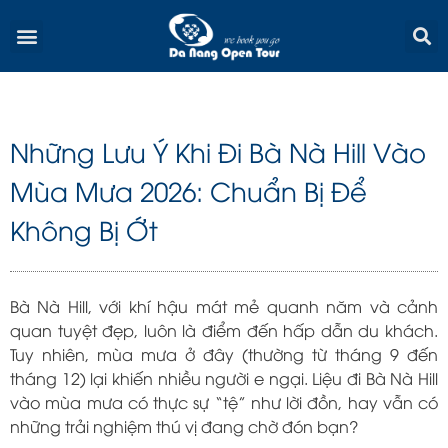
Skip
Menu
to
content
Những Lưu Ý Khi Đi Bà Nà Hill Vào
Mùa Mưa 2026: Chuẩn Bị Để
Không Bị Ớt
Bà Nà Hill, với khí hậu mát mẻ quanh năm và cảnh
quan tuyệt đẹp, luôn là điểm đến hấp dẫn du khách.
Tuy nhiên, mùa mưa ở đây (thường từ tháng 9 đến
tháng 12) lại khiến nhiều người e ngại. Liệu đi Bà Nà Hill
vào mùa mưa có thực sự “tệ” như lời đồn, hay vẫn có
những trải nghiệm thú vị đang chờ đón bạn?