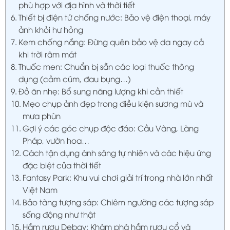
phù hợp với địa hình và thời tiết
Thiết bị điện tử chống nước: Bảo vệ điện thoại, máy
ảnh khỏi hư hỏng
Kem chống nắng: Đừng quên bảo vệ da ngay cả
khi trời râm mát
Thuốc men: Chuẩn bị sẵn các loại thuốc thông
dụng (cảm cúm, đau bụng…)
Đồ ăn nhẹ: Bổ sung năng lượng khi cần thiết
Mẹo chụp ảnh đẹp trong điều kiện sương mù và
mưa phùn
Gợi ý các góc chụp độc đáo: Cầu Vàng, Làng
Pháp, vườn hoa…
Cách tận dụng ánh sáng tự nhiên và các hiệu ứng
đặc biệt của thời tiết
Fantasy Park: Khu vui chơi giải trí trong nhà lớn nhất
Việt Nam
Bảo tàng tượng sáp: Chiêm ngưỡng các tượng sáp
sống động như thật
Hầm rượu Debay: Khám phá hầm rượu cổ và