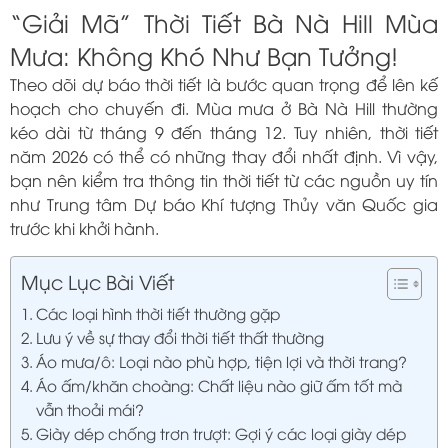
“Giải Mã” Thời Tiết Bà Nà Hill Mùa
Mưa: Không Khó Như Bạn Tưởng!
Theo dõi dự báo thời tiết là bước quan trọng để lên kế
hoạch cho chuyến đi. Mùa mưa ở Bà Nà Hill thường
kéo dài từ tháng 9 đến tháng 12. Tuy nhiên, thời tiết
năm 2026 có thể có những thay đổi nhất định. Vì vậy,
bạn nên kiểm tra thông tin thời tiết từ các nguồn uy tín
như Trung tâm Dự báo Khí tượng Thủy văn Quốc gia
trước khi khởi hành.
Mục Lục Bài Viết
Các loại hình thời tiết thường gặp
Lưu ý về sự thay đổi thời tiết thất thường
Áo mưa/ô: Loại nào phù hợp, tiện lợi và thời trang?
Áo ấm/khăn choàng: Chất liệu nào giữ ấm tốt mà
vẫn thoải mái?
Giày dép chống trơn trượt: Gợi ý các loại giày dép