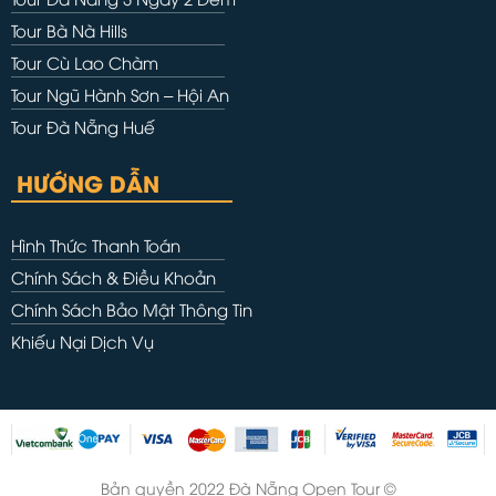
Tour Bà Nà Hills
Tour Cù Lao Chàm
Tour Ngũ Hành Sơn – Hội An
Tour Đà Nẵng Huế
HƯỚNG DẪN
Hình Thức Thanh Toán
Chính Sách & Điều Khoản
Chính Sách Bảo Mật Thông Tin
Khiếu Nại Dịch Vụ
Bản quyền 2022 Đà Nẵng Open Tour ©