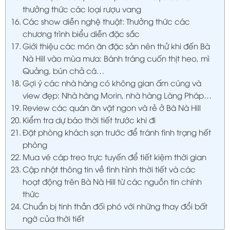
thưởng thức các loại rượu vang
Các show diễn nghệ thuật: Thưởng thức các
chương trình biểu diễn đặc sắc
Giới thiệu các món ăn đặc sản nên thử khi đến Bà
Nà Hill vào mùa mưa: Bánh tráng cuốn thịt heo, mì
Quảng, bún chả cá…
Gợi ý các nhà hàng có không gian ấm cúng và
view đẹp: Nhà hàng Morin, nhà hàng Làng Pháp…
Review các quán ăn vặt ngon và rẻ ở Bà Nà Hill
Kiểm tra dự báo thời tiết trước khi đi
Đặt phòng khách sạn trước để tránh tình trạng hết
phòng
Mua vé cáp treo trực tuyến để tiết kiệm thời gian
Cập nhật thông tin về tình hình thời tiết và các
hoạt động trên Bà Nà Hill từ các nguồn tin chính
thức
Chuẩn bị tinh thần đối phó với những thay đổi bất
ngờ của thời tiết