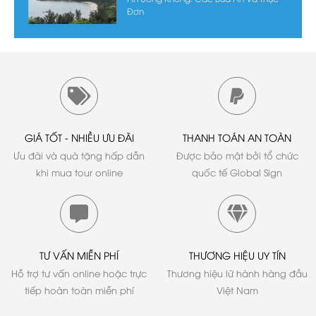
Đơn
GIÁ TỐT - NHIỀU ƯU ĐÃI
THANH TOÁN AN TOÀN
Ưu đãi và quà tặng hấp dẫn
Được bảo mật bởi tổ chức
khi mua tour online
quốc tế Global Sign
TƯ VẤN MIỄN PHÍ
THƯƠNG HIỆU UY TÍN
Hỗ trợ tư vấn online hoặc trực
Thương hiệu lữ hành hàng đầu
tiếp hoàn toàn miễn phí
Việt Nam