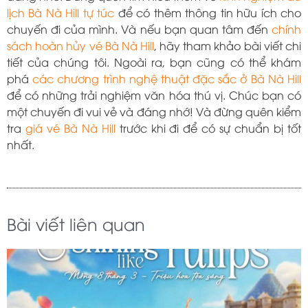
lịch Bà Nà Hill tự túc
để có thêm thông tin hữu ích cho
chuyến đi của mình. Và nếu bạn quan tâm đến
chính
sách hoàn hủy vé Bà Nà Hill
, hãy tham khảo bài viết chi
tiết của chúng tôi. Ngoài ra, bạn cũng có thể khám
phá
các chương trình nghệ thuật đặc sắc ở Bà Nà Hill
để có những trải nghiệm văn hóa thú vị. Chúc bạn có
một chuyến đi vui vẻ và đáng nhớ! Và đừng quên kiểm
tra
giá vé Bà Nà Hill
trước khi đi để có sự chuẩn bị tốt
nhất.
Bài viết liên quan