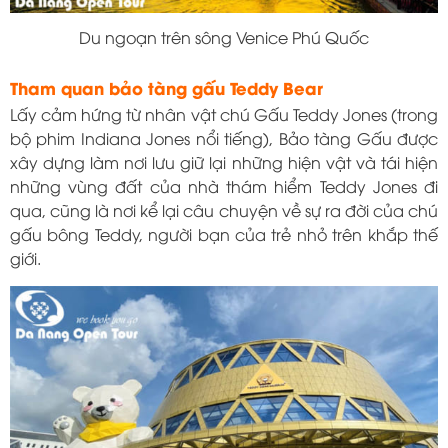
Du ngoạn trên sông Venice Phú Quốc
Tham quan bảo tàng gấu Teddy Bear
Lấy cảm hứng từ nhân vật chú Gấu Teddy Jones (trong
bộ phim Indiana Jones nổi tiếng), Bảo tàng Gấu được
xây dựng làm nơi lưu giữ lại những hiện vật và tái hiện
những vùng đất của nhà thám hiểm Teddy Jones đi
qua, cũng là nơi kể lại câu chuyện về sự ra đời của chú
gấu bông Teddy, người bạn của trẻ nhỏ trên khắp thế
giới.