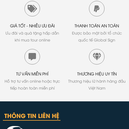
GIÁ TỐT - NHIỀU ƯU ĐÃI
THANH TOÁN AN TOÀN
Ưu đãi và quà tặng hấp dẫn
Được bảo mật bởi tổ chức
khi mua tour online
quốc tế Global Sign
TƯ VẤN MIỄN PHÍ
THƯƠNG HIỆU UY TÍN
Hỗ trợ tư vấn online hoặc trực
Thương hiệu lữ hành hàng đầu
tiếp hoàn toàn miễn phí
Việt Nam
THÔNG TIN LIÊN HỆ