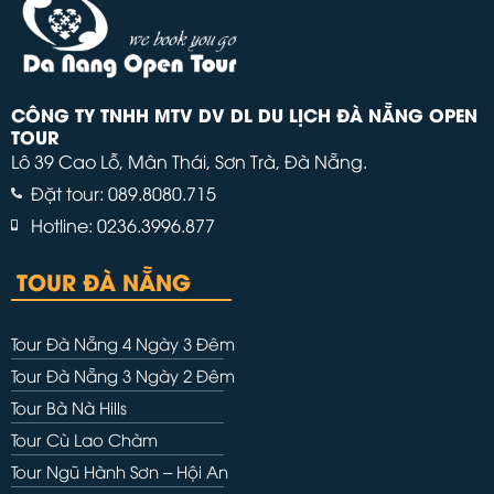
CÔNG TY TNHH MTV DV DL DU LỊCH ĐÀ NẴNG OPEN
TOUR
Lô 39 Cao Lỗ, Mân Thái, Sơn Trà, Đà Nẵng.
Đặt tour: 089.8080.715
Hotline: 0236.3996.877
TOUR ĐÀ NẴNG
Tour Đà Nẵng 4 Ngày 3 Đêm
Tour Đà Nẵng 3 Ngày 2 Đêm
Tour Bà Nà Hills
Tour Cù Lao Chàm
Tour Ngũ Hành Sơn – Hội An