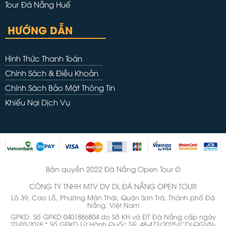
Tour Đà Nẵng Huế
HƯỚNG DẪN
Hình Thức Thanh Toán
Chính Sách & Điều Khoản
Chính Sách Bảo Mật Thông Tin
Khiếu Nại Dịch Vụ
Bản quyền 2022 Đà Nẵng Open Tour ©
CÔNG TY TNHH MTV DV DL ĐÀ NẴNG OPEN TOUR
Lô 39, Cao Lỗ, Phường Mân Thái, Quận Sơn Trà, Thành phố Đà
Nẵng, Việt Nam
GPKD: Số GPKD 0401886804 do Sở KH và ĐT Đà Nẵng cấp ngày
22-03-2018 * Số GPKD Lữ Hành Quốc Tế: 48-473/2025/CDLQGVN-