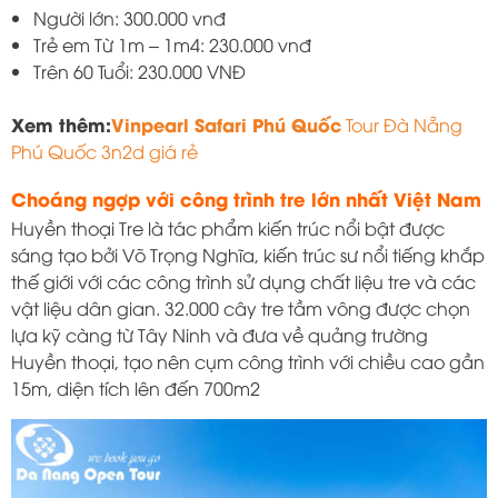
Người lớn: 300.000 vnđ
Trẻ em Từ 1m – 1m4: 230.000 vnđ
Trên 60 Tuổi: 230.000 VNĐ
Xem thêm:
Vinpearl Safari Phú Quốc
Tour Đà Nẵng
Phú Quốc 3n2d giá rẻ
Choáng ngợp với công trình tre lớn nhất Việt Nam
Huyền thoại Tre là tác phẩm kiến trúc nổi bật được
sáng tạo bởi Võ Trọng Nghĩa, kiến trúc sư nổi tiếng khắp
thế giới với các công trình sử dụng chất liệu tre và các
vật liệu dân gian. 32.000 cây tre tầm vông được chọn
lựa kỹ càng từ Tây Ninh và đưa về quảng trường
Huyền thoại, tạo nên cụm công trình với chiều cao gần
15m, diện tích lên đến 700m2