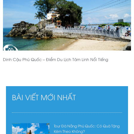
Dinh Cậu Phú Quốc – Điểm Du Lịch Tâm Linh Nổi Tiếng
BÀI VIẾT MỚI NHẤT
Tour Đà Nẵng Phú Quốc: Có Quà Tặng
Kèm Theo Không?