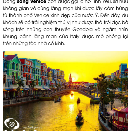
sông Venice
Dòng
còn được gọi là hồ Tình Yêu, sở hữu
không gian vô cùng lãng mạn khi được lấy cảm hứng
từ thành phố Venice xinh đẹp của nước Ý. Đến đây, du
khách sẽ có trải nghiệm thú vị như được thả trôi dọc bờ
sông trên những con thuyền Gondola và ngắm nhìn
khung cảnh lãng mạn của Italy được mô phỏng lại
trên những tòa nhà cổ kính.