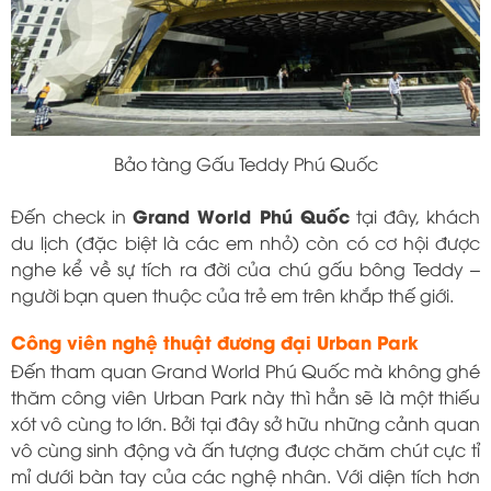
Bảo tàng Gấu Teddy Phú Quốc
Grand World Phú Quốc
Đến check in
tại đây, khách
du lịch (đặc biệt là các em nhỏ) còn có cơ hội được
nghe kể về sự tích ra đời của chú gấu bông Teddy –
người bạn quen thuộc của trẻ em trên khắp thế giới.
Công viên nghệ thuật đương đại Urban Park
Đến tham quan Grand World Phú Quốc mà không ghé
thăm công viên Urban Park này thì hẳn sẽ là một thiếu
xót vô cùng to lớn. Bởi tại đây sở hữu những cảnh quan
vô cùng sinh động và ấn tượng được chăm chút cực tỉ
mỉ dưới bàn tay của các nghệ nhân. Với diện tích hơn