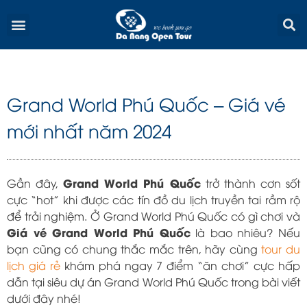
Skip
Menu
to
content
Grand World Phú Quốc – Giá vé
mới nhất năm 2024
Grand World Phú Quốc
Gần đây,
trở thành cơn sốt
cực “hot” khi được các tín đồ du lịch truyền tai rầm rộ
để trải nghiệm. Ở Grand World Phú Quốc có gì chơi và
Giá vé Grand World Phú Quốc
là bao nhiêu? Nếu
bạn cũng có chung thắc mắc trên, hãy cùng
tour du
lịch giá rẻ
khám phá ngay 7 điểm “ăn chơi” cực hấp
dẫn tại siêu dự án Grand World Phú Quốc trong bài viết
dưới đây nhé!