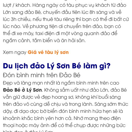
lượt / khách. Hàng ngày có tàu phục vụ khách từ đảo
Lớn sang đảo Bé, chuyến đầu tiên lúc 8h sáng và về
lúc 3h chiều, nếu thuê tàu riêng thì bạn có thể đi bất cứ
lúc nào. Về phương tiện di chuyển trên đảo, bạn có
thể đi xe máy, taxi điện đi một vòng quanh đảo để
ngắm cảnh, tắm biển và ăn hải sản.
Giá vé tàu lý sơn
Xem ngay
Du lịch đảo Lý Sơn Bé làm gì?
Đón bình minh trên Đảo Bé
Đẹp và lãng mạn nhất là ngắm bình minh trên cao
Đảo Bé ở Lý Sơn
. Không sầm uất như đảo Lớn, đảo Bé
vẫn giữ được vẻ đẹp hoang sơ, không khí buổi sáng
trên đảo vô cùng dễ chịu và trong lành. Sáng sớm thức
dậy, đi dạo dọc bờ biển đón bình minh hứa hẹn sẽ là
khoảnh khắc bình yên hơn cả. Nhớ mang theo điện
thoại hoặc máy ảnh để có thể chụp được những bức