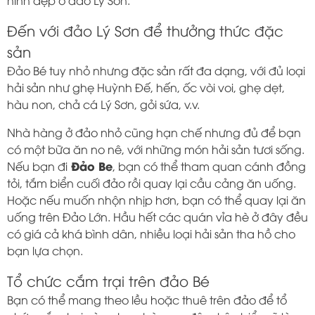
hình đẹp ở đảo Lý Sơn.
Đến với đảo Lý Sơn để thưởng thức đặc
sản
Đảo Bé tuy nhỏ nhưng đặc sản rất đa dạng, với đủ loại
hải sản như ghẹ Huỳnh Đế, hến, ốc vòi voi, ghẹ dẹt,
hàu non, chả cá Lý Sơn, gỏi sứa, v.v.
Nhà hàng ở đảo nhỏ cũng hạn chế nhưng đủ để bạn
có một bữa ăn no nê, với những món hải sản tươi sống.
Đảo Be
Nếu bạn đi
, bạn có thể tham quan cánh đồng
tỏi, tắm biển cuối đảo rồi quay lại cầu cảng ăn uống.
Hoặc nếu muốn nhộn nhịp hơn, bạn có thể quay lại ăn
uống trên Đảo Lớn. Hầu hết các quán vỉa hè ở đây đều
có giá cả khá bình dân, nhiều loại hải sản tha hồ cho
bạn lựa chọn.
Tổ chức cắm trại trên đảo Bé
Bạn có thể mang theo lều hoặc thuê trên đảo để tổ