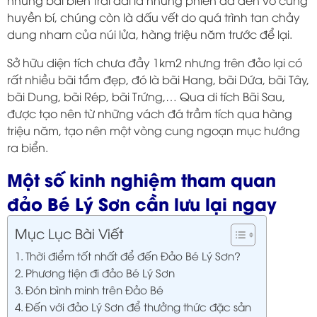
những bãi biển trải dài là những phiến đá đen vô cùng
huyền bí, chúng còn là dấu vết do quá trình tan chảy
dung nham của núi lửa, hàng triệu năm trước để lại.
Sở hữu diện tích chưa đầy 1km2 nhưng trên đảo lại có
rất nhiều bãi tắm đẹp, đó là bãi Hang, bãi Dứa, bãi Tây,
bãi Dung, bãi Rép, bãi Trứng,… Qua di tích Bãi Sau,
được tạo nên từ những vách đá trầm tích qua hàng
triệu năm, tạo nên một vòng cung ngoạn mục hướng
ra biển.
Một số kinh nghiệm tham quan
đảo Bé Lý Sơn cần lưu lại ngay
Mục Lục Bài Viết
Thời điểm tốt nhất để đến Đảo Bé Lý Sơn?
Phương tiện đi đảo Bé Lý Sơn
Đón bình minh trên Đảo Bé
Đến với đảo Lý Sơn để thưởng thức đặc sản