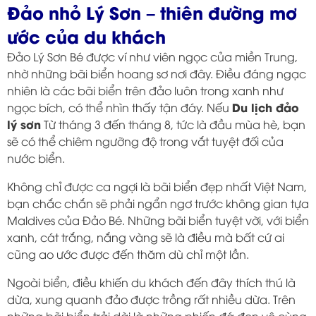
Đảo nhỏ Lý Sơn – thiên đường mơ
ước của du khách
Đảo Lý Sơn Bé được ví như viên ngọc của miền Trung,
nhờ những bãi biển hoang sơ nơi đây. Điều đáng ngạc
nhiên là các bãi biển trên đảo luôn trong xanh như
Du lịch đảo
ngọc bích, có thể nhìn thấy tận đáy. Nếu
lý sơn
Từ tháng 3 đến tháng 8, tức là đầu mùa hè, bạn
sẽ có thể chiêm ngưỡng độ trong vắt tuyệt đối của
nước biển.
Không chỉ được ca ngợi là bãi biển đẹp nhất Việt Nam,
bạn chắc chắn sẽ phải ngẩn ngơ trước không gian tựa
Maldives của Đảo Bé. Những bãi biển tuyệt vời, với biển
xanh, cát trắng, nắng vàng sẽ là điều mà bất cứ ai
cũng ao ước được đến thăm dù chỉ một lần.
Ngoài biển, điều khiến du khách đến đây thích thú là
dừa, xung quanh đảo được trồng rất nhiều dừa. Trên