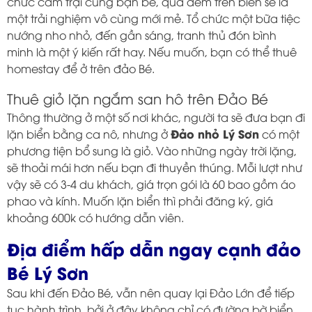
chức cắm trại cùng bạn bè, qua đêm trên biển sẽ là
một trải nghiệm vô cùng mới mẻ. Tổ chức một bữa tiệc
nướng nho nhỏ, đến gần sáng, tranh thủ đón bình
minh là một ý kiến ​​rất hay. Nếu muốn, bạn có thể thuê
homestay để ở trên đảo Bé.
Thuê giỏ lặn ngắm san hô trên Đảo Bé
Thông thường ở một số nơi khác, người ta sẽ đưa bạn đi
Đảo nhỏ Lý Sơn
lặn biển bằng ca nô, nhưng ở
có một
phương tiện bổ sung là giỏ. Vào những ngày trời lặng,
sẽ thoải mái hơn nếu bạn đi thuyền thúng. Mỗi lượt như
vậy sẽ có 3-4 du khách, giá trọn gói là 60 bao gồm áo
phao và kính. Muốn lặn biển thì phải đăng ký, giá
khoảng 600k có hướng dẫn viên.
Địa điểm hấp dẫn ngay cạnh đảo
Bé Lý Sơn
Sau khi đến Đảo Bé, vẫn nên quay lại Đảo Lớn để tiếp
tục hành trình, bởi ở đây không chỉ có đường bờ biển