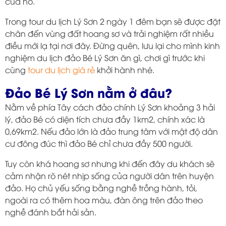
của nó.
Trong tour du lịch Lý Sơn 2 ngày 1 đêm bạn sẽ được đặt
chân đến vùng đất hoang sơ và trải nghiệm rất nhiều
điều mới lạ tại nơi đây. Đừng quên, lưu lại cho mình kinh
nghiệm du lịch đảo Bé Lý Sơn ăn gì, chơi gì trước khi
cùng
tour du lịch giá rẻ
khởi hành nhé.
Đảo Bé Lý Sơn nằm ở đâu?
Nằm về phía Tây cách đảo chính Lý Sơn khoảng 3 hải
lý, đảo Bé có diện tích chưa đầy 1km2, chính xác là
0,69km2. Nếu đảo lớn là đảo trung tâm với mật độ dân
cư đông đúc thì đảo Bé chỉ chưa đầy 500 người.
Tuy còn khá hoang sơ nhưng khi đến đây du khách sẽ
cảm nhận rõ nét nhịp sống của người dân trên huyện
đảo. Họ chủ yếu sống bằng nghề trồng hành, tỏi,
ngoài ra có thêm hoa màu, đàn ông trên đảo theo
nghề đánh bắt hải sản.