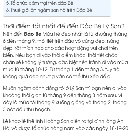
Tổ chức cắm trại trên đảo Bé
Thuê giỏ lặn ngắm san hô trên Đảo Bé
Thời điểm tốt nhất để đến Đảo Bé Lý Sơn?
Đảo Be
Nên đến
Mùa hè đẹp nhất là từ khoảng tháng
6 đến tháng 9, thời tiết trên đảo vô cùng đẹp, nắng
đẹp, rất thích hợp cho các hoạt động vui chơi trên
biển. Nếu bạn đi vào thời điểm khác, thời tiết chắc
chắn sẽ không lý tưởng, đặc biệt nên tránh đi vào mùa
mưa từ tháng 10-12. Từ tháng 1 đến tháng 3, tuy trời
không quá đẹp nhưng vẫn có thể thu xếp để đi.
Muốn ngắm cánh đồng tỏi ở Lý Sơn thì bạn nên đi vào
khoảng thời gian từ tháng 9 đến tháng 3 năm sau, vì
đây là mùa tỏi tháng 9 xuống giống và tháng 2, tháng
3 bắt đầu thu hoạch.
Lễ khao lề thế lính Hoàng Sơn diễn ra tại đình làng An
Hải và được tổ chức hàng năm vào các ngày 18-19-20