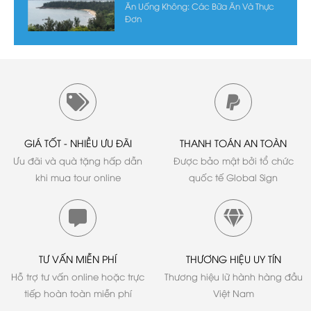
Ăn Uống Không: Các Bữa Ăn Và Thực
Đơn
GIÁ TỐT - NHIỀU ƯU ĐÃI
THANH TOÁN AN TOÀN
Ưu đãi và quà tặng hấp dẫn
Được bảo mật bởi tổ chức
khi mua tour online
quốc tế Global Sign
TƯ VẤN MIỄN PHÍ
THƯƠNG HIỆU UY TÍN
Hỗ trợ tư vấn online hoặc trực
Thương hiệu lữ hành hàng đầu
tiếp hoàn toàn miễn phí
Việt Nam