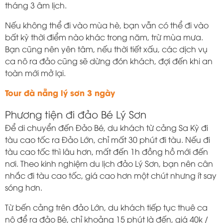
tháng 3 âm lịch.
Nếu không thể đi vào mùa hè, bạn vẫn có thể đi vào
bất kỳ thời điểm nào khác trong năm, trừ mùa mưa.
Bạn cũng nên yên tâm, nếu thời tiết xấu, các dịch vụ
ca nô ra đảo cũng sẽ dừng đón khách, đợi đến khi an
toàn mới mở lại.
Tour đà nẵng lý sơn 3 ngày
Phương tiện đi đảo Bé Lý Sơn
Để di chuyển đến Đảo Bé, du khách từ cảng Sa Kỳ đi
tàu cao tốc ra Đảo Lớn, chỉ mất 30 phút đi tàu. Nếu đi
tàu cao tốc thì lâu hơn, mất đến 1h đồng hồ mới đến
nơi. Theo kinh nghiệm du lịch đảo Lý Sơn, bạn nên cân
nhắc đi tàu cao tốc, giá cao hơn một chút nhưng ít say
sóng hơn.
Từ bến cảng trên đảo Lớn, du khách tiếp tục thuê ca
nô để ra đảo Bé, chỉ khoảng 15 phút là đến, giá 40k /