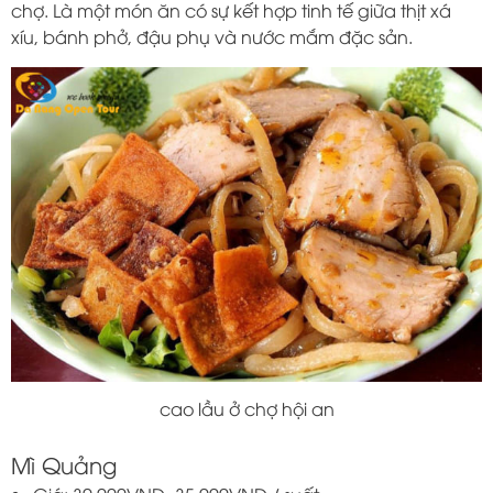
chợ. Là một món ăn có sự kết hợp tinh tế giữa thịt xá
xíu, bánh phở, đậu phụ và nước mắm đặc sản.
cao lầu ở chợ hội an
Mì Quảng