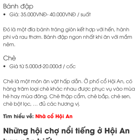
Bánh đập
Giá: 35.000VNĐ- 40.000VNĐ / suất
Đó là một đĩa bánh tráng giòn kết hợp với hến, hành
phi và rau thơm. Bánh đập ngon nhất khi ăn với mắm
nêm.
Chè
Giá từ 5.000đ-20.000đ / cốc
Chè là một món ăn vặt hấp dẫn. Ở phố cổ Hội An, có
hàng trăm loại chè khác nhau được phục vụ vào mùa
hè hay mùa đông. Chè thập cẩm, chè bắp, chè sen,
chè bột lọc, … đủ các hương vị.
Tìm hiểu về:
Nhà cổ Hội An
Những hội chợ nổi tiếng ở Hội An