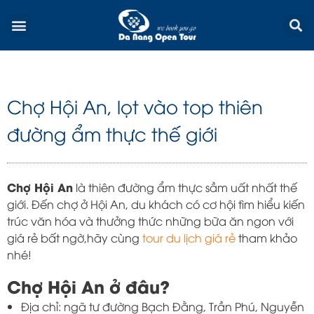
Skip
Menu
to
content
Chợ Hội An, lọt vào top thiên
đường ẩm thực thế giới
Chợ Hội An
là thiên đường ẩm thực sầm uất nhất thế
giới. Đến chợ ở Hội An, du khách có cơ hội tìm hiểu kiến
​​trúc văn hóa và thưởng thức những bữa ăn ngon với
giá rẻ bất ngờ,
hãy cùng
tour du lịch giá rẻ
tham khảo
nhé!
Chợ Hội An ở đâu?
Địa chỉ: ngã tư đường Bạch Đằng, Trần Phú, Nguyễn