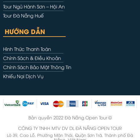
Tour Ngũ Hành Sơn – Hội An
Tour Đà Nẵng Huế
HƯỚNG DẪN
Hình Thức Thanh Toán
Chính Sách & Điều Khoản
Chính Sách Bảo Mật Thông Tin
Khiếu Nại Dịch Vụ
Bản quyền 2022 Đà Nẵng Open Tour ©
CÔNG TY TNHH MTV DV DL ĐÀ NẴNG OPEN TOUR
Lô 39, Cao Lỗ, Phường Mân Thái, Quận Sơn Trà, Thành phố Đà
Nẵng, Việt Nam