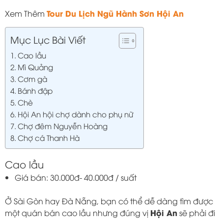
Tour Du Lịch Ngũ Hành Sơn Hội An
Xem Thêm
Mục Lục Bài Viết
Cao lầu
Mì Quảng
Cơm gà
Bánh đập
Chè
Hội An hội chợ dành cho phụ nữ
Chợ đêm Nguyễn Hoàng
Chợ cá Thanh Hà
Cao lầu
Giá bán: 30.000đ- 40.000đ / suất
Ở Sài Gòn hay Đà Nẵng, bạn có thể dễ dàng tìm được
Hội An
một quán bán cao lầu nhưng đúng vị
sẽ phải đi