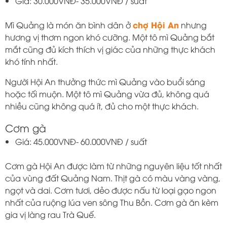
Giá: 30.000VNĐ- 35.000VNĐ / suất
chợ Hội An
Mì Quảng là món ăn bình dân ở
nhưng
hương vị thơm ngon khó cưỡng. Một tô mì Quảng bắt
mắt cũng đủ kích thích vị giác của những thực khách
khó tính nhất.
Người Hội An thưởng thức mì Quảng vào buổi sáng
hoặc tối muộn. Một tô mì Quảng vừa đủ, không quá
nhiều cũng không quá ít, đủ cho một thực khách.
Cơm gà
Giá: 45.000VNĐ- 60.000VNĐ / suất
Cơm gà Hội An được làm từ những nguyên liệu tốt nhất
của vùng đất Quảng Nam. Thịt gà có màu vàng vàng,
ngọt và dai. Cơm tươi, dẻo được nấu từ loại gạo ngon
nhất của ruộng lúa ven sông Thu Bồn. Cơm gà ăn kèm
gia vị làng rau Trà Quế.