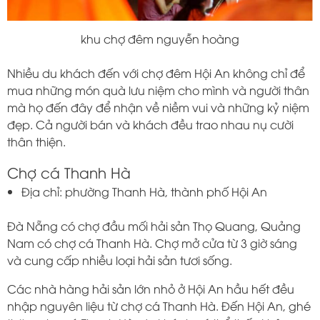
khu chợ đêm nguyễn hoàng
Nhiều du khách đến với chợ đêm Hội An không chỉ để
mua những món quà lưu niệm cho mình và người thân
mà họ đến đây để nhận về niềm vui và những kỷ niệm
đẹp. Cả người bán và khách đều trao nhau nụ cười
thân thiện.
Chợ cá Thanh Hà
Địa chỉ: phường Thanh Hà, thành phố Hội An
Đà Nẵng có chợ đầu mối hải sản Thọ Quang, Quảng
Nam có chợ cá Thanh Hà. Chợ mở cửa từ 3 giờ sáng
và cung cấp nhiều loại hải sản tươi sống.
Các nhà hàng hải sản lớn nhỏ ở Hội An hầu hết đều
nhập nguyên liệu từ chợ cá Thanh Hà. Đến Hội An, ghé