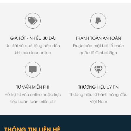
GIÁ TỐT - NHIỀU ƯU ĐÃI
THANH TOÁN AN TOÀN
Ưu đãi và quà tặng hấp dẫn
Được bảo mật bởi tổ chức
khi mua tour online
quốc tế Global Sign
TƯ VẤN MIỄN PHÍ
THƯƠNG HIỆU UY TÍN
Hỗ trợ tư vấn online hoặc trực
Thương hiệu lữ hành hàng đầu
tiếp hoàn toàn miễn phí
Việt Nam
THÔNG TIN LIÊN HỆ