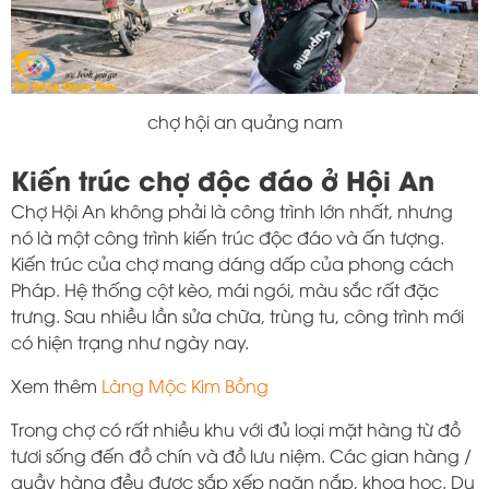
chợ hội an quảng nam
Kiến trúc chợ độc đáo ở Hội An
Chợ Hội An không phải là công trình lớn nhất, nhưng
nó là một công trình kiến ​​trúc độc đáo và ấn tượng.
Kiến trúc của chợ mang dáng dấp của phong cách
Pháp. Hệ thống cột kèo, mái ngói, màu sắc rất đặc
trưng. Sau nhiều lần sửa chữa, trùng tu, công trình mới
có hiện trạng như ngày nay.
Xem thêm
Làng Mộc Kim Bồng
Trong chợ có rất nhiều khu với đủ loại mặt hàng từ đồ
tươi sống đến đồ chín và đồ lưu niệm. Các gian hàng /
quầy hàng đều được sắp xếp ngăn nắp, khoa học. Du