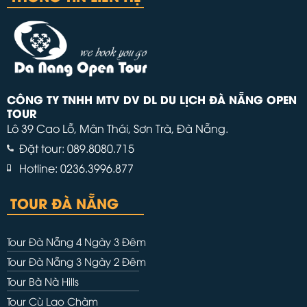
CÔNG TY TNHH MTV DV DL DU LỊCH ĐÀ NẴNG OPEN
TOUR
Lô 39 Cao Lỗ, Mân Thái, Sơn Trà, Đà Nẵng.
Đặt tour: 089.8080.715
Hotline: 0236.3996.877
TOUR ĐÀ NẴNG
Tour Đà Nẵng 4 Ngày 3 Đêm
Tour Đà Nẵng 3 Ngày 2 Đêm
Tour Bà Nà Hills
Tour Cù Lao Chàm