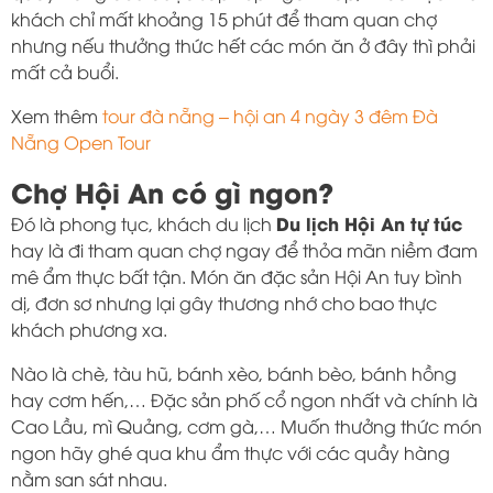
khách chỉ mất khoảng 15 phút để tham quan chợ
nhưng nếu thưởng thức hết các món ăn ở đây thì phải
mất cả buổi.
Xem thêm
tour đà nẵng – hội an 4 ngày 3 đêm Đà
Nẵng Open Tour
Chợ Hội An có gì ngon?
Du lịch Hội An tự túc
Đó là phong tục, khách du lịch
hay là đi tham quan chợ ngay để thỏa mãn niềm đam
mê ẩm thực bất tận. Món ăn đặc sản Hội An tuy bình
dị, đơn sơ nhưng lại gây thương nhớ cho bao thực
khách phương xa.
Nào là chè, tàu hũ, bánh xèo, bánh bèo, bánh hồng
hay cơm hến,… Đặc sản phố cổ ngon nhất và chính là
Cao Lầu, mì Quảng, cơm gà,… Muốn thưởng thức món
ngon hãy ghé qua khu ẩm thực với các quầy hàng
nằm san sát nhau.