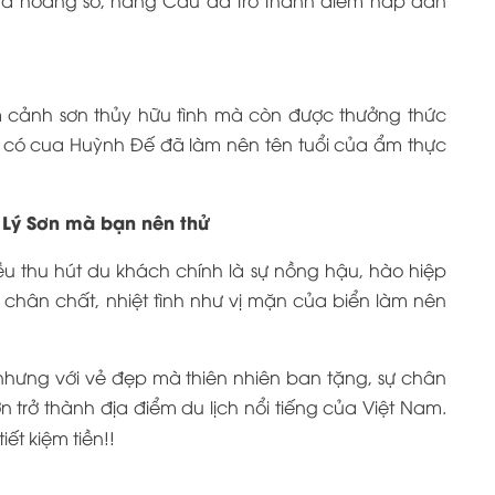
 cảnh sơn thủy hữu tình mà còn được thưởng thức
có cua Huỳnh Đế đã làm nên tên tuổi của ẩm thực
Lý Sơn mà bạn nên thử
iều thu hút du khách chính là sự nồng hậu, hào hiệp
chân chất, nhiệt tình như vị mặn của biển làm nên
 nhưng với vẻ đẹp mà thiên nhiên ban tặng, sự chân
n trở thành địa điểm du lịch nổi tiếng của Việt Nam.
iết kiệm tiền!!