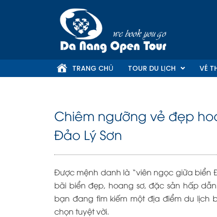
Skip
to
content
TRANG CHỦ
TOUR DU LỊCH
VÉ T
Chiêm ngưỡng vẻ đẹp hoa
Đảo Lý Sơn
Được mệnh danh là “viên ngọc giữa biển 
bãi biển đẹp, hoang sơ, đặc sản hấp dẫn
bạn đang tìm kiếm một địa điểm du lịch b
chọn tuyệt vời.