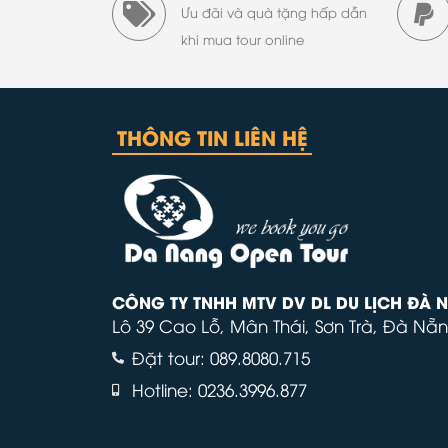
Ưu đãi và quà tặng hấp dẫn
khi mua tour online
THÔNG TIN LIÊN HỆ
CÔNG TY TNHH MTV DV DL DU LỊCH ĐÀ 
Lô 39 Cao Lỗ, Mân Thái, Sơn Trà, Đà Nẵn
Đặt tour: 089.8080.715
Hotline: 0236.3996.877