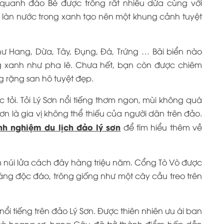
uanh đảo Bé được trồng rất nhiều dừa cùng với
g làn nước trong xanh tạo nên một khung cảnh tuyệt
hư Hang, Dừa, Tây, Đụng, Đá, Trứng … Bãi biển nào
g xanh như pha lê. Chưa hết, bạn còn được chiêm
g rặng san hô tuyệt đẹp.
tỏi. Tỏi Lý Sơn nổi tiếng thơm ngon, mùi không quá
 Sơn là gia vị không thể thiếu của người dân trên đảo.
nh nghiệm du lịch đảo lý sơn
để tìm hiểu thêm về
m núi lửa cách đây hàng triệu năm. Cổng Tò Vò được
dáng độc đáo, trông giống như một cây cầu treo trên
ổi tiếng trên đảo Lý Sơn. Được thiên nhiên ưu ái ban
và hoang sơ, hang Câu đã trở thành điểm hấp dẫn