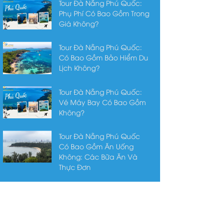
Tour Đà Nẵng Phú Quốc:
Phụ Phí Có Bao Gồm Trong
Giá Không?
Tour Đà Nẵng Phú Quốc:
Có Bao Gồm Bảo Hiểm Du
Lịch Không?
Tour Đà Nẵng Phú Quốc:
Vé Máy Bay Có Bao Gồm
Không?
Tour Đà Nẵng Phú Quốc
Có Bao Gồm Ăn Uống
Không: Các Bữa Ăn Và
Thực Đơn