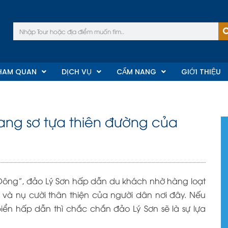
Tìm
kiếm
HAM QUAN
DỊCH VỤ
CẨM NANG
GIỚI THIỆU
ng sơ tựa thiên đường của
Đông”, đảo Lý Sơn hấp dẫn du khách nhờ hàng loạt
 và nụ cười thân thiện của người dân nơi đây. Nếu
iển hấp dẫn thì chắc chắn đảo Lý Sơn sẽ là sự lựa