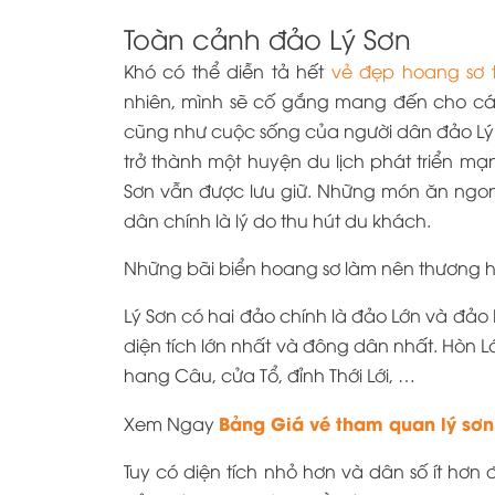
Toàn cảnh đảo Lý Sơn
Khó có thể diễn tả hết
vẻ đẹp hoang sơ 
nhiên, mình sẽ cố gắng mang đến cho các
cũng như cuộc sống của người dân đảo Lý
trở thành một huyện du lịch phát triển mạ
Sơn vẫn được lưu giữ. Những món ăn ngon,
dân chính là lý do thu hút du khách.
Những bãi biển hoang sơ làm nên thương hi
Lý Sơn có hai đảo chính là đảo Lớn và đảo 
diện tích lớn nhất và đông dân nhất. Hòn 
hang Câu, cửa Tổ, đỉnh Thới Lới, …
Bảng Giá vé tham quan lý sơn
Xem Ngay
Tuy có diện tích nhỏ hơn và dân số ít hơn 