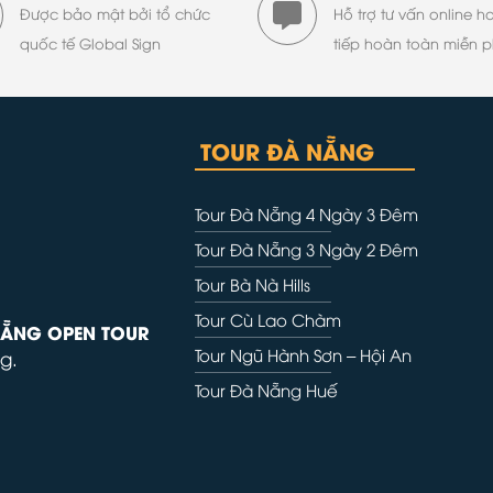
Được bảo mật bởi tổ chức
Hỗ trợ tư vấn online h
quốc tế Global Sign
tiếp hoàn toàn miễn p
TOUR ĐÀ NẴNG
Tour Đà Nẵng 4 Ngày 3 Đêm
Tour Đà Nẵng 3 Ngày 2 Đêm
Tour Bà Nà Hills
Tour Cù Lao Chàm
NẴNG OPEN TOUR
Tour Ngũ Hành Sơn – Hội An
g.
Tour Đà Nẵng Huế