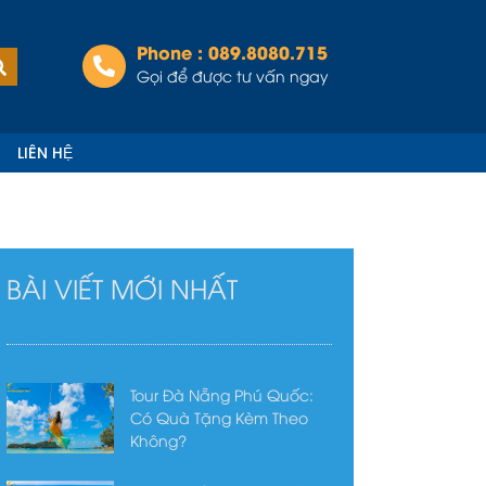
Phone : 089.8080.715
Tìm
kiếm
Gọi để được tư vấn ngay
LIÊN HỆ
BÀI VIẾT MỚI NHẤT
Tour Đà Nẵng Phú Quốc:
Có Quà Tặng Kèm Theo
Không?