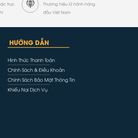
oặc trực
Thương hiệu lữ hành hàng
hí
đầu Việt Nam
HƯỚNG DẪN
Hình Thức Thanh Toán
Chính Sách & Điều Khoản
Chính Sách Bảo Mật Thông Tin
Khiếu Nại Dịch Vụ