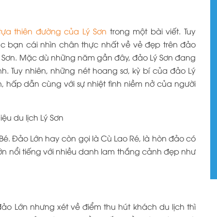
tựa thiên đường của Lý Sơn
trong một bài viết. Tuy
 bạn cái nhìn chân thực nhất về vẻ đẹp trên đảo
 Sơn. Mặc dù những năm gần đây, đảo Lý Sơn đang
nh. Tuy nhiên, những nét hoang sơ, kỳ bí của đảo Lý
 hấp dẫn cùng với sự nhiệt tình niềm nở của người
ệu du lịch Lý Sơn
Bé. Đảo Lớn hay còn gọi là Cù Lao Ré, là hòn đảo có
Lớn nổi tiếng với nhiều danh lam thắng cảnh đẹp như
đảo Lớn nhưng xét về điểm thu hút khách du lịch thì