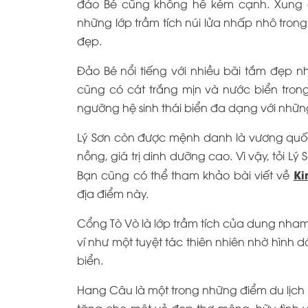
đảo Bé cũng không hề kém cạnh. Xung q
những lớp trầm tích núi lửa nhấp nhô tron
đẹp.
Đảo Bé nổi tiếng với nhiều bãi tắm đẹp n
cũng có cát trắng mịn và nước biển tron
ngưỡng hệ sinh thái biển đa dạng với nhữn
Lý Sơn còn được mệnh danh là vương quốc 
nồng, giá trị dinh dưỡng cao. Vì vậy, tỏi Lý
Ki
Bạn cũng có thể tham khảo bài viết về
địa điểm này.
Cổng Tò Vò là lớp trầm tích của dung nha
ví như một tuyệt tác thiên nhiên nhờ hình 
biển.
Hang Câu là một trong những điểm du lịch n
tặng cho một vẻ đẹp thơ mộng, hữu tình 