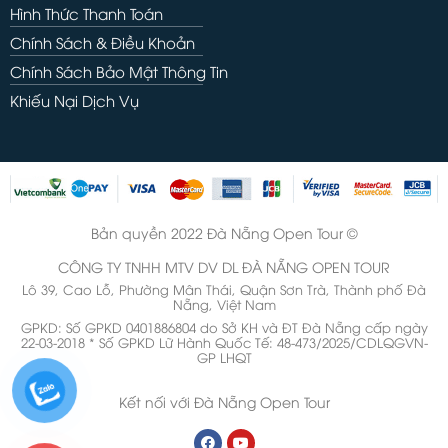
Hình Thức Thanh Toán
Chính Sách & Điều Khoản
Chính Sách Bảo Mật Thông Tin
Khiếu Nại Dịch Vụ
Bản quyền 2022 Đà Nẵng Open Tour ©
CÔNG TY TNHH MTV DV DL ĐÀ NẴNG OPEN TOUR
Lô 39, Cao Lỗ, Phường Mân Thái, Quận Sơn Trà, Thành phố Đà
Nẵng, Việt Nam
GPKD: Số GPKD 0401886804 do Sở KH và ĐT Đà Nẵng cấp ngày
22-03-2018 * Số GPKD Lữ Hành Quốc Tế: 48-473/2025/CDLQGVN-
GP LHQT
Kết nối với Đà Nẵng Open Tour
F
Y