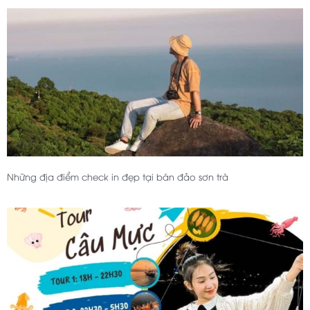
Những địa điểm check in đẹp tại bán đảo sơn trà