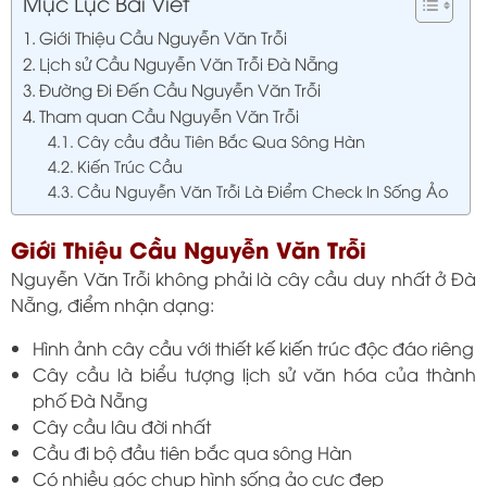
Mục Lục Bài Viết
Giới Thiệu Cầu Nguyễn Văn Trỗi
Lịch sử Cầu Nguyễn Văn Trỗi Đà Nẵng
Đường Đi Đến Cầu Nguyễn Văn Trỗi
Tham quan Cầu Nguyễn Văn Trỗi
Cây cầu đầu Tiên Bắc Qua Sông Hàn
Kiến Trúc Cầu
Cầu Nguyễn Văn Trỗi Là Điểm Check In Sống Ảo
Giới Thiệu Cầu Nguyễn Văn Trỗi
Nguyễn Văn Trỗi không phải là cây cầu duy nhất ở Đà
Nẵng, điểm nhận dạng:
Hình ảnh cây cầu với thiết kế kiến ​​trúc độc đáo riêng
Cây cầu là biểu tượng lịch sử văn hóa của thành
phố Đà Nẵng
Cây cầu lâu đời nhất
Cầu đi bộ đầu tiên bắc qua sông Hàn
Có nhiều góc chụp hình sống ảo cực đẹp