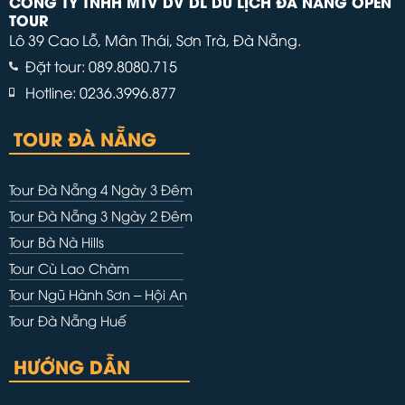
CÔNG TY TNHH MTV DV DL DU LỊCH ĐÀ NẴNG OPEN
TOUR
Lô 39 Cao Lỗ, Mân Thái, Sơn Trà, Đà Nẵng.
Đặt tour: 089.8080.715
Hotline: 0236.3996.877
TOUR ĐÀ NẴNG
Tour Đà Nẵng 4 Ngày 3 Đêm
Tour Đà Nẵng 3 Ngày 2 Đêm
Tour Bà Nà Hills
Tour Cù Lao Chàm
Tour Ngũ Hành Sơn – Hội An
Tour Đà Nẵng Huế
HƯỚNG DẪN