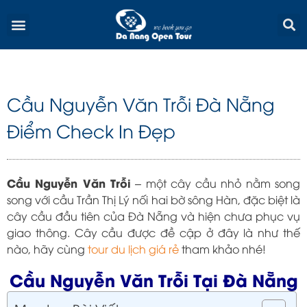
Skip
Menu
to
content
Cầu Nguyễn Văn Trỗi Đà Nẵng
Điểm Check In Đẹp
Cầu Nguyễn Văn Trỗi
– một cây cầu nhỏ nằm song
song với cầu Trần Thị Lý nối hai bờ sông Hàn, đặc biệt là
cây cầu đầu tiên của Đà Nẵng và hiện chưa phục vụ
giao thông. Cây cầu được đề cập ở đây là như thế
nào,
hãy cùng
tour du lịch giá rẻ
tham khảo nhé!
Cầu Nguyễn Văn Trỗi Tại Đà Nẵng