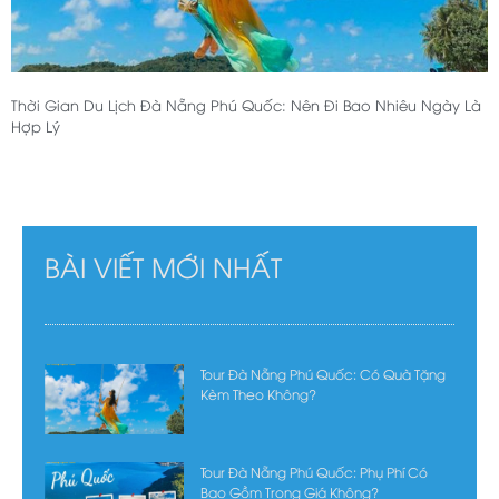
Thời Gian Du Lịch Đà Nẵng Phú Quốc: Nên Đi Bao Nhiêu Ngày Là
Hợp Lý
BÀI VIẾT MỚI NHẤT
Tour Đà Nẵng Phú Quốc: Có Quà Tặng
Kèm Theo Không?
Tour Đà Nẵng Phú Quốc: Phụ Phí Có
Bao Gồm Trong Giá Không?