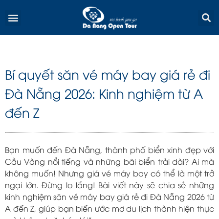
Skip
Menu
to
content
Bí quyết săn vé máy bay giá rẻ đi
Đà Nẵng 2026: Kinh nghiệm từ A
đến Z
Bạn muốn đến Đà Nẵng, thành phố biển xinh đẹp với
Cầu Vàng nổi tiếng và những bãi biển trải dài? Ai mà
không muốn! Nhưng giá vé máy bay có thể là một trở
ngại lớn. Đừng lo lắng! Bài viết này sẽ chia sẻ những
kinh nghiệm săn vé máy bay giá rẻ đi Đà Nẵng 2026 từ
A đến Z, giúp bạn biến ước mơ du lịch thành hiện thực