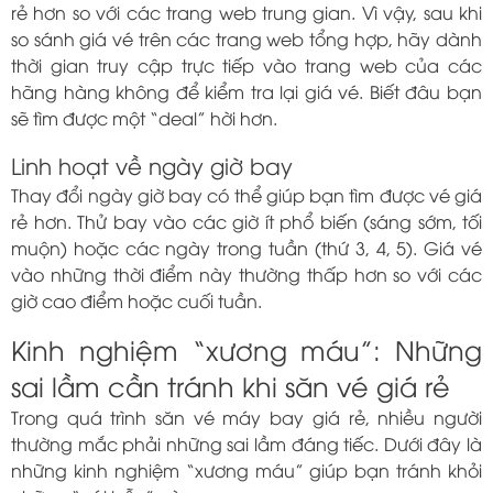
rẻ hơn so với các trang web trung gian. Vì vậy, sau khi
so sánh giá vé trên các trang web tổng hợp, hãy dành
thời gian truy cập trực tiếp vào trang web của các
hãng hàng không để kiểm tra lại giá vé. Biết đâu bạn
sẽ tìm được một “deal” hời hơn.
Linh hoạt về ngày giờ bay
Thay đổi ngày giờ bay có thể giúp bạn tìm được vé giá
rẻ hơn. Thử bay vào các giờ ít phổ biến (sáng sớm, tối
muộn) hoặc các ngày trong tuần (thứ 3, 4, 5). Giá vé
vào những thời điểm này thường thấp hơn so với các
giờ cao điểm hoặc cuối tuần.
Kinh nghiệm “xương máu”: Những
sai lầm cần tránh khi săn vé giá rẻ
Trong quá trình săn vé máy bay giá rẻ, nhiều người
thường mắc phải những sai lầm đáng tiếc. Dưới đây là
những kinh nghiệm “xương máu” giúp bạn tránh khỏi