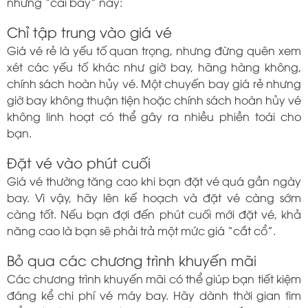
những “cái bẫy” này:
Chỉ tập trung vào giá vé
Giá vé rẻ là yếu tố quan trọng, nhưng đừng quên xem
xét các yếu tố khác như giờ bay, hãng hàng không,
chính sách hoàn hủy vé. Một chuyến bay giá rẻ nhưng
giờ bay không thuận tiện hoặc chính sách hoàn hủy vé
không linh hoạt có thể gây ra nhiều phiền toái cho
bạn.
Đặt vé vào phút cuối
Giá vé thường tăng cao khi bạn đặt vé quá gần ngày
bay. Vì vậy, hãy lên kế hoạch và đặt vé càng sớm
càng tốt. Nếu bạn đợi đến phút cuối mới đặt vé, khả
năng cao là bạn sẽ phải trả một mức giá “cắt cổ”.
Bỏ qua các chương trình khuyến mãi
Các chương trình khuyến mãi có thể giúp bạn tiết kiệm
đáng kể chi phí vé máy bay. Hãy dành thời gian tìm