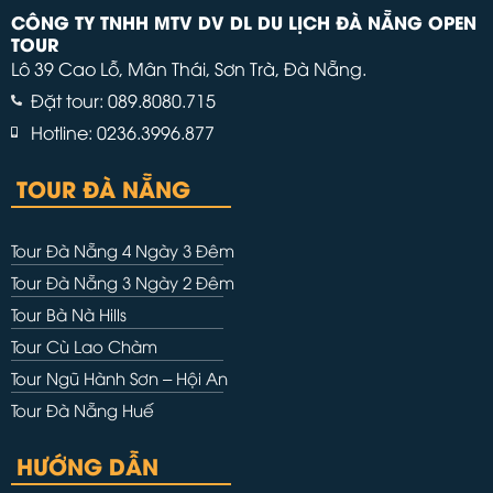
CÔNG TY TNHH MTV DV DL DU LỊCH ĐÀ NẴNG OPEN
TOUR
Lô 39 Cao Lỗ, Mân Thái, Sơn Trà, Đà Nẵng.
Đặt tour: 089.8080.715
Hotline: 0236.3996.877
TOUR ĐÀ NẴNG
Tour Đà Nẵng 4 Ngày 3 Đêm
Tour Đà Nẵng 3 Ngày 2 Đêm
Tour Bà Nà Hills
Tour Cù Lao Chàm
Tour Ngũ Hành Sơn – Hội An
Tour Đà Nẵng Huế
HƯỚNG DẪN