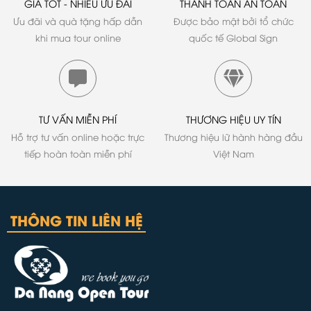
GIÁ TỐT - NHIỀU ƯU ĐÃI
THANH TOÁN AN TOÀN
Ưu đãi và quà tặng hấp dẫn
Được bảo mật bởi tổ chức
khi mua tour online
quốc tế Global Sign
TƯ VẤN MIỄN PHÍ
THƯƠNG HIỆU UY TÍN
Hỗ trợ tư vấn online hoặc trực
Thương hiệu lữ hành hàng đầu
tiếp hoàn toàn miễn phí
Việt Nam
THÔNG TIN LIÊN HỆ