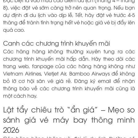
Đặc biệt là vào mùa cao điểm du lịch (tháng 4 – tháng
8), việc đặt vé sớm càng trở nên quan trọng. Nếu bạn
dự định đi du lịch vào dịp lễ, Tết, hãy đặt vé trước 4-5
tháng để tránh tình trạng hết vé hoặc giá vé bị đẩy lên
quá cao.
Canh các chương trình khuyến mãi
Các hãng hàng không thường xuyên tung ra các
chương trình khuyến mãi hấp dẫn. Hãy theo dõi các
trang web, fanpage của các hãng hàng không như
Vietnam Airlines, Vietjet Air, Bamboo Airways để không
bỏ lỡ cơ hội săn vé giá rẻ. Đăng ký email để nhận
thông báo về các chương trình khuyến mãi cũng là
một cách hay.
Lật tẩy chiêu trò “ẩn giá” – Mẹo so
sánh giá vé máy bay thông minh
2026