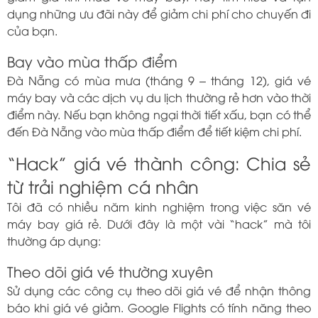
dụng những ưu đãi này để giảm chi phí cho chuyến đi
của bạn.
Bay vào mùa thấp điểm
Đà Nẵng có mùa mưa (tháng 9 – tháng 12), giá vé
máy bay và các dịch vụ du lịch thường rẻ hơn vào thời
điểm này. Nếu bạn không ngại thời tiết xấu, bạn có thể
đến Đà Nẵng vào mùa thấp điểm để tiết kiệm chi phí.
“Hack” giá vé thành công: Chia sẻ
từ trải nghiệm cá nhân
Tôi đã có nhiều năm kinh nghiệm trong việc săn vé
máy bay giá rẻ. Dưới đây là một vài “hack” mà tôi
thường áp dụng:
Theo dõi giá vé thường xuyên
Sử dụng các công cụ theo dõi giá vé để nhận thông
báo khi giá vé giảm. Google Flights có tính năng theo