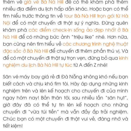
thêm về
giá vé Bà Nà Hill
để có thể khám phá thêm
nhiều địa điểm du lịch hấp dẫn khác. Hoặc bạn có thể
tìm hiểu trước thông tin về
tour Bà Nà Hill trọn gói từ Hà
Nội
để có một chuyến đi thật sự ý nghĩa. Đừng quên
khám phá
các điểm check-in sống ảo đẹp nhất ở Bà
Nà Hill
để có những bức ảnh “triệu like” nhé. Hơn nữa,
bạn cũng nên tìm hiểu về
các chương trình nghệ thuật
đặc sắc ở Bà Nà Hill
để chuyến đi thêm phần thú vị. Và
để có một chuyến đi thật sự trọn vẹn, đừng bỏ qua
kinh
nghiệm du lịch Bà Nà Hill tự túc
từ A đến Z nhé!
Săn vé máy bay giá rẻ đi Đà Nẵng không khó nếu bạn
biết cách và chịu khó tìm tòi. Hãy áp dụng những kinh
nghiệm trên và lên kế hoạch cho chuyến đi của mình
ngay hôm nay! Bản thân tôi, sau nhiều lần “săn hụt”,
giờ đây đã có thể tự tin lên kế hoạch cho những
chuyến đi “vừa túi tiền” mà vẫn đầy ắp trải nghiệm.
Chúc bạn có một chuyến đi thật vui vẻ, đáng nhớ và
tiết kiệm!