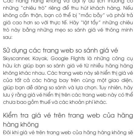
Các hãng hàng không và đại lý du lịch thường có
những “chiêu trò” riêng để thu hút khách hàng. Nếu
không cẩn thận, bạn có thể bị “mắc bẫy” và phải trả
giá cao hơn so với thực tế. Hãy “lật tẩy” những chiêu
trò này bằng những mẹo so sánh giá vé thông minh
sau:
Sử dụng các trang web so sánh giá vé
Skyscanner, Kayak, Google Flights là những công cụ
hữu ích giúp bạn so sánh giá vé từ nhiều hãng hàng
không khác nhau. Các trang web này sẽ hiển thị giá vé
của tất cả các hãng bay trên cùng một giao diện,
giúp bạn dễ dàng so sánh và lựa chọn. Tuy nhiên, hãy
lưu ý rằng giá vé hiển thị trên các trang web này có thể
chưa bao gồm thuế và các khoản phí khác.
Kiểm tra giá vé trên trang web của hãng
hàng không
Đôi khi giá vé trên trang web của hãng hàng không sẽ