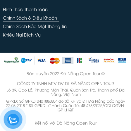
Hình Thức Thanh Toán
Chính Sách & Điều Khoản
Chính Sách Bảo Mật Thông Tin
Khiếu Nại Dịch Vụ
Bản quyền 2022 Đà Nẵng Open Tour ©
CÔNG TY TNHH MTV DV DL ĐÀ NẴNG OPEN TOUR
Lô 39, Cao Lỗ, Phường Mân Thái, Quận Sơn Trà, Thành phố Đà
Nẵng, Việt Nam
GPKD: Số GPKD 0401886804 do Sở KH và ĐT Đà Nẵng cấp ngày
22-03-2018 * Số GPKD Lữ Hành Quốc Tế: 48-473/2025/CDLQGVN-
GP LHQT
Kết nối với Đà Nẵng Open Tour