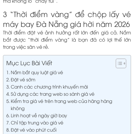
mà không lo “cháy túi”.
3 “Thời điểm vàng” để chộp lấy vé
máy bay Đà Nẵng giá hời năm 2026
Thời điểm đặt vé ảnh hưởng rất lớn đến giá cả. Nắm
bắt được “thời điểm vàng” là bạn đã có lợi thế lớn
trong việc săn vé rẻ.
Mục Lục Bài Viết
Nắm bắt quy luật giá vé
Đặt vé sớm
Canh các chương trình khuyến mãi
Sử dụng các trang web so sánh giá vé
Kiểm tra giá vé trên trang web của hãng hàng
không
Linh hoạt về ngày giờ bay
Chỉ tập trung vào giá vé
Đặt vé vào phút cuối