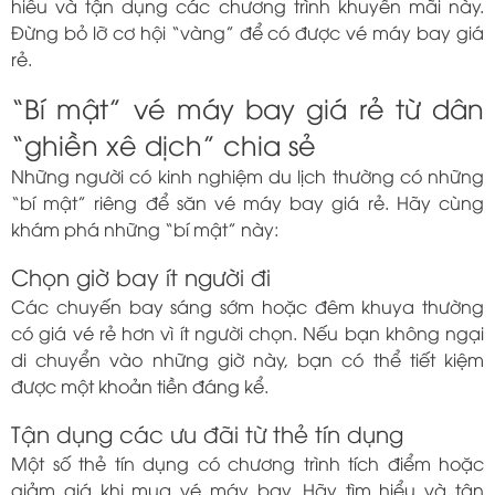
hiểu và tận dụng các chương trình khuyến mãi này.
Đừng bỏ lỡ cơ hội “vàng” để có được vé máy bay giá
rẻ.
“Bí mật” vé máy bay giá rẻ từ dân
“ghiền xê dịch” chia sẻ
Những người có kinh nghiệm du lịch thường có những
“bí mật” riêng để săn vé máy bay giá rẻ. Hãy cùng
khám phá những “bí mật” này:
Chọn giờ bay ít người đi
Các chuyến bay sáng sớm hoặc đêm khuya thường
có giá vé rẻ hơn vì ít người chọn. Nếu bạn không ngại
di chuyển vào những giờ này, bạn có thể tiết kiệm
được một khoản tiền đáng kể.
Tận dụng các ưu đãi từ thẻ tín dụng
Một số thẻ tín dụng có chương trình tích điểm hoặc
giảm giá khi mua vé máy bay. Hãy tìm hiểu và tận