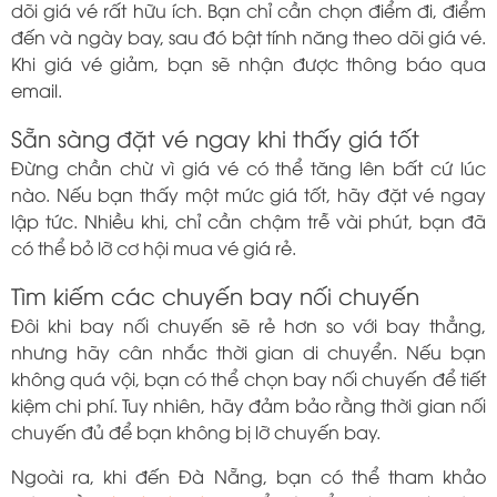
dõi giá vé rất hữu ích. Bạn chỉ cần chọn điểm đi, điểm
đến và ngày bay, sau đó bật tính năng theo dõi giá vé.
Khi giá vé giảm, bạn sẽ nhận được thông báo qua
email.
Sẵn sàng đặt vé ngay khi thấy giá tốt
Đừng chần chừ vì giá vé có thể tăng lên bất cứ lúc
nào. Nếu bạn thấy một mức giá tốt, hãy đặt vé ngay
lập tức. Nhiều khi, chỉ cần chậm trễ vài phút, bạn đã
có thể bỏ lỡ cơ hội mua vé giá rẻ.
Tìm kiếm các chuyến bay nối chuyến
Đôi khi bay nối chuyến sẽ rẻ hơn so với bay thẳng,
nhưng hãy cân nhắc thời gian di chuyển. Nếu bạn
không quá vội, bạn có thể chọn bay nối chuyến để tiết
kiệm chi phí. Tuy nhiên, hãy đảm bảo rằng thời gian nối
chuyến đủ để bạn không bị lỡ chuyến bay.
Ngoài ra, khi đến Đà Nẵng, bạn có thể tham khảo