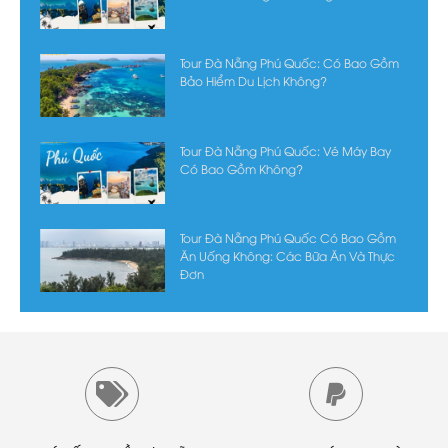
Tour Đà Nẵng Phú Quốc: Có Bao Gồm
Bảo Hiểm Du Lịch Không?
Tour Đà Nẵng Phú Quốc: Vé Máy Bay
Có Bao Gồm Không?
Tour Đà Nẵng Phú Quốc Có Bao Gồm
Ăn Uống Không: Các Bữa Ăn Và Thực
Đơn