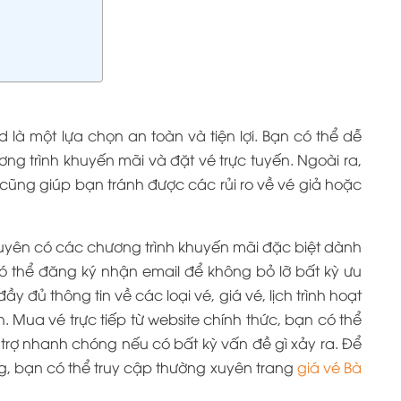
d là một lựa chọn an toàn và tiện lợi. Bạn có thể dễ
ơng trình khuyến mãi và đặt vé trực tuyến. Ngoài ra,
c cũng giúp bạn tránh được các rủi ro về vé giả hoặc
xuyên có các chương trình khuyến mãi đặc biệt dành
ó thể đăng ký nhận email để không bỏ lỡ bất kỳ ưu
 đủ thông tin về các loại vé, giá vé, lịch trình hoạt
 Mua vé trực tiếp từ website chính thức, bạn có thể
trợ nhanh chóng nếu có bất kỳ vấn đề gì xảy ra. Để
, bạn có thể truy cập thường xuyên trang
giá vé Bà