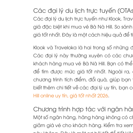
Các đại lý du lịch trực tuyến (OTAs
Các đại lý du lịch trực tuyến như Klook, T
giá đặc biệt khi mua vé Bà Nà Hill. So sá
giá tốt nhất. Đây là một cách hiệu quả để t
Klook và Traveloka là hai trong số những đ
Các đại lý này thường xuyên có các chươ
khách hàng mua vé Bà Nà Hill. Bạn có thể
để tìm được mức giá tốt nhất. Ngoài ra,
chương trình tích điểm, đổi quà, giúp bạn
biết thêm chi tiết về các đại lý uy tín, bạn
Hill online uy tín, giá tốt nhất 2026
.
Chương trình hợp tác với ngân h
Một số ngân hàng, hãng hàng không có ch
giảm giá vé cho khách hàng. Kiểm tra xem
này không. Đây là một cơ hội tốt để tiết k