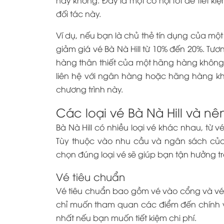
đối tác này.
Ví dụ, nếu bạn là chủ thẻ tín dụng của mộ
giảm giá vé Bà Nà Hill từ 10% đến 20%. Tươ
hàng thân thiết của một hãng hàng không
liên hệ với ngân hàng hoặc hãng hàng khô
chương trình này.
Các loại vé Bà Nà Hill và nê
Bà Nà Hill có nhiều loại vé khác nhau, từ
Tùy thuộc vào nhu cầu và ngân sách của 
chọn đúng loại vé sẽ giúp bạn tận hưởng t
Vé tiêu chuẩn
Vé tiêu chuẩn bao gồm vé vào cổng và vé 
chỉ muốn tham quan các điểm đến chính và
nhất nếu bạn muốn tiết kiệm chi phí.