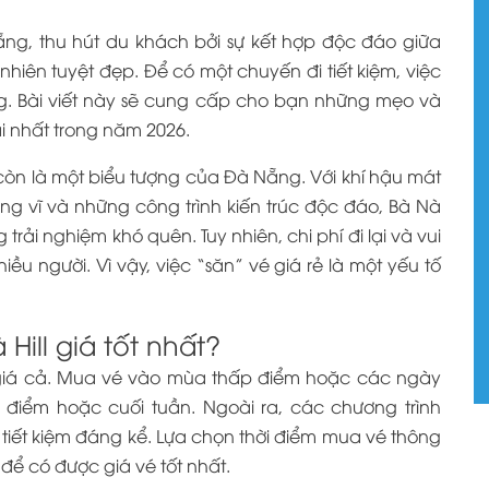
Nẵng, thu hút du khách bởi sự kết hợp độc đáo giữa
nhiên tuyệt đẹp. Để có một chuyến đi tiết kiệm, việc
ọng. Bài viết này sẽ cung cấp cho bạn những mẹo và
ãi nhất trong năm 2026.
à còn là một biểu tượng của Đà Nẵng. Với khí hậu mát
g vĩ và những công trình kiến trúc độc đáo, Bà Nà
ải nghiệm khó quên. Tuy nhiên, chi phí đi lại và vui
iều người. Vì vậy, việc “săn” vé giá rẻ là một yếu tố
ill giá tốt nhất?
giá cả. Mua vé vào mùa thấp điểm hoặc các ngày
 điểm hoặc cuối tuần. Ngoài ra, các chương trình
tiết kiệm đáng kể. Lựa chọn thời điểm mua vé thông
để có được giá vé tốt nhất.