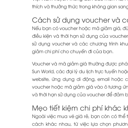
thích và thưởng thức trong không gian san
Cách sử dụng voucher và c
Nếu bạn có voucher hoặc mã giảm giá, đừ
điều kiện và thời hạn sử dụng của voucher
sử dụng voucher và các chương trình kh
giảm chi phí cho chuyến đi của bạn.
Voucher và mã giảm giá thường được phát
Sun World, các đại lý du lịch trực tuyến hoặ
website, ứng dụng di động, email hoặc 
voucher hoặc mã giảm giá vào ô tương ứng
và thời hạn sử dụng của voucher để đảm bả
Mẹo tiết kiệm chi phí khác k
Ngoài việc mua vé giá rẻ, bạn còn có thể t
cách khác nhau, từ việc lựa chọn phươn