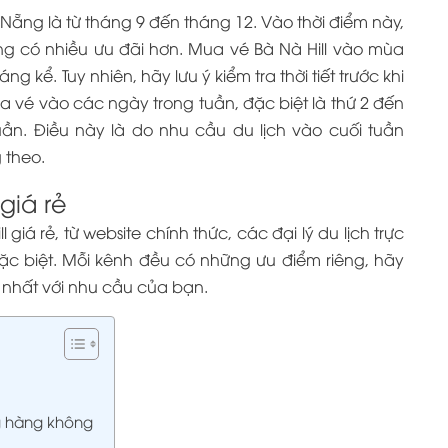
Nẵng là từ tháng 9 đến tháng 12. Vào thời điểm này,
ng có nhiều ưu đãi hơn. Mua vé Bà Nà Hill vào mùa
g kể. Tuy nhiên, hãy lưu ý kiểm tra thời tiết trước khi
 vé vào các ngày trong tuần, đặc biệt là thứ 2 đến
tuần. Điều này là do nhu cầu du lịch vào cuối tuần
 theo.
giá rẻ
iá rẻ, từ website chính thức, các đại lý du lịch trực
ặc biệt. Mỗi kênh đều có những ưu điểm riêng, hãy
nhất với nhu cầu của bạn.
g hàng không