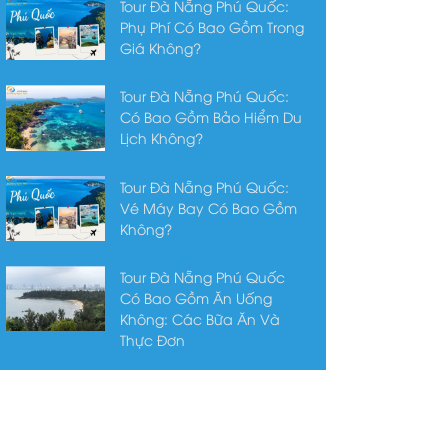
Tour Đà Nẵng Phú Quốc:
Phụ Phí Có Bao Gồm Trong
Giá Không?
Tour Đà Nẵng Phú Quốc:
Có Bao Gồm Bảo Hiểm Du
Lịch Không?
Tour Đà Nẵng Phú Quốc:
Vé Máy Bay Có Bao Gồm
Không?
Tour Đà Nẵng Phú Quốc
Có Bao Gồm Ăn Uống
Không: Các Bữa Ăn Và
Thực Đơn