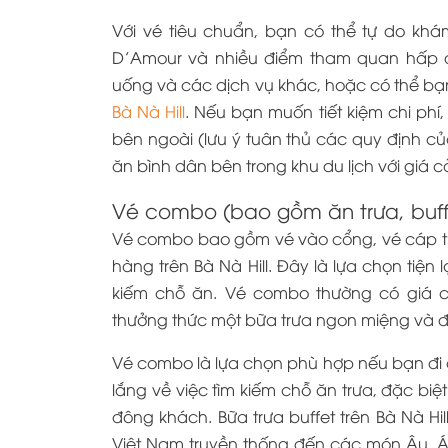
Với vé tiêu chuẩn, bạn có thể tự do kh
D’Amour và nhiều điểm tham quan hấp dẫn
uống và các dịch vụ khác, hoặc có thể b
Bà Nà Hill
. Nếu bạn muốn tiết kiệm chi ph
bên ngoài (lưu ý tuân thủ các quy định c
ăn bình dân bên trong khu du lịch với giá 
Vé combo (bao gồm ăn trưa, buff
Vé combo bao gồm vé vào cổng, vé cáp tre
hàng trên Bà Nà Hill. Đây là lựa chọn tiện 
kiếm chỗ ăn. Vé combo thường có giá c
thưởng thức một bữa trưa ngon miệng và 
Vé combo là lựa chọn phù hợp nếu bạn đi 
lắng về việc tìm kiếm chỗ ăn trưa, đặc bi
đông khách. Bữa trưa buffet trên Bà Nà H
Việt Nam truyền thống đến các món Âu, Á