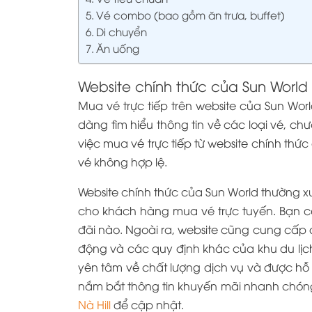
Vé combo (bao gồm ăn trưa, buffet)
Di chuyển
Ăn uống
Website chính thức của Sun World
Mua vé trực tiếp trên website của Sun Worl
dàng tìm hiểu thông tin về các loại vé, chư
việc mua vé trực tiếp từ website chính thứ
vé không hợp lệ.
Website chính thức của Sun World thường 
cho khách hàng mua vé trực tuyến. Bạn c
đãi nào. Ngoài ra, website cũng cung cấp đầy
động và các quy định khác của khu du lịch.
yên tâm về chất lượng dịch vụ và được hỗ 
nắm bắt thông tin khuyến mãi nhanh chóng
Nà Hill
để cập nhật.