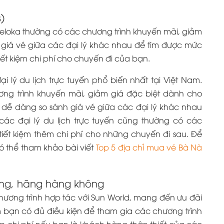
)
raveloka thường có các chương trình khuyến mãi, giảm
nh giá vé giữa các đại lý khác nhau để tìm được mức
iết kiệm chi phí cho chuyến đi của bạn.
ại lý du lịch trực tuyến phổ biến nhất tại Việt Nam.
ng trình khuyến mãi, giảm giá đặc biệt dành cho
 dễ dàng so sánh giá vé giữa các đại lý khác nhau
 các đại lý du lịch trực tuyến cũng thường có các
 tiết kiệm thêm chi phí cho những chuyến đi sau. Để
 có thể tham khảo bài viết
Top 5 địa chỉ mua vé Bà Nà
àng, hãng hàng không
ương trình hợp tác với Sun World, mang đến ưu đãi
 bạn có đủ điều kiện để tham gia các chương trình
iệm chi phí nếu bạn là khách hàng thân thiết của các