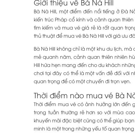
Giới thiệu về Bà Nà Hill
Bà Nà Hill, một điểm đến nổi tiếng ở Đà 
kiến trúc Pháp cổ kính và cảnh quan thiên 
tìm kiếm và mua vé giá rẻ là rất quan tr
thủ thuật để mua vé Bà Nà Hill với giá ưu đ
Bà Nà Hill không chỉ là một khu du lịch, m
mẻ quanh năm, cảnh quan thiên nhiên hùn
Hill hứa hẹn mang đến cho du khách những tr
chơi tại đây có thể là một vấn đề đối với nh
quan trọng để có một chuyến đi trọn vẹn.
Thời điểm nào mua vé Bà Nà H
Thời điểm mua vé có ảnh hưởng lớn đến 
trong tuần thường rẻ hơn so với mùa cao
khuyến mãi đặc biệt cũng có thể giúp bạn 
minh là một trong những yếu tố quan trọng 