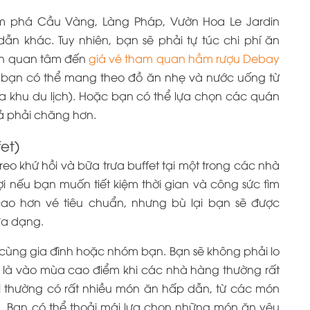
ám phá Cầu Vàng, Làng Pháp, Vườn Hoa Le Jardin
 khác. Tuy nhiên, bạn sẽ phải tự túc chi phí ăn
ạn quan tâm đến
giá vé tham quan hầm rượu Debay
í, bạn có thể mang theo đồ ăn nhẹ và nước uống từ
ủa khu du lịch). Hoặc bạn có thể lựa chọn các quán
cả phải chăng hơn.
et)
o khứ hồi và bữa trưa buffet tại một trong các nhà
lợi nếu bạn muốn tiết kiệm thời gian và công sức tìm
ao hơn vé tiêu chuẩn, nhưng bù lại bạn sẽ được
đa dạng.
cùng gia đình hoặc nhóm bạn. Bạn sẽ không phải lo
ệt là vào mùa cao điểm khi các nhà hàng thường rất
ill thường có rất nhiều món ăn hấp dẫn, từ các món
. Bạn có thể thoải mái lựa chọn những món ăn yêu