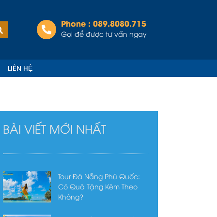
Phone : 089.8080.715
Tìm
kiếm
Gọi để được tư vấn ngay
LIÊN HỆ
BÀI VIẾT MỚI NHẤT
Tour Đà Nẵng Phú Quốc:
Có Quà Tặng Kèm Theo
Không?