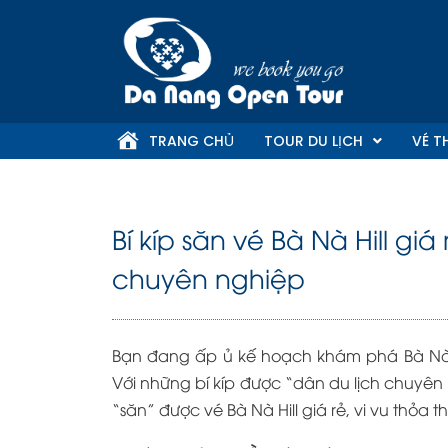
Skip
to
content
TRANG CHỦ
TOUR DU LỊCH
VÉ T
Bí kíp săn vé Bà Nà Hill gi
chuyên nghiệp
Bạn đang ấp ủ kế hoạch khám phá Bà Nà Hil
Với những bí kíp được “dân du lịch chuyên
“săn” được vé Bà Nà Hill giá rẻ, vi vu thỏa t