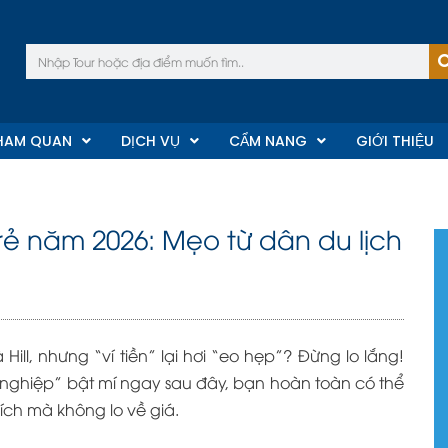
Tìm
kiếm
HAM QUAN
DỊCH VỤ
CẨM NANG
GIỚI THIỆU
á rẻ năm 2026: Mẹo từ dân du lịch
l, nhưng “ví tiền” lại hơi “eo hẹp”? Đừng lo lắng!
 nghiệp” bật mí ngay sau đây, bạn hoàn toàn có thể
hích mà không lo về giá.