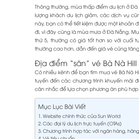
Thông thường, mùa thấp điểm du lịch ở Đà 
lượng khách du lịch giảm, các dịch vụ cũ
này, bạn có thể tiết kiệm được một khoản đán
đi, vì đây cũng là mùa mưa ở Đà Nẵng. Mua
thứ 5, thường có giá tốt hơn so với cuối 
thường cao hơn, dẫn đến giá vé cũng tăng
Địa điểm “săn” vé Bà Nà Hill 
Có nhiều kênh để bạn tìm mua vé Bà Nà Hill g
tuyến đến các chương trình khuyến mãi đ
cân nhắc để lựa chọn phương án phù hợp 
Mục Lục Bài Viết
Website chính thức của Sun World
Các đại lý du lịch trực tuyến (OTAs)
Chương trình hợp tác với ngân hàng, hãn
Vé tiêu chuẩn