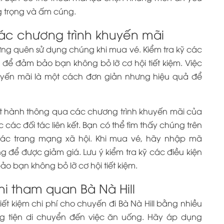
g trọng và ấm cúng.
ác chương trình khuyến mãi
ng quên sử dụng chúng khi mua vé. Kiểm tra kỹ các
 để đảm bảo bạn không bỏ lỡ cơ hội tiết kiệm. Việc
uyến mãi là một cách đơn giản nhưng hiệu quả để
 hành thông qua các chương trình khuyến mãi của
c các đối tác liên kết. Bạn có thể tìm thấy chúng trên
các trang mạng xã hội. Khi mua vé, hãy nhập mã
 để được giảm giá. Lưu ý kiểm tra kỹ các điều kiện
o bạn không bỏ lỡ cơ hội tiết kiệm.
hi tham quan Bà Nà Hill
iết kiệm chi phí cho chuyến đi Bà Nà Hill bằng nhiều
g tiện di chuyển đến việc ăn uống. Hãy áp dụng