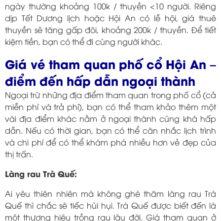
ngày thường khoảng 100k / thuyền <10 người. Riêng
dịp Tết Dương lịch hoặc Hội An có lễ hội, giá thuê
thuyền sẽ tăng gấp đôi, khoảng 200k / thuyền. Để tiết
kiệm tiền, bạn có thể đi cùng người khác.
Giá vé tham quan phố cổ Hội An –
điểm đến hấp dẫn ngoại thành
Ngoại trừ những địa điểm tham quan trong phố cổ (cả
miễn phí và trả phí), bạn có thể tham khảo thêm một
vài địa điểm khác nằm ở ngoại thành cũng khá hấp
dẫn. Nếu có thời gian, bạn có thể cân nhắc lịch trình
và chi phí để có thể khám phá nhiều hơn vẻ đẹp của
thị trấn.
Làng rau Trà Quế:
Ai yêu thiên nhiên mà không ghé thăm làng rau Trà
Quế thì chắc sẽ tiếc hùi hụi. Trà Quế được biết đến là
một thương hiệu trồng rau lâu đời. Giá tham quan ở