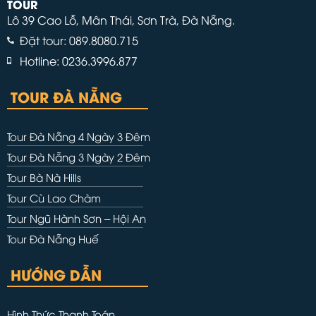
TOUR
Lô 39 Cao Lỗ, Mân Thái, Sơn Trà, Đà Nẵng.
Đặt tour: 089.8080.715
Hotline: 0236.3996.877
TOUR ĐÀ NẴNG
Tour Đà Nẵng 4 Ngày 3 Đêm
Tour Đà Nẵng 3 Ngày 2 Đêm
Tour Bà Nà Hills
Tour Cù Lao Chàm
Tour Ngũ Hành Sơn – Hội An
Tour Đà Nẵng Huế
HƯỚNG DẪN
Hình Thức Thanh Toán