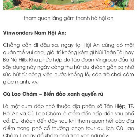
tham quan làng gốm thanh hà hội an
Vinwonders Nam Hội An:
Chẳng cần đi đâu xa, ngay tại Hội An cũng có một
quần thể vui chơi, giải trí không kém gì Núi Thần Tài hay
Bà Nà Hills. Khu phức hợp do Tập đoàn Vingroup đầu tư
xây dựng này ngày càng thu hút du khách gần xa nhờ
sức hút từ công viên nước khổng lồ, các trò chơi cảm
giác mạnh, v.v.
Cù Lao Chàm – Biển đảo xanh quyến rũ
Là một cụm đảo nhỏ thuộc địa phận xã Tân Hiệp, TP.
Hội An và Cù Lao Chàm là điểm đến hấp dẫn sau phố
cổ. Du khách đến đây sau khi tham quan hết các địa
điểm trong phố cổ thường chọn tour du lịch Cù Lao
Chàm 1 ngày để khám phá trọn vẹn nơi này.