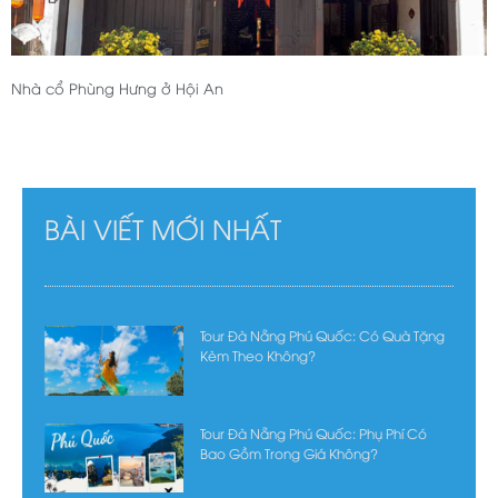
Nhà cổ Phùng Hưng ở Hội An
BÀI VIẾT MỚI NHẤT
Tour Đà Nẵng Phú Quốc: Có Quà Tặng
Kèm Theo Không?
Tour Đà Nẵng Phú Quốc: Phụ Phí Có
Bao Gồm Trong Giá Không?