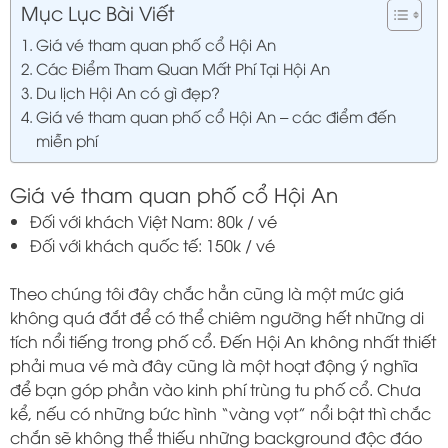
Mục Lục Bài Viết
Giá vé tham quan phố cổ Hội An
Các Điểm Tham Quan Mất Phí Tại Hội An
Du lịch Hội An có gì đẹp?
Giá vé tham quan phố cổ Hội An – các điểm đến
miễn phí
Giá vé tham quan phố cổ Hội An
Đối với khách Việt Nam: 80k / vé
Đối với khách quốc tế: 150k / vé
Theo chúng tôi đây chắc hẳn cũng là một mức giá
không quá đắt để có thể chiêm ngưỡng hết những di
tích nổi tiếng trong phố cổ. Đến Hội An không nhất thiết
phải mua vé mà đây cũng là một hoạt động ý nghĩa
để bạn góp phần vào kinh phí trùng tu phố cổ. Chưa
kể, nếu có những bức hình “vàng vọt” nổi bật thì chắc
chắn sẽ không thể thiếu những background độc đáo