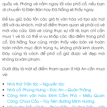
quầy vé. Phòng vé nằm ngay lối vào phố cổ, nếu bạn
di chuyển từ Điện Bàn hay Đà Nẵng sẽ thấy ngay.
Để lưu giữ, bảo tồn các giá trị văn hóa và tạo sức hút
đối với du khách, một số điểm tham quan sẽ phải có vé
mới vào cửa. Giá vé cũng thực sự rất rẻ, bạn chỉ cần
mua 1 vé là có thể vi vu khắp các địa điểm trong phố
cổ. Đà Nẵng Tour cũng nhận thấy việc bán vé hoàn
toàn nhằm mục đích trùng tu, không phải kinh doanh.
Đây cũng là cách để phố cổ giữ được vẻ đẹp mà
không bị xâm phạm.
Dưới đây là một số điểm tham quan ở Hội An cần mua
vé:
Nhà thờ: Trần tộc – Nguyễn tộc
Nhà cổ: Phùng Hưng – Đức An – Quân Thắng
Công trình văn hóa: Đình Cẩm Phô – Miếu Quan
Công, Chùa Cầu – Túy Tiên đường Minh Hương.
Hội quán: Triều Châu – Phúc Kiến – Quảng Triều – Hải