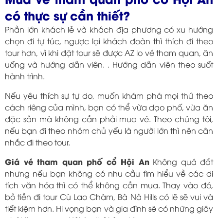
có thực sự cần thiết?
Phần lớn khách lẻ và khách địa phương có xu hướng
chọn đi tự túc, ngược lại khách đoàn thì thích đi theo
tour hơn, vì khi đặt tour sẽ được AZ lo vé tham quan, ăn
uống và hướng dẫn viên. . Hướng dẫn viên theo suốt
hành trình.
Nếu yêu thích sự tự do, muốn khám phá mọi thứ theo
cách riêng của mình, bạn có thể vừa dạo phố, vừa ăn
đặc sản mà không cần phải mua vé. Theo chúng tôi,
nếu bạn đi theo nhóm chủ yếu là người lớn thì nên cân
nhắc đi theo tour.
Giá vé tham quan phố cổ Hội An
Không quá đắt
nhưng nếu bạn không có nhu cầu tìm hiểu về các di
tích văn hóa thì có thể không cần mua. Thay vào đó,
bỏ tiền đi tour Cù Lao Chàm, Bà Nà Hills có lẽ sẽ vui và
tiết kiệm hơn. Hi vọng bạn và gia đình sẽ có những giây