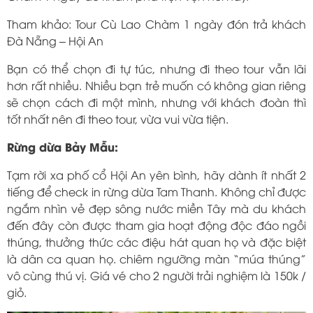
Tham khảo: Tour Cù Lao Chàm 1 ngày đón trả khách
Đà Nẵng – Hội An
Bạn có thể chọn đi tự túc, nhưng đi theo tour vẫn lãi
hơn rất nhiều. Nhiều bạn trẻ muốn có không gian riêng
sẽ chọn cách đi một mình, nhưng với khách đoàn thì
tốt nhất nên đi theo tour, vừa vui vừa tiện.
Rừng dừa Bảy Mẫu:
Tạm rời xa phố cổ Hội An yên bình, hãy dành ít nhất 2
tiếng để check in rừng dừa Tam Thanh. Không chỉ được
ngắm nhìn vẻ đẹp sông nước miền Tây mà du khách
đến đây còn được tham gia hoạt động độc đáo ngồi
thúng, thưởng thức các điệu hát quan họ và đặc biệt
là dân ca quan họ. chiêm ngưỡng màn “múa thúng”
vô cùng thú vị. Giá vé cho 2 người trải nghiệm là 150k /
giỏ.