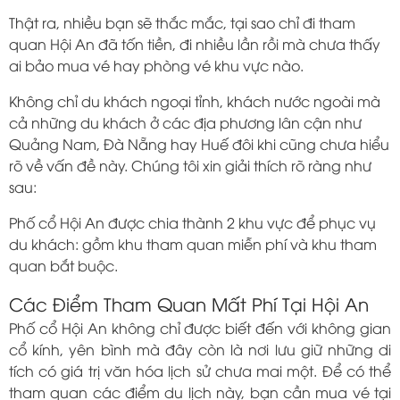
Thật ra, nhiều bạn sẽ thắc mắc, tại sao chỉ đi tham
quan Hội An đã tốn tiền, đi nhiều lần rồi mà chưa thấy
ai bảo mua vé hay phòng vé khu vực nào.
Không chỉ du khách ngoại tỉnh, khách nước ngoài mà
cả những du khách ở các địa phương lân cận như
Quảng Nam, Đà Nẵng hay Huế đôi khi cũng chưa hiểu
rõ về vấn đề này. Chúng tôi xin giải thích rõ ràng như
sau:
Phố cổ Hội An được chia thành 2 khu vực để phục vụ
du khách: gồm khu tham quan miễn phí và khu tham
quan bắt buộc.
Các Điểm Tham Quan Mất Phí Tại Hội An
Phố cổ Hội An không chỉ được biết đến với không gian
cổ kính, yên bình mà đây còn là nơi lưu giữ những di
tích có giá trị văn hóa lịch sử chưa mai một. Để có thể
tham quan các điểm du lịch này, bạn cần mua vé tại