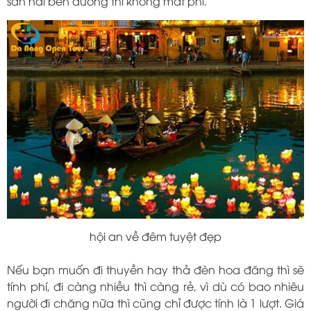
sản hai bên đường thì không mất phí.
hội an về đêm tuyệt đẹp
Nếu bạn muốn đi thuyền hay thả đèn hoa đăng thì sẽ
tính phí, đi càng nhiều thì càng rẻ, vì dù có bao nhiêu
người đi chăng nữa thì cũng chỉ được tính là 1 lượt. Giá