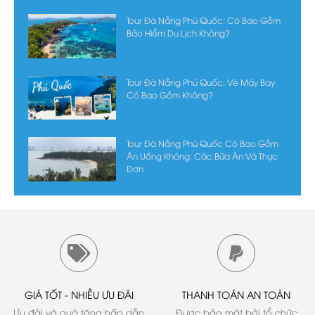
Tour Đà Nẵng Phú Quốc: Có Bao Gồm
Bảo Hiểm Du Lịch Không?
Tour Đà Nẵng Phú Quốc: Vé Máy Bay
Có Bao Gồm Không?
Tour Đà Nẵng Phú Quốc Có Bao Gồm
Ăn Uống Không: Các Bữa Ăn Và Thực
Đơn
GIÁ TỐT - NHIỀU ƯU ĐÃI
THANH TOÁN AN TOÀN
Ưu đãi và quà tặng hấp dẫn
Được bảo mật bởi tổ chức