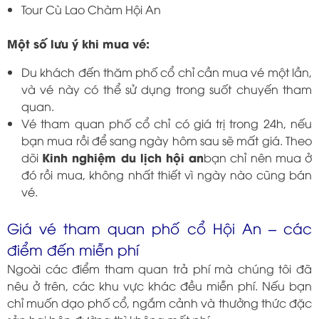
Tour Cù Lao Chàm Hội An
Một số lưu ý khi mua vé:
Du khách đến thăm phố cổ chỉ cần mua vé một lần,
và vé này có thể sử dụng trong suốt chuyến tham
quan.
Vé tham quan phố cổ chỉ có giá trị trong 24h, nếu
bạn mua rồi để sang ngày hôm sau sẽ mất giá. Theo
Kinh nghiệm du lịch hội an
dõi
bạn chỉ nên mua ở
đó rồi mua, không nhất thiết vì ngày nào cũng bán
vé.
Giá vé tham quan phố cổ Hội An – các
điểm đến miễn phí
Ngoài các điểm tham quan trả phí mà chúng tôi đã
nêu ở trên, các khu vực khác đều miễn phí. Nếu bạn
chỉ muốn dạo phố cổ, ngắm cảnh và thưởng thức đặc