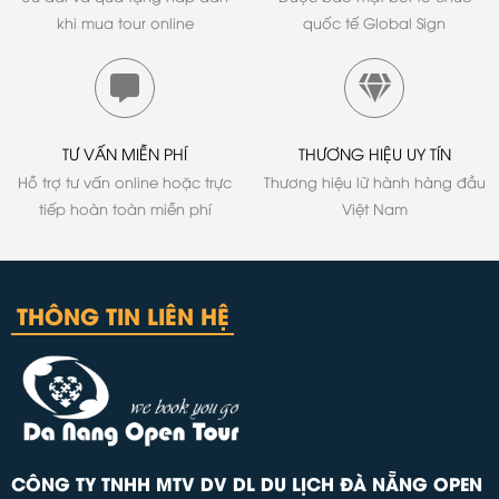
khi mua tour online
quốc tế Global Sign
TƯ VẤN MIỄN PHÍ
THƯƠNG HIỆU UY TÍN
Hỗ trợ tư vấn online hoặc trực
Thương hiệu lữ hành hàng đầu
tiếp hoàn toàn miễn phí
Việt Nam
THÔNG TIN LIÊN HỆ
CÔNG TY TNHH MTV DV DL DU LỊCH ĐÀ NẴNG OPEN