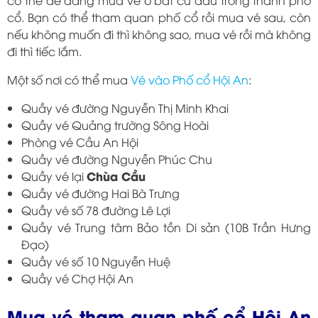
có thể dễ dàng mua vé ở bất cứ đâu trong thành phố
cổ. Bạn có thể tham quan phố cổ rồi mua vé sau, còn
nếu không muốn đi thì không sao, mua vé rồi mà không
đi thì tiếc lắm.
Một số nơi có thể mua
Vé vào Phố cổ Hội An
:
Quầy vé đường Nguyễn Thị Minh Khai
Quầy vé Quảng trường Sông Hoài
Phòng vé Cầu An Hội
Quầy vé đường Nguyễn Phúc Chu
Chùa Cầu
Quầy vé lại
Quầy vé đường Hai Bà Trưng
Quầy vé số 78 đường Lê Lợi
Quầy vé Trung tâm Bảo tồn Di sản (10B Trần Hưng
Đạo)
Quầy vé số 10 Nguyễn Huệ
Quầy vé Chợ Hội An
Mua vé tham quan phố cổ Hội An