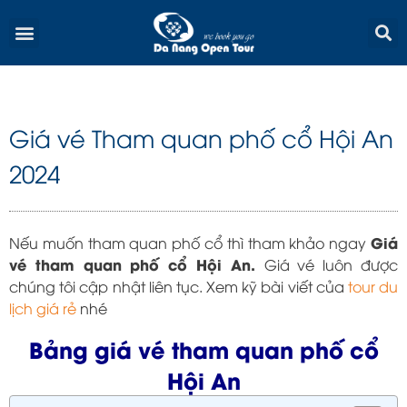
Skip
Menu
to
content
Giá vé Tham quan phố cổ Hội An
2024
Giá
Nếu muốn tham quan phố cổ thì tham khảo ngay
vé tham quan phố cổ Hội An.
Giá vé luôn được
chúng tôi cập nhật liên tục. Xem kỹ bài viết của
tour du
lịch giá rẻ
nhé
Bảng giá vé tham quan phố cổ
Hội An