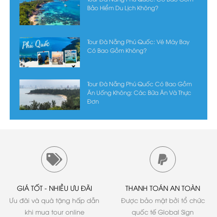
Bảo Hiểm Du Lịch Không?
Tour Đà Nẵng Phú Quốc: Vé Máy Bay
Có Bao Gồm Không?
Tour Đà Nẵng Phú Quốc Có Bao Gồm
Ăn Uống Không: Các Bữa Ăn Và Thực
Đơn
GIÁ TỐT - NHIỀU ƯU ĐÃI
THANH TOÁN AN TOÀN
Ưu đãi và quà tặng hấp dẫn
Được bảo mật bởi tổ chức
khi mua tour online
quốc tế Global Sign