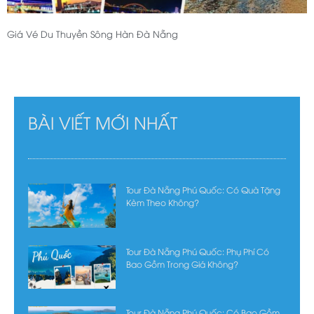
Giá Vé Du Thuyền Sông Hàn Đà Nẵng
BÀI VIẾT MỚI NHẤT
Tour Đà Nẵng Phú Quốc: Có Quà Tặng
Kèm Theo Không?
Tour Đà Nẵng Phú Quốc: Phụ Phí Có
Bao Gồm Trong Giá Không?
Tour Đà Nẵng Phú Quốc: Có Bao Gồm