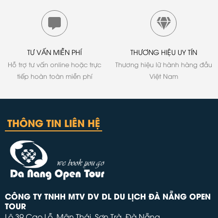
TƯ VẤN MIỄN PHÍ
THƯƠNG HIỆU UY TÍN
Hỗ trợ tư vấn online hoặc trực
Thương hiệu lữ hành hàng đầu
tiếp hoàn toàn miễn phí
Việt Nam
THÔNG TIN LIÊN HỆ
CÔNG TY TNHH MTV DV DL DU LỊCH ĐÀ NẴNG OPEN
TOUR
Lô 39 Cao Lỗ, Mân Thái, Sơn Trà, Đà Nẵng.