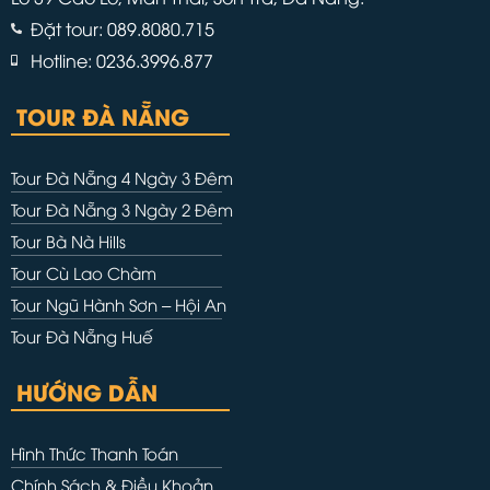
Đặt tour: 089.8080.715
Hotline: 0236.3996.877
TOUR ĐÀ NẴNG
Tour Đà Nẵng 4 Ngày 3 Đêm
Tour Đà Nẵng 3 Ngày 2 Đêm
Tour Bà Nà Hills
Tour Cù Lao Chàm
Tour Ngũ Hành Sơn – Hội An
Tour Đà Nẵng Huế
HƯỚNG DẪN
Hình Thức Thanh Toán
Chính Sách & Điều Khoản