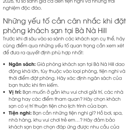
2026, từ so sánh giá cả đến tiện nghi và những trải
nghiệm độc đáo.
Những yếu tố cần cân nhắc khi đặt
phòng khách sạn tại Bà Nà Hill
Trước khi đi sâu vào so sánh các khách sạn cụ thể, hãy
cùng điểm qua những yếu tố quan trọng cần xem xét
để đưa ra quyết định phù hợp nhất:
Ngân sách:
Giá phòng khách sạn tại Bà Nà Hill dao
động khá lớn, tùy thuộc vào loại phòng, tiện nghi và
thời điểm đặt phòng. Hãy xác định ngân sách của
bạn trước khi tìm kiếm.
Vị trí:
Bạn muốn ở gần khu vui chơi giải trí, các nhà
hàng hay các điểm tham quan? Hãy chọn khách
sạn có vị trí thuận tiện cho lịch trình của bạn.
Tiện nghi:
Bạn cần những tiện nghi gì? Hồ bơi, spa,
nhà hàng, khu vui chơi trẻ em…? Hãy đảm bảo
khách sạn bạn chọn đáp ứng được nhu cầu của