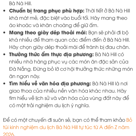
Bà Nà Hill.
Chuẩn bị trang phục phù hợp:
Thời tiết ở Bà Nà Hill
khá mát mẻ, đặc biệt vào buổi tối. Hãy mang theo
áo khoác và khăn choàng để giữ ấm.
Mang theo giày dép thoải mái:
Bạn sẽ phải đi bộ
khá nhiều để tham quan các điểm đến ở Bà Nà Hill.
Hãy chọn giày dép thoải mái để tránh bị đau chân.
Thưởng thức ẩm thực địa phương:
Bà Nà Hill có
nhiều nhà hàng phục vụ các món ăn đặc sản của
Đà Nẵng. Đừng bỏ lỡ cơ hội thưởng thức những món
ăn ngon này.
Tìm hiểu về văn hóa địa phương:
Bà Nà Hill là nơi
giao thoa của nhiều nền văn hóa khác nhau. Hãy
tìm hiểu về lịch sử và văn hóa của vùng đất này để
có một trải nghiệm du lịch ý nghĩa.
Để có một chuyến đi suôn sẻ, bạn có thể tham khảo
Bỏ
túi kinh nghiệm du lịch Bà Nà Hill tự túc từ A đến Z năm
2026
.