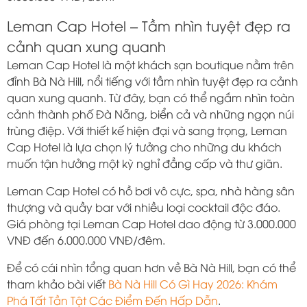
Leman Cap Hotel – Tầm nhìn tuyệt đẹp ra
cảnh quan xung quanh
Leman Cap Hotel là một khách sạn boutique nằm trên
đỉnh Bà Nà Hill, nổi tiếng với tầm nhìn tuyệt đẹp ra cảnh
quan xung quanh. Từ đây, bạn có thể ngắm nhìn toàn
cảnh thành phố Đà Nẵng, biển cả và những ngọn núi
trùng điệp. Với thiết kế hiện đại và sang trọng, Leman
Cap Hotel là lựa chọn lý tưởng cho những du khách
muốn tận hưởng một kỳ nghỉ đẳng cấp và thư giãn.
Leman Cap Hotel có hồ bơi vô cực, spa, nhà hàng sân
thượng và quầy bar với nhiều loại cocktail độc đáo.
Giá phòng tại Leman Cap Hotel dao động từ 3.000.000
VNĐ đến 6.000.000 VNĐ/đêm.
Để có cái nhìn tổng quan hơn về Bà Nà Hill, bạn có thể
tham khảo bài viết
Bà Nà Hill Có Gì Hay 2026: Khám
Phá Tất Tần Tật Các Điểm Đến Hấp Dẫn
.