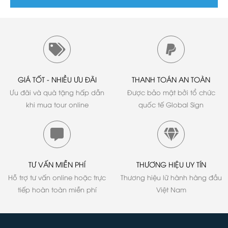
GIÁ TỐT - NHIỀU ƯU ĐÃI
THANH TOÁN AN TOÀN
Ưu đãi và quà tặng hấp dẫn
Được bảo mật bởi tổ chức
khi mua tour online
quốc tế Global Sign
TƯ VẤN MIỄN PHÍ
THƯƠNG HIỆU UY TÍN
Hỗ trợ tư vấn online hoặc trực
Thương hiệu lữ hành hàng đầu
tiếp hoàn toàn miễn phí
Việt Nam