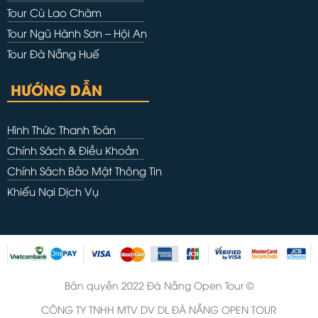
Tour Cù Lao Chàm
Tour Ngũ Hành Sơn – Hội An
Tour Đà Nẵng Huế
HƯỚNG DẪN
Hình Thức Thanh Toán
Chính Sách & Điều Khoản
Chính Sách Bảo Mật Thông Tin
Khiếu Nại Dịch Vụ
Bản quyền 2022 Đà Nẵng Open Tour ©
CÔNG TY TNHH MTV DV DL ĐÀ NẴNG OPEN TOUR