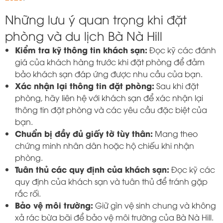
Những lưu ý quan trọng khi đặt
phòng và du lịch Bà Nà Hill
Kiểm tra kỹ thông tin khách sạn:
Đọc kỹ các đánh
giá của khách hàng trước khi đặt phòng để đảm
bảo khách sạn đáp ứng được nhu cầu của bạn.
Xác nhận lại thông tin đặt phòng:
Sau khi đặt
phòng, hãy liên hệ với khách sạn để xác nhận lại
thông tin đặt phòng và các yêu cầu đặc biệt của
bạn.
Chuẩn bị đầy đủ giấy tờ tùy thân:
Mang theo
chứng minh nhân dân hoặc hộ chiếu khi nhận
phòng.
Tuân thủ các quy định của khách sạn:
Đọc kỹ các
quy định của khách sạn và tuân thủ để tránh gặp
rắc rối.
Bảo vệ môi trường:
Giữ gìn vệ sinh chung và không
xả rác bừa bãi để bảo vệ môi trường của Bà Nà Hill.