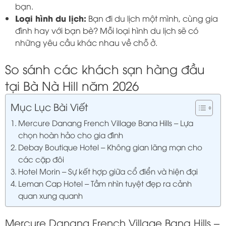
bạn.
Loại hình du lịch:
Bạn đi du lịch một mình, cùng gia
đình hay với bạn bè? Mỗi loại hình du lịch sẽ có
những yêu cầu khác nhau về chỗ ở.
So sánh các khách sạn hàng đầu
tại Bà Nà Hill năm 2026
Mục Lục Bài Viết
Mercure Danang French Village Bana Hills – Lựa
chọn hoàn hảo cho gia đình
Debay Boutique Hotel – Không gian lãng mạn cho
các cặp đôi
Hotel Morin – Sự kết hợp giữa cổ điển và hiện đại
Leman Cap Hotel – Tầm nhìn tuyệt đẹp ra cảnh
quan xung quanh
Mercure Danang French Village Bana Hills –