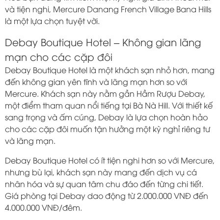
và tiện nghi, Mercure Danang French Village Bana Hills
là một lựa chọn tuyệt vời.
Debay Boutique Hotel – Không gian lãng
mạn cho các cặp đôi
Debay Boutique Hotel là một khách sạn nhỏ hơn, mang
đến không gian yên tĩnh và lãng mạn hơn so với
Mercure. Khách sạn này nằm gần Hầm Rượu Debay,
một điểm tham quan nổi tiếng tại Bà Nà Hill. Với thiết kế
sang trọng và ấm cúng, Debay là lựa chọn hoàn hảo
cho các cặp đôi muốn tận hưởng một kỳ nghỉ riêng tư
và lãng mạn.
Debay Boutique Hotel có ít tiện nghi hơn so với Mercure,
nhưng bù lại, khách sạn này mang đến dịch vụ cá
nhân hóa và sự quan tâm chu đáo đến từng chi tiết.
Giá phòng tại Debay dao động từ 2.000.000 VNĐ đến
4.000.000 VNĐ/đêm.