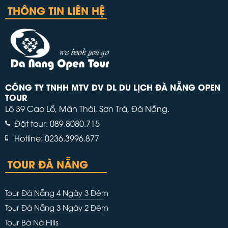
THÔNG TIN LIÊN HỆ
CÔNG TY TNHH MTV DV DL DU LỊCH ĐÀ NẴNG OPEN
TOUR
Lô 39 Cao Lỗ, Mân Thái, Sơn Trà, Đà Nẵng.
Đặt tour: 089.8080.715
Hotline: 0236.3996.877
TOUR ĐÀ NẴNG
Tour Đà Nẵng 4 Ngày 3 Đêm
Tour Đà Nẵng 3 Ngày 2 Đêm
Tour Bà Nà Hills