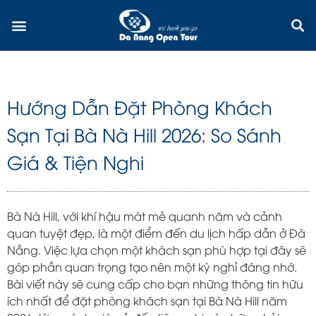
Skip
Menu
to
content
Hướng Dẫn Đặt Phòng Khách
Sạn Tại Bà Nà Hill 2026: So Sánh
Giá & Tiện Nghi
Bà Nà Hill, với khí hậu mát mẻ quanh năm và cảnh
quan tuyệt đẹp, là một điểm đến du lịch hấp dẫn ở Đà
Nẵng. Việc lựa chọn một khách sạn phù hợp tại đây sẽ
góp phần quan trọng tạo nên một kỳ nghỉ đáng nhớ.
Bài viết này sẽ cung cấp cho bạn những thông tin hữu
ích nhất để đặt phòng khách sạn tại Bà Nà Hill năm