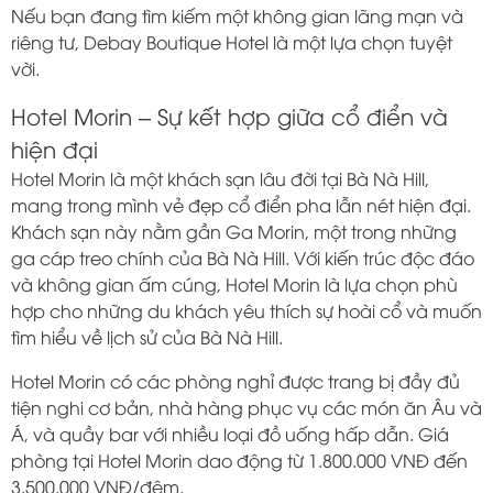
Nếu bạn đang tìm kiếm một không gian lãng mạn và
riêng tư, Debay Boutique Hotel là một lựa chọn tuyệt
vời.
Hotel Morin – Sự kết hợp giữa cổ điển và
hiện đại
Hotel Morin là một khách sạn lâu đời tại Bà Nà Hill,
mang trong mình vẻ đẹp cổ điển pha lẫn nét hiện đại.
Khách sạn này nằm gần Ga Morin, một trong những
ga cáp treo chính của Bà Nà Hill. Với kiến trúc độc đáo
và không gian ấm cúng, Hotel Morin là lựa chọn phù
hợp cho những du khách yêu thích sự hoài cổ và muốn
tìm hiểu về lịch sử của Bà Nà Hill.
Hotel Morin có các phòng nghỉ được trang bị đầy đủ
tiện nghi cơ bản, nhà hàng phục vụ các món ăn Âu và
Á, và quầy bar với nhiều loại đồ uống hấp dẫn. Giá
phòng tại Hotel Morin dao động từ 1.800.000 VNĐ đến
3.500.000 VNĐ/đêm.