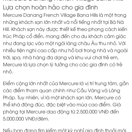
Lựa chọn hoàn hảo cho gia đình
Mercure Danang French Village Bana Hills là một trong
những khách sạn lớn nhất và nổi tiếng nhất tại Bà Nà
Hill. Khách sạn này được thiết kế theo phong cách kiến
trúc Pháp cổ điển, mang đến cho du khách cảm giác
như đang lạc vào một ngôi làng châu Âu thu nhỏ. Với
nhiều tiện nghi cao cấp như hồ bơi trong nhà và ngoài
trời, spa, nhà hàng đa dạng và khu vui chơi trẻ em,
Mercure là lựa chọn lý tưởng cho các gia đình có trẻ
nhỏ.
Điểm cộng lớn nhất của Mercure là vị trí trung tâm, gần
các điểm tham quan chính như Cầu Vàng và Làng
Pháp. Tuy nhiên, vì là một khách sạn lớn, Mercure có
thể khá đông đúc, đặc biệt vào mùa cao điểm. Giá
phòng tại Mercure dao động từ 2.500.000 VNĐ đến
5.000.000 VNĐ/đêm.
Nếu bạn đang tìm kiếm một kỳ nghỉ gia đình thoải mái